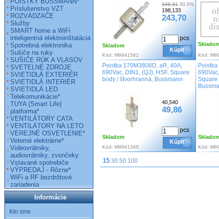
POISTKY BUSSMANN*
348,31
30,0%
Príslušenstvo VZT
198,133
ROZVÁDZAČE
243,70
Služby
SMART home a WiFi
inteligentná elektroinštalácia
pcs
Sklado
Spotrebná elektronika
Skladom
Kúpiť
Sušiče na ruky
Kód:
M9941581
Kód:
M9
SUŠIČE RÚK A VLASOV
Poistka 170M3808D, aR, 40A,
Poistka
SVETELNÉ ZDROJE
690Vac, DIN1, (QJ), HSF, Square
690Vac,
SVIETIDLÁ EXTERIÉR
body / štvorhranná, Bussmann
Square 
SVIETIDLÁ INTERIÉR
Bussm
SVIETIDLÁ LED
Telekomunikácie*
40,540
TUYA (Smart Life)
49,86
platforma*
VENTILÁTORY CATA
VENTILÁTORY NA LETO
pcs
VEREJNÉ OSVETLENIE*
Skladom
Sklado
Veterné elektrárne*
Kúpiť
Videovrátniky,
Kód:
M9941345
Kód:
M9
audiovrátniky, zvončeky
15
30
50
100
Vstavané spotrebiče
VÝPREDAJ - Rôzne*
WiFi a RF bezdrôtové
zariadenia
Informácie
Kto sme