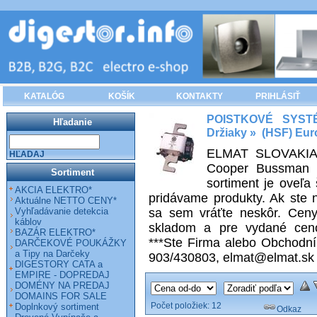
KATALÓG
KOŠÍK
KONTAKTY
PRIHLÁSIŤ
POISTKOVÉ SYST
Hľadanie
Držiaky
»
(HSF) Eur
ELMAT SLOVAKIA s.
HĽADAJ
Cooper Bussman (
Sortiment
sortiment je oveľa
AKCIA ELEKTRO*
pridávame produkty. Ak ste n
Aktuálne NETTO CENY*
Vyhľadávanie detekcia
sa sem vráťte neskôr. Ceny
káblov
skladom a pre vydané ceno
BAZÁR ELEKTRO*
***Ste Firma alebo Obchodník
DARČEKOVÉ POUKÁŽKY
a Tipy na Darčeky
903/430803, elmat@elmat.sk
DIGESTORY CATA a
EMPIRE - DOPREDAJ
DOMÉNY NA PREDAJ
DOMAINS FOR SALE
Počet položiek:
12
Doplnkový sortiment
Odkaz