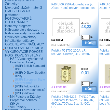
Drevené Vypínače a
Zásuvky*
P40 U 06 250A dopredaj starých
P40 U 0
Elektroinštalačný materiál
zásob, nutné preveriť dostupnosť
zásob, 
EMOS GOSMART
platforma*
FOTOVOLTAICKÉ
ELEKTRÁRNE*
39,210
Hotelový program*
48,23
Náhradné diely dovozcu
Náhradne kryty na svietidlá
Ohrievače konvektory
ks
Na dopyt
Na dopy
infražiariče radiátory
Kúpiť
OSOBNÉ VYPÍNAČE ALY*
Kód:
M9949274
Kód:
M9
PODLAHOVÉ KÚRENIE A
Poistka P51T06 200A, aR,
Poistka
VYKUROVACIE ROHOŽE
690Vac, 440Vdc, OEZ, 06682.
690Vac,
POISTKOVÉ SYSTÉMY
HSF Vysokorýchlostné
Poistky a Držiaky
(HSF) British Standard
BS88
0,008
0,01
(HSF) Držiaky, Spodky,
Bloky
(HSF) European Style
Štvorhranné
ks
(HSF) Fotovoltické
3-5 prac. dní
3-5 prac
Kúpiť
(HSF) Severoamerické
Kód:
M9942507
Kód:
M9
(HSF) Valcové
NN Poistky a Držiaky
Poistka 170M6216, -TN/110 Type
Poistka
Prepäťové ochrany
T Indicator for Micro, 1250A, aR,
690Vac,
(SPD)
690Vac/700Vac, Size 3, (QJ),
body / 
VN Poistky
HSF...