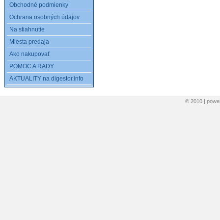
Obchodné podmienky
Ochrana osobných údajov
Na stiahnutie
Miesta predaja
Ako nakupovať
POMOC A RADY
AKTUALITY na digestor.info
© 2010 | pow