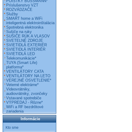
POISTKY BUSSMANN*
Príslušenstvo VZT
ROZVÁDZAČE
Služby
SMART home a WiFi
inteligentná elektroinštalácia
Spotrebná elektronika
Sušiče na ruky
SUŠIČE RÚK A VLASOV
SVETELNÉ ZDROJE
SVIETIDLÁ EXTERIÉR
SVIETIDLÁ INTERIÉR
SVIETIDLÁ LED
Telekomunikácie*
TUYA (Smart Life)
platforma*
VENTILÁTORY CATA
VENTILÁTORY NA LETO
VEREJNÉ OSVETLENIE*
Veterné elektrárne*
Videovrátniky,
audiovrátniky, zvončeky
Vstavané spotrebiče
VÝPREDAJ - Rôzne*
WiFi a RF bezdrôtové
zariadenia
Informácie
Kto sme