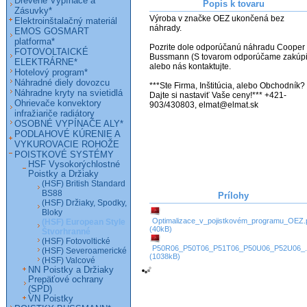
Drevené Vypínače a
Popis k tovaru
Zásuvky*
Výroba v značke OEZ ukončená bez 
Elektroinštalačný materiál
náhrady.

EMOS GOSMART
platforma*
Pozrite dole odporúčanú náhradu Cooper 
FOTOVOLTAICKÉ
Bussmann (S tovarom odporúčame zakúpiť
ELEKTRÁRNE*
alebo nás kontaktujte.

Hotelový program*
Náhradné diely dovozcu
***Ste Firma, Inštitúcia, alebo Obchodník? 
Náhradne kryty na svietidlá
Dajte si nastaviť Vaše ceny!*** +421-
Ohrievače konvektory
903/430803, elmat@elmat.sk
infražiariče radiátory
OSOBNÉ VYPÍNAČE ALY*
PODLAHOVÉ KÚRENIE A
VYKUROVACIE ROHOŽE
POISTKOVÉ SYSTÉMY
HSF Vysokorýchlostné
Poistky a Držiaky
(HSF) British Standard
BS88
Prílohy
(HSF) Držiaky, Spodky,
Bloky
Optimalizace_v_pojistkovém_programu_OEZ.
(HSF) European Style
(40kB)
Štvorhranné
(HSF) Fotovoltické
P50R06_P50T06_P51T06_P50U06_P52U06_.
(HSF) Severoamerické
(1038kB)
(HSF) Valcové
NN Poistky a Držiaky
Prepäťové ochrany
(SPD)
VN Poistky