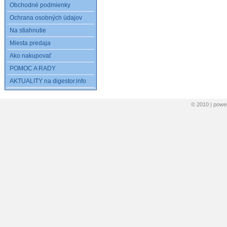
Obchodné podmienky
Ochrana osobných údajov
Na stiahnutie
Miesta predaja
Ako nakupovať
POMOC A RADY
AKTUALITY na digestor.info
© 2010 | pow