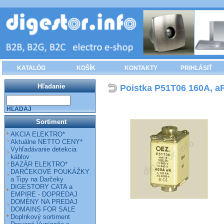
KATALÓG
KOŠÍK
KONTAKTY
PRIHLÁSIŤ
Hľadanie
Poistka P51T06 160A, aR
HĽADAJ
Sortiment
AKCIA ELEKTRO*
Aktuálne NETTO CENY*
Vyhľadávanie detekcia
káblov
BAZÁR ELEKTRO*
DARČEKOVÉ POUKÁŽKY
a Tipy na Darčeky
DIGESTORY CATA a
EMPIRE - DOPREDAJ
DOMÉNY NA PREDAJ
DOMAINS FOR SALE
Doplnkový sortiment