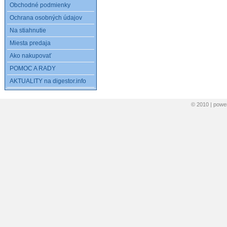
Obchodné podmienky
Ochrana osobných údajov
Na stiahnutie
Miesta predaja
Ako nakupovať
POMOC A RADY
AKTUALITY na digestor.info
© 2010 | pow