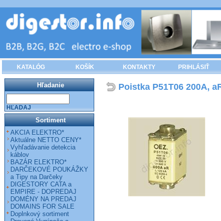
KATALÓG
KOŠÍK
KONTAKTY
PRIHLÁSIŤ
Hľadanie
Poistka P51T06 200A, aR
HĽADAJ
Sortiment
AKCIA ELEKTRO*
Aktuálne NETTO CENY*
Vyhľadávanie detekcia
káblov
BAZÁR ELEKTRO*
DARČEKOVÉ POUKÁŽKY
a Tipy na Darčeky
DIGESTORY CATA a
EMPIRE - DOPREDAJ
DOMÉNY NA PREDAJ
DOMAINS FOR SALE
Doplnkový sortiment