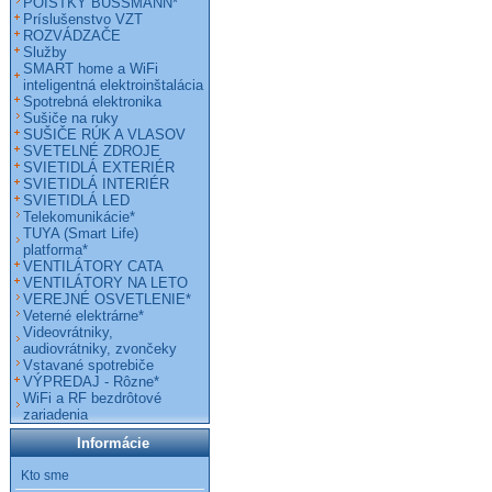
POISTKY BUSSMANN*
Príslušenstvo VZT
ROZVÁDZAČE
Služby
SMART home a WiFi
inteligentná elektroinštalácia
Spotrebná elektronika
Sušiče na ruky
SUŠIČE RÚK A VLASOV
SVETELNÉ ZDROJE
SVIETIDLÁ EXTERIÉR
SVIETIDLÁ INTERIÉR
SVIETIDLÁ LED
Telekomunikácie*
TUYA (Smart Life)
platforma*
VENTILÁTORY CATA
VENTILÁTORY NA LETO
VEREJNÉ OSVETLENIE*
Veterné elektrárne*
Videovrátniky,
audiovrátniky, zvončeky
Vstavané spotrebiče
VÝPREDAJ - Rôzne*
WiFi a RF bezdrôtové
zariadenia
Informácie
Kto sme