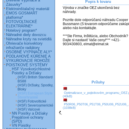
Drevené Vypínače a
Popis k tovaru
Zásuvky*
Výroba v značke OEZ ukončená bez 
Elektroinštalačný materiál
náhrady.

EMOS GOSMART
platforma*
Pozrite dole odporúčanú náhradu Cooper 
FOTOVOLTAICKÉ
Bussmann (S tovarom odporúčame zakúpiť
ELEKTRÁRNE*
alebo nás kontaktujte.

Hotelový program*
Náhradné diely dovozcu
***Ste Firma, Inštitúcia, alebo Obchodník? 
Náhradne kryty na svietidlá
Dajte si nastaviť Vaše ceny!*** +421-
Ohrievače konvektory
903/430803, elmat@elmat.sk
infražiariče radiátory
OSOBNÉ VYPÍNAČE ALY*
PODLAHOVÉ KÚRENIE A
VYKUROVACIE ROHOŽE
POISTKOVÉ SYSTÉMY
HSF Vysokorýchlostné
Poistky a Držiaky
(HSF) British Standard
BS88
Prílohy
(HSF) Držiaky, Spodky,
Bloky
Optimalizace_v_pojistkovém_programu_OEZ.
(HSF) European Style
(40kB)
Štvorhranné
(HSF) Fotovoltické
P50R06_P50T06_P51T06_P50U06_P52U06_.
(HSF) Severoamerické
(1038kB)
(HSF) Valcové
NN Poistky a Držiaky
Prepäťové ochrany
(SPD)
VN Poistky