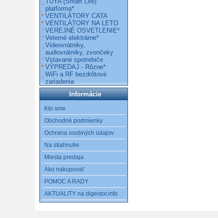
TUYA (Smart Life)
platforma*
VENTILÁTORY CATA
VENTILÁTORY NA LETO
VEREJNÉ OSVETLENIE*
Veterné elektrárne*
Videovrátniky,
audiovrátniky, zvončeky
Vstavané spotrebiče
VÝPREDAJ - Rôzne*
WiFi a RF bezdrôtové
zariadenia
Informácie
Kto sme
Obchodné podmienky
Ochrana osobných údajov
Na stiahnutie
Miesta predaja
Ako nakupovať
POMOC A RADY
AKTUALITY na digestor.info