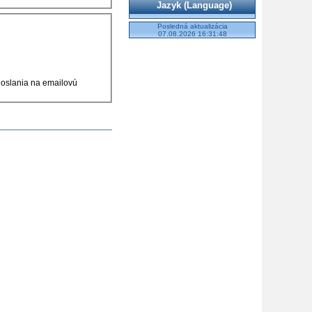
Jazyk (Language)
Posledná aktualizácia
07.08.2026 16:31:48
doslania na emailovú