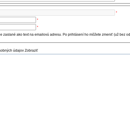
*
*
*
e zaslané ako text na emailovú adresu. Po prihlásení ho môžete zmeniť (už bez o
sobných údajov
Zobraziť