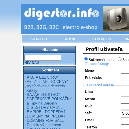
KATALÓG
KOŠÍK
KONTAKTY
PR
Profil užívateľa
Hľadanie
Súkromná osoba
Spo
HĽADAJ
Základné údaje
Sortiment
Meno
AKCIA ELEKTRO*
Priezvisko
Aktuálne NETTO CENY*
Fakturačná adresa
Vyhľadávanie detekcia
káblov
Ulica
BAZÁR ELEKTRO*
DARČEKOVÉ POUKÁŽKY
Mesto
a Tipy na Darčeky
PSČ
DIGESTORY CATA a
EMPIRE - DOPREDAJ
Štát
DOMÉNY NA PREDAJ
Email
DOMAINS FOR SALE
Doplnkový sortiment
Telefón