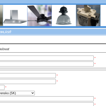
IHLÁSIŤ
ločnosť
*
*
*
*
*
*
*