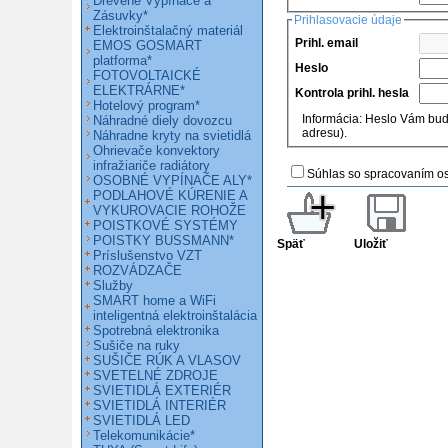
Drevené Vypínače a
Zásuvky*
Prihlasovacie údaje
Elektroinštalačný materiál
Prihl. email
EMOS GOSMART
platforma*
Heslo
FOTOVOLTAICKÉ
ELEKTRÁRNE*
Kontrola prihl. hesla
Hotelový program*
Informácia: Heslo Vám bud
Náhradné diely dovozcu
adresu).
Náhradne kryty na svietidlá
Ohrievače konvektory
infražiariče radiátory
Súhlas so spracovaním o
OSOBNÉ VYPÍNAČE ALY*
PODLAHOVÉ KÚRENIE A
VYKUROVACIE ROHOŽE
POISTKOVÉ SYSTÉMY
POISTKY BUSSMANN*
Späť
Uložiť
Príslušenstvo VZT
ROZVÁDZAČE
Služby
SMART home a WiFi
inteligentná elektroinštalácia
Spotrebná elektronika
Sušiče na ruky
SUŠIČE RÚK A VLASOV
SVETELNÉ ZDROJE
SVIETIDLÁ EXTERIÉR
SVIETIDLÁ INTERIÉR
SVIETIDLÁ LED
Telekomunikácie*