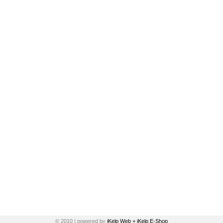
© 2010 | powered by
iKelp Web + iKelp E-Shop