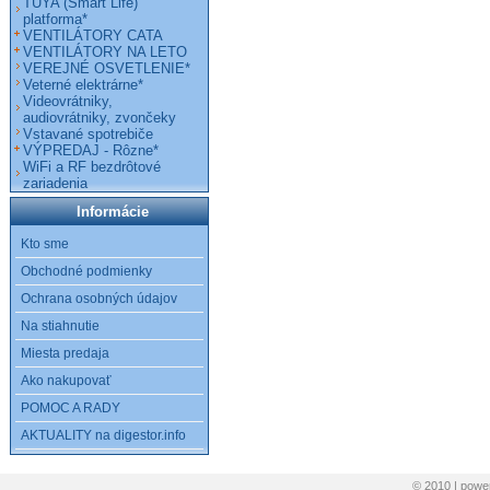
TUYA (Smart Life)
platforma*
VENTILÁTORY CATA
VENTILÁTORY NA LETO
VEREJNÉ OSVETLENIE*
Veterné elektrárne*
Videovrátniky,
audiovrátniky, zvončeky
Vstavané spotrebiče
VÝPREDAJ - Rôzne*
WiFi a RF bezdrôtové
zariadenia
Informácie
Kto sme
Obchodné podmienky
Ochrana osobných údajov
Na stiahnutie
Miesta predaja
Ako nakupovať
POMOC A RADY
AKTUALITY na digestor.info
© 2010 | pow