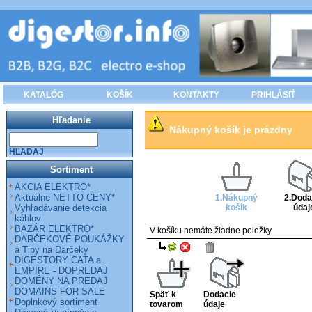
KATALÓG
KOŠÍK
KONTAKTY
PRIHLÁSIŤ
Hľadanie
Nákupný košík je prázdny
HĽADAJ
Sortiment
AKCIA ELEKTRO*
Aktuálne NETTO CENY*
1.Nákupný
2.Doda
košík
údaj
Vyhľadávanie detekcia
káblov
BAZÁR ELEKTRO*
V košíku nemáte žiadne položky.
DARČEKOVÉ POUKÁŽKY
a Tipy na Darčeky
DIGESTORY CATA a
EMPIRE - DOPREDAJ
DOMÉNY NA PREDAJ
DOMAINS FOR SALE
Späť k
Dodacie
Doplnkový sortiment
tovarom
údaje