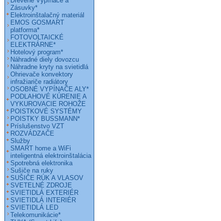
Drevené Vypínače a
Zásuvky*
Elektroinštalačný materiál
EMOS GOSMART
platforma*
FOTOVOLTAICKÉ
ELEKTRÁRNE*
Hotelový program*
Náhradné diely dovozcu
Náhradne kryty na svietidlá
Ohrievače konvektory
infražiariče radiátory
OSOBNÉ VYPÍNAČE ALY*
PODLAHOVÉ KÚRENIE A
VYKUROVACIE ROHOŽE
POISTKOVÉ SYSTÉMY
POISTKY BUSSMANN*
Príslušenstvo VZT
ROZVÁDZAČE
Služby
SMART home a WiFi
inteligentná elektroinštalácia
Spotrebná elektronika
Sušiče na ruky
SUŠIČE RÚK A VLASOV
SVETELNÉ ZDROJE
SVIETIDLÁ EXTERIÉR
SVIETIDLÁ INTERIÉR
SVIETIDLÁ LED
Telekomunikácie*