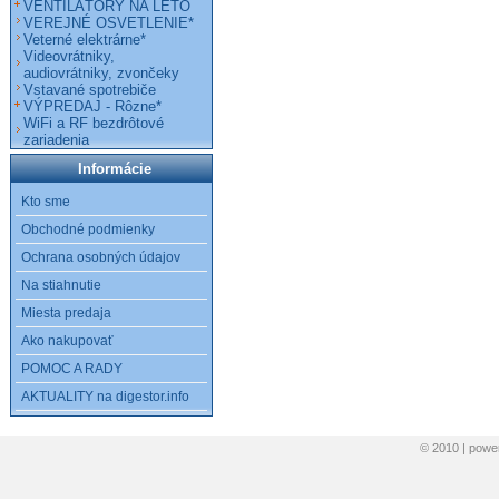
VENTILÁTORY NA LETO
VEREJNÉ OSVETLENIE*
Veterné elektrárne*
Videovrátniky,
audiovrátniky, zvončeky
Vstavané spotrebiče
VÝPREDAJ - Rôzne*
WiFi a RF bezdrôtové
zariadenia
Informácie
Kto sme
Obchodné podmienky
Ochrana osobných údajov
Na stiahnutie
Miesta predaja
Ako nakupovať
POMOC A RADY
AKTUALITY na digestor.info
© 2010 | pow