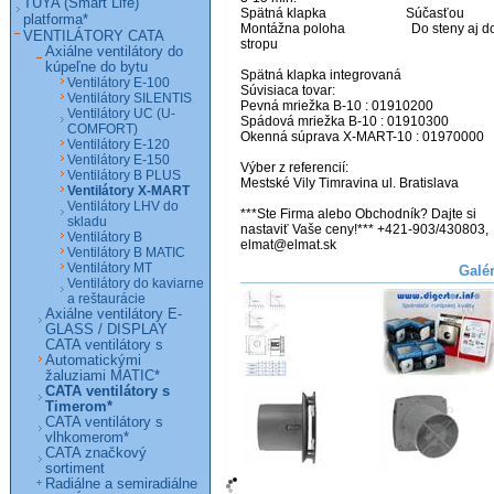
TUYA (Smart Life)
Spätná klapka                        Súčasťou

platforma*
Montážna poloha                    Do steny aj do
VENTILÁTORY CATA
stropu 

Axiálne ventilátory do
kúpeľne do bytu
Spätná klapka integrovaná

Ventilátory E-100
Súvisiaca tovar:

Ventilátory SILENTIS
Pevná mriežka B-10 : 01910200

Ventilátory UC (U-
Spádová mriežka B-10 : 01910300

COMFORT)
Okenná súprava X-MART-10 : 01970000

Ventilátory E-120
Ventilátory E-150
Výber z referencií:

Ventilátory B PLUS
Mestské Vily Timravina ul. Bratislava

Ventilátory X-MART
Ventilátory LHV do
***Ste Firma alebo Obchodník? Dajte si 
skladu
nastaviť Vaše ceny!*** +421-903/430803, 
Ventilátory B
elmat@elmat.sk
Ventilátory B MATIC
Ventilátory MT
Galé
Ventilátory do kaviarne
a reštaurácie
Axiálne ventilátory E-
GLASS / DISPLAY
CATA ventilátory s
Automatickými
žaluziami MATIC*
CATA ventilátory s
Timerom*
CATA ventilátory s
vlhkomerom*
CATA značkový
sortiment
Radiálne a semiradiálne