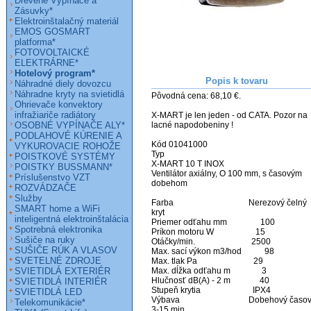
Drevené Vypínače a
Zásuvky*
Elektroinštalačný materiál
EMOS GOSMART
platforma*
FOTOVOLTAICKÉ
ELEKTRÁRNE*
Hotelový program*
Popis k tovaru
Náhradné diely dovozcu
Náhradne kryty na svietidlá
Pôvodná cena: 68,10 €.

Ohrievače konvektory
infražiariče radiátory
X-MART je len jeden - od CATA. Pozor na 
OSOBNÉ VYPÍNAČE ALY*
lacné napodobeniny !

PODLAHOVÉ KÚRENIE A
Kód 01041000

VYKUROVACIE ROHOŽE
Typ 

POISTKOVÉ SYSTÉMY
X-MART 10 T INOX

POISTKY BUSSMANN*
Ventilátor axiálny, O 100 mm, s časovým 
Príslušenstvo VZT
dobehom

ROZVÁDZAČE
Služby
Farba                                    Nerezový čelný 
SMART home a WiFi
kryt

inteligentná elektroinštalácia
Priemer odťahu mm                100

Spotrebná elektronika
Príkon motoru W                    15

Sušiče na ruky
Otáčky/min.                           2500

SUŠIČE RÚK A VLASOV
Max. sací výkon m3/hod           98

SVETELNÉ ZDROJE
Max. tlak Pa                           29

SVIETIDLÁ EXTERIÉR
Max. dĺžka odťahu m               3

Hlučnosť dB(A) - 2 m              40

SVIETIDLÁ INTERIÉR
Stupeň krytia                         IPX4

SVIETIDLÁ LED
Výbava                                 Dobehový časo
Telekomunikácie*
3-15 min.
