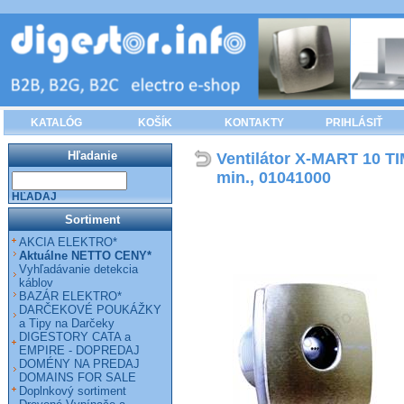
KATALÓG
KOŠÍK
KONTAKTY
PRIHLÁSIŤ
Hľadanie
Ventilátor X-MART 10 TI
min., 01041000
HĽADAJ
Sortiment
AKCIA ELEKTRO*
Aktuálne NETTO CENY*
Vyhľadávanie detekcia
káblov
BAZÁR ELEKTRO*
DARČEKOVÉ POUKÁŽKY
a Tipy na Darčeky
DIGESTORY CATA a
EMPIRE - DOPREDAJ
DOMÉNY NA PREDAJ
DOMAINS FOR SALE
Doplnkový sortiment