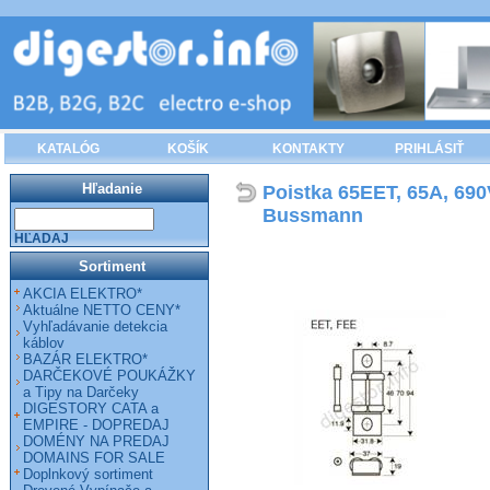
KATALÓG
KOŠÍK
KONTAKTY
PRIHLÁSIŤ
Hľadanie
Poistka 65EET, 65A, 690
Bussmann
HĽADAJ
Sortiment
AKCIA ELEKTRO*
Aktuálne NETTO CENY*
Vyhľadávanie detekcia
káblov
BAZÁR ELEKTRO*
DARČEKOVÉ POUKÁŽKY
a Tipy na Darčeky
DIGESTORY CATA a
EMPIRE - DOPREDAJ
DOMÉNY NA PREDAJ
DOMAINS FOR SALE
Doplnkový sortiment