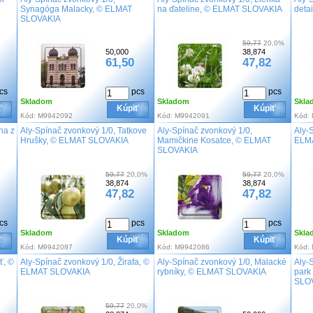
Synagóga Malacky, © ELMAT
na ďateline, © ELMAT SLOVAKIA
deta
SLOVAKIA
59,77
20,0%
50,000
38,874
61,50
47,82
cs
pcs
pcs
Skladom
Skladom
Skla
ť
Kúpiť
Kúpiť
Kód:
M9942092
Kód:
M9942091
Kód:
ha z
Aly-Spínač zvonkový 1/0, Tatkove
Aly-Spínač zvonkový 1/0,
Aly-
Hrušky, © ELMAT SLOVAKIA
Mamičkine Kosatce, © ELMAT
ELM
SLOVAKIA
59,77
20,0%
59,77
20,0%
38,874
38,874
47,82
47,82
cs
pcs
pcs
Skladom
Skladom
Skla
ť
Kúpiť
Kúpiť
Kód:
M9942087
Kód:
M9942086
Kód:
ť, ©
Aly-Spínač zvonkový 1/0, Žirafa, ©
Aly-Spínač zvonkový 1/0, Malacké
Aly-
ELMAT SLOVAKIA
rybníky, © ELMAT SLOVAKIA
park
SLO
59,77
20,0%