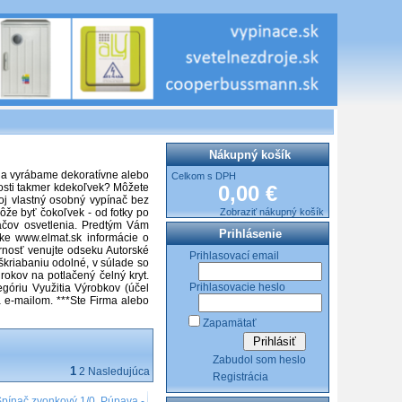
Nákupný košík
 a vyrábame dekoratívne alebo
Celkom s DPH
nosti takmer kdekoľvek? Môžete
0,00 €
voj vlastný osobný vypínač bez
že byť čokoľvek - od fotky po
Zobraziť nákupný košík
ačov osvetlenia. Predtým Vám
Prihlásenie
nke www.elmat.sk informácie o
ornosť venujte odseku Autorské
Prihlasovací email
oškriabaniu odolné, v súlade so
okov na potlačený čelný kryt.
Prihlasovacie heslo
góriu Využitia Výrobkov (účel
 e-mailom. ***Ste Firma alebo
Zapamätať
Zabudol som heslo
1
2
Nasledujúca
Registrácia
Spínač zvonkový 1/0, Púpava -