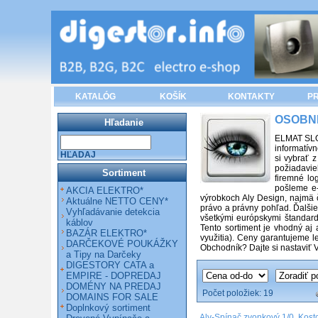
KATALÓG
KOŠÍK
KONTAKTY
PR
OSOBNÉ
Hľadanie
ELMAT SLOV
informatív
HĽADAJ
si vybrať 
požiadavie
Sortiment
firemné lo
pošleme e-
AKCIA ELEKTRO*
výrobkoch Aly Design, najmä č
Aktuálne NETTO CENY*
právo a právny pohľad. Ďalšie 
Vyhľadávanie detekcia
všetkými európskymi štandard
káblov
Tento sortiment je vhodný aj
BAZÁR ELEKTRO*
využitia). Ceny garantujeme 
DARČEKOVÉ POUKÁŽKY
Obchodník? Dajte si nastaviť 
a Tipy na Darčeky
DIGESTORY CATA a
EMPIRE - DOPREDAJ
DOMÉNY NA PREDAJ
Počet položiek:
19
DOMAINS FOR SALE
Doplnkový sortiment
Aly-Spínač zvonkový 1/0, Kost