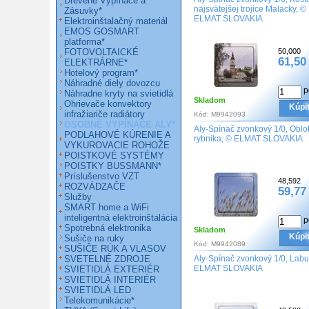
Drevené Vypínače a
najsvätejšej trojice Malacky, ©
Zásuvky*
ELMAT SLOVAKIA
Elektroinštalačný materiál
EMOS GOSMART
platforma*
FOTOVOLTAICKÉ
50,000
61,50
ELEKTRÁRNE*
Hotelový program*
Náhradné diely dovozcu
p
Náhradne kryty na svietidlá
Skladom
Ohrievače konvektory
Kúpi
infražiariče radiátory
Kód:
M9942093
OSOBNÉ VYPÍNAČE ALY*
Aly-Spínač zvonkový 1/0, Oblo
PODLAHOVÉ KÚRENIE A
rybníka, © ELMAT SLOVAKIA
VYKUROVACIE ROHOŽE
POISTKOVÉ SYSTÉMY
POISTKY BUSSMANN*
Príslušenstvo VZT
48,592
ROZVÁDZAČE
59,77
Služby
SMART home a WiFi
inteligentná elektroinštalácia
p
Spotrebná elektronika
Skladom
Kúpi
Sušiče na ruky
Kód:
M9942089
SUŠIČE RÚK A VLASOV
SVETELNÉ ZDROJE
Aly-Spínač zvonkový 1/0, Labu
ELMAT SLOVAKIA
SVIETIDLÁ EXTERIÉR
SVIETIDLÁ INTERIÉR
SVIETIDLÁ LED
Telekomunikácie*