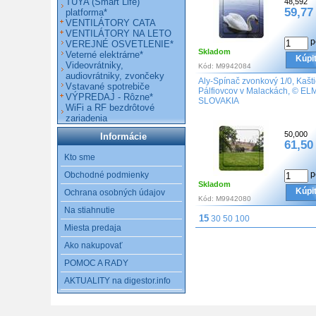
TUYA (Smart Life)
48,592
59,77
platforma*
VENTILÁTORY CATA
VENTILÁTORY NA LETO
p
VEREJNÉ OSVETLENIE*
Skladom
Veterné elektrárne*
Kúpi
Videovrátniky,
Kód:
M9942084
audiovrátniky, zvončeky
Aly-Spínač zvonkový 1/0, Kašti
Vstavané spotrebiče
Pálfiovcov v Malackách, © EL
VÝPREDAJ - Rôzne*
SLOVAKIA
WiFi a RF bezdrôtové
zariadenia
50,000
Informácie
61,50
Kto sme
p
Obchodné podmienky
Skladom
Kúpi
Ochrana osobných údajov
Kód:
M9942080
Na stiahnutie
15
30
50
100
Miesta predaja
Ako nakupovať
POMOC A RADY
AKTUALITY na digestor.info