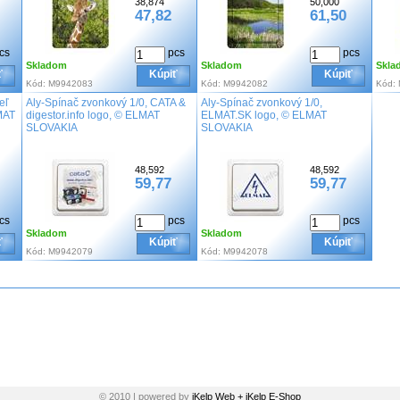
38,874
50,000
47,82
61,50
cs
pcs
pcs
Skladom
Skladom
Skla
ť
Kúpiť
Kúpiť
Kód:
M9942083
Kód:
M9942082
Kód:
eľ
Aly-Spínač zvonkový 1/0, CATA &
Aly-Spínač zvonkový 1/0,
MAT
digestor.info logo, © ELMAT
ELMAT.SK logo, © ELMAT
SLOVAKIA
SLOVAKIA
48,592
48,592
59,77
59,77
cs
pcs
pcs
Skladom
Skladom
ť
Kúpiť
Kúpiť
Kód:
M9942079
Kód:
M9942078
© 2010 | powered by
iKelp Web + iKelp E-Shop