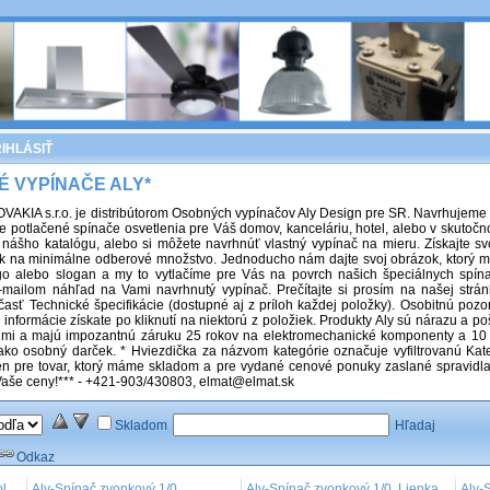
IHLÁSIŤ
 VYPÍNAČE ALY*
AKIA s.r.o. je distribútorom Osobných vypínačov Aly Design pre SR. Navrhujeme
ne potlačené spínače osvetlenia pre Váš domov, kanceláriu, hotel, alebo v skutoč
z nášho katalógu, alebo si môžete navrhnúť vlastný vypínač na mieru. Získajte s
k na minimálne odberové množstvo. Jednoducho nám dajte svoj obrázok, ktorý mô
go alebo slogan a my to vytlačíme pre Vás na povrch našich špeciálnych spín
mailom náhľad na Vami navrhnutý vypínač. Prečítajte si prosím na našej strá
asť Technické špecifikácie (dostupné aj z príloh každej položky). Osobitnú poz
informácie získate po kliknutí na niektorú z položiek. Produkty Aly sú nárazu a p
mi a majú impozantnú záruku 25 rokov na elektromechanické komponenty a 10 r
 ako osobný darček. * Hviezdička za názvom kategórie označuje vyfiltrovanú Kate
len pre tovar, ktorý máme skladom a pre vydané cenové ponuky zaslané spravidla
Vaše ceny!*** - +421-903/430803, elmat@elmat.sk
Skladom
Hľadaj
Odkaz
ol
Aly-Spínač zvonkový 1/0,
Aly-Spínač zvonkový 1/0, Lienka
Aly-