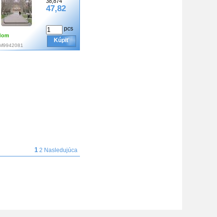
38,874
47,82
pcs
dom
Kúpiť
M9942081
1
2
Nasledujúca