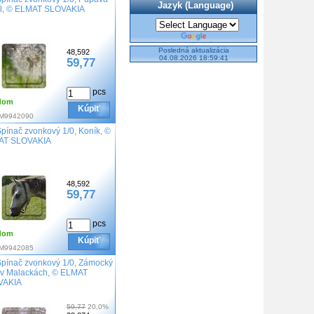
Jazyk (Language)
il, © ELMAT SLOVAKIA
Powered by
Translate
Posledná aktualizácia
48,592
04.08.2026 18:59:41
59,77
pcs
dom
Kúpiť
M9942090
Spínač zvonkový 1/0, Koník, ©
AT SLOVAKIA
48,592
59,77
pcs
dom
Kúpiť
M9942085
Spínač zvonkový 1/0, Zámocký
 v Malackách, © ELMAT
VAKIA
59,77
20,0%