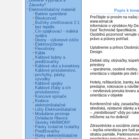
Drevené Vypínače a
Zásuvky*
Elektroinštalačný materiál
Popis k tova
Batérie spotrebné
Prečítajte si prosím na našej 
Bleskozvod
www.elmat.sk

Bužírky zmršťovacie 2:1
informácie o výrobkov Aly De
bez lepidla
časť Technické špecifikácie.

Cín spájkovací - mäkká
Osobitnú pozornosť venujte 
spájka
právo a právny pohľad.

Deony - výkonové ističe
Elektrovýzbroje
Uplatnenie a prínos Osobných
Flexošnúry
Design: 

Káble
Káblové bubny a
Detské izby, obývačky, kúpeľ
predlžovačky
priestory 

Káblové oká a konektory
– spestrenie, osobné motívy, 
Káblové príslušenstvo,
orientácia v objekte pre deti 
príchytky, pásky,
vývodky
Hotely, reštaurácie, banky, ka
Káblové spojky
predajne, rokovacie a návštev
Káblové žľaby a ich
– nevtieravá ponuka tovaru a 
príslušenstvo
orientácia v objekte

Koncové spínače
Krabice
Konferenčné sály, zasadačky,
elektroinštalačné
strediská, výstavné stánky a k
Lišty Elektroinštalačné
– „minibilboard“ vždy po ruke,
Modulárne prístroje
môžeme sa ho dotknúť

Ovládacie Hlavice
Skrinky HARMONY
Zdravotnícke a sociálne zaria
Pásky Izolačné Izolačky
– lepšia orientácia pre ľudí p
Predlžovačky
stratou pamäte, Parkinsonov
Rúrky elektroinštalačné
psychickou poruchou, po moz