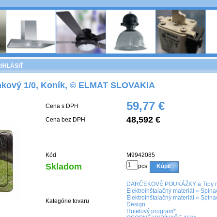
IHLÁSIŤ
nkový 1/0, Koník, © ELMAT SLOVAKIA
59,77 €
Cena s DPH
48,592 €
Cena bez DPH
Kód
M9942085
Skladom
pcs
Kúpiť
DARČEKOVÉ POUKÁŽKY a Tipy n
Elektroinštalačný materiál
»
Spína
Elektroinštalačný materiál
»
Spína
Kategórie tovaru
Design
Hotelový program*