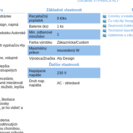
OSOBNÉ VYPÍNAČE ALY*
ru
Základné vlastnosti
stránke 
Recyklačný
Cenníky a kataló
0 €/ks
poplatok
Čo robí Aly Desi
sign, najmä 
Swarovski kolekc
Balenie (ks)
1 ks
Technické špecif
Min. odberové
odseku Autorské 
1
Uplatnenie a zák
množstvo
Farba výrobku
Zákaznícka/Custom
 vypínačov Aly 
Maximálny
neuvedený W
príkon
ne, vstupné 
Výrobca/Značka
Aly Design
Ďalšie vlastnosti
lepšia 
i dospelých

Napájacie
230 V
napätie
ncelárie, 
Druh nap.
né miestnosti 

AC - striedavé
napätia
služieb, lepšia 
 školiace 
iosky 

 je ho vidieť a 
denia 

ostihnutých 
ou chorobou, 
govej príhode
