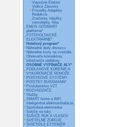
Vianočné Elektro
Vidlice Zásuvky
Prívodky Adaptéry
Redukcie
Značenia, tabuľky,
samolepky, fólia
EMOS GOSMART
platforma*
FOTOVOLTAICKÉ
ELEKTRÁRNE*
Hotelový program*
Náhradné diely dovozcu
Náhradne kryty na svietidlá
Ohrievače konvektory
infražiariče radiátory
OSOBNÉ VYPÍNAČE ALY*
PODLAHOVÉ KÚRENIE A
VYKUROVACIE ROHOŽE
POISTKOVÉ SYSTÉMY
POISTKY BUSSMANN*
Príslušenstvo VZT
ROZVÁDZAČE
Služby
SMART home a WiFi
inteligentná elektroinštalácia
Spotrebná elektronika
Sušiče na ruky
SUŠIČE RÚK A VLASOV
SVETELNÉ ZDROJE
SVIETIDLÁ EXTERIÉR