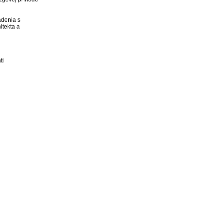
denia s 
tekta a 
i 
