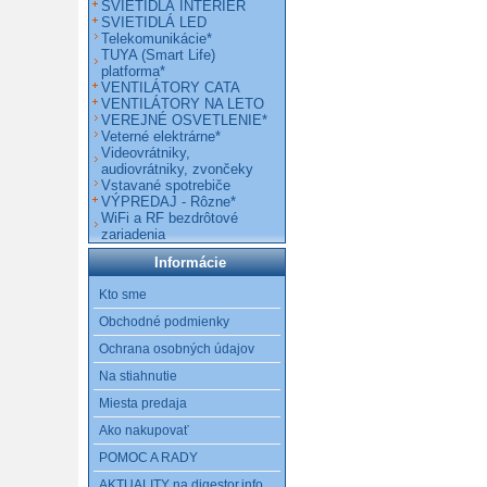
SVIETIDLÁ INTERIÉR
SVIETIDLÁ LED
Telekomunikácie*
TUYA (Smart Life)
platforma*
VENTILÁTORY CATA
VENTILÁTORY NA LETO
VEREJNÉ OSVETLENIE*
Veterné elektrárne*
Videovrátniky,
audiovrátniky, zvončeky
Vstavané spotrebiče
VÝPREDAJ - Rôzne*
WiFi a RF bezdrôtové
zariadenia
Informácie
Kto sme
Obchodné podmienky
Ochrana osobných údajov
Na stiahnutie
Miesta predaja
Ako nakupovať
POMOC A RADY
AKTUALITY na digestor.info