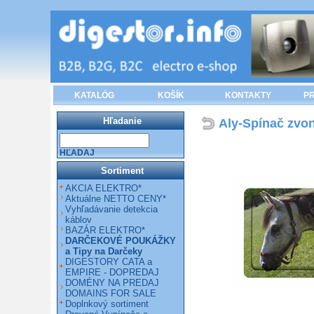
KATALÓG
KOŠÍK
KONTAKTY
PR
Hľadanie
Aly-Spínač zvo
HĽADAJ
Sortiment
AKCIA ELEKTRO*
Aktuálne NETTO CENY*
Vyhľadávanie detekcia
káblov
BAZÁR ELEKTRO*
DARČEKOVÉ POUKÁŽKY
a Tipy na Darčeky
DIGESTORY CATA a
EMPIRE - DOPREDAJ
DOMÉNY NA PREDAJ
DOMAINS FOR SALE
Doplnkový sortiment