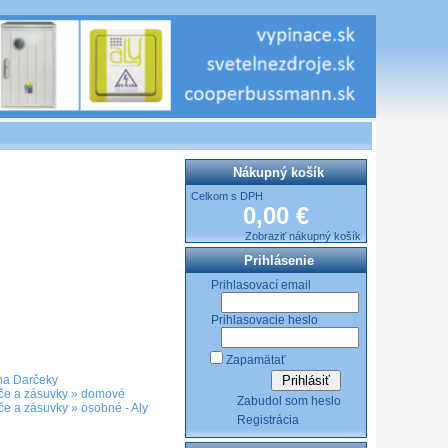
Nákupný košík
Celkom s DPH
0,00 €
Zobraziť nákupný košík
Prihlásenie
Prihlasovací email
Prihlasovacie heslo
Zapamätať
a Darčeky
če a zásuvky
»
domové
Zabudol som heslo
če a zásuvky
»
osobné - Aly
Registrácia