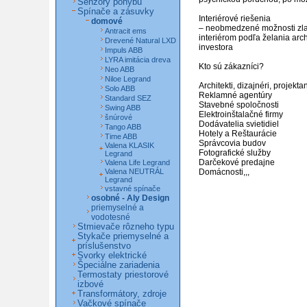
Senzory pohybu
Spínače a zásuvky
Interiérové riešenia 

domové
– neobmedzené možnosti zla
Antracit ems
interiérom podľa želania archi
Drevené Natural LXD
investora

Impuls ABB
LYRA imitácia dreva
Kto sú zákazníci?

Neo ABB
Niloe Legrand
Architekti, dizajnéri, projektant
Solo ABB
Reklamné agentúry 

Standard SEZ
Stavebné spoločnosti 

Swing ABB
Elektroinštalačné firmy 

šnúrové
Dodávatelia svietidiel 

Tango ABB
Hotely a Reštaurácie 

Time ABB
Správcovia budov 

Valena KLASIK
Fotografické služby 

Legrand
Darčekové predajne 

Valena Life Legrand
Valena NEUTRÁL
Domácnosti,,,

Legrand
vstavné spínače
osobné - Aly Design
priemyselné a
vodotesné
Stmievače rôzneho typu
Stykače priemyselné a
príslušenstvo
Svorky elektrické
Špeciálne zariadenia
Termostaty priestorové
izbové
Transformátory, zdroje
Vačkové spínače