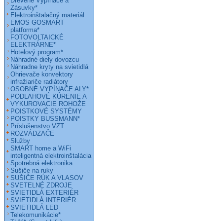
Drevené Vypínače a
Zásuvky*
Elektroinštalačný materiál
EMOS GOSMART
platforma*
FOTOVOLTAICKÉ
ELEKTRÁRNE*
Hotelový program*
Náhradné diely dovozcu
Náhradne kryty na svietidlá
Ohrievače konvektory
infražiariče radiátory
OSOBNÉ VYPÍNAČE ALY*
PODLAHOVÉ KÚRENIE A
VYKUROVACIE ROHOŽE
POISTKOVÉ SYSTÉMY
POISTKY BUSSMANN*
Príslušenstvo VZT
ROZVÁDZAČE
Služby
SMART home a WiFi
inteligentná elektroinštalácia
Spotrebná elektronika
Sušiče na ruky
SUŠIČE RÚK A VLASOV
SVETELNÉ ZDROJE
SVIETIDLÁ EXTERIÉR
SVIETIDLÁ INTERIÉR
SVIETIDLÁ LED
Telekomunikácie*