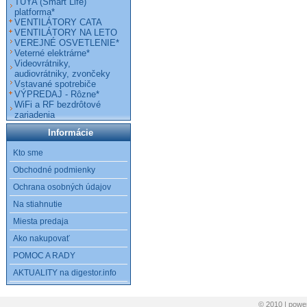
TUYA (Smart Life)
platforma*
VENTILÁTORY CATA
VENTILÁTORY NA LETO
VEREJNÉ OSVETLENIE*
Veterné elektrárne*
Videovrátniky,
audiovrátniky, zvončeky
Vstavané spotrebiče
VÝPREDAJ - Rôzne*
WiFi a RF bezdrôtové
zariadenia
Informácie
Kto sme
Obchodné podmienky
Ochrana osobných údajov
Na stiahnutie
Miesta predaja
Ako nakupovať
POMOC A RADY
AKTUALITY na digestor.info
© 2010 | pow