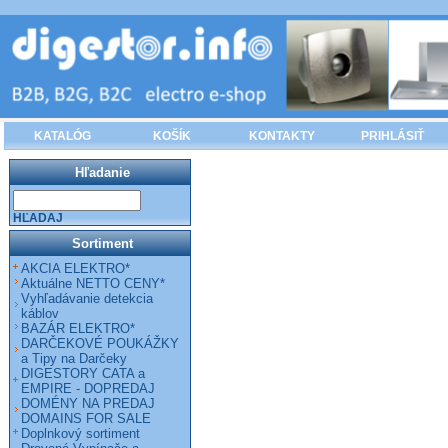
KATALÓG
KOŠÍK
KONTAKTY
PRIHLÁSIŤ
Hľadanie
HĽADAJ
Sortiment
AKCIA ELEKTRO*
Aktuálne NETTO CENY*
Vyhľadávanie detekcia
káblov
BAZÁR ELEKTRO*
DARČEKOVÉ POUKÁŽKY
a Tipy na Darčeky
DIGESTORY CATA a
EMPIRE - DOPREDAJ
DOMÉNY NA PREDAJ
DOMAINS FOR SALE
Doplnkový sortiment