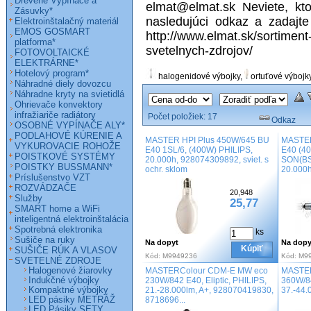
Drevené Vypínače a
elmat@elmat.sk Neviete, kto
Zásuvky*
nasledujúci odkaz a zadajte
Elektroinštalačný materiál
EMOS GOSMART
http://www.elmat.sk/sortiment-
platforma*
svetelnych-zdrojov/
FOTOVOLTAICKÉ
ELEKTRÁRNE*
Hotelový program*
halogenidové výbojky
,
ortuťové výbojk
Náhradné diely dovozcu
Náhradne kryty na svietidlá
Ohrievače konvektory
infražiariče radiátory
Počet položiek:
17
Odkaz
OSOBNÉ VYPÍNAČE ALY*
PODLAHOVÉ KÚRENIE A
MASTER HPI Plus 450W/645 BU
MASTER
VYKUROVACIE ROHOŽE
E40 1SL/6, (400W) PHILIPS,
E40 (40
POISTKOVÉ SYSTÉMY
20.000h, 928074309892, sviet. s
SON(BS
POISTKY BUSSMANN*
ochr. sklom
20.000h
Príslušenstvo VZT
ROZVÁDZAČE
20,948
Služby
25,77
SMART home a WiFi
inteligentná elektroinštalácia
Spotrebná elektronika
ks
Sušiče na ruky
Na dopyt
Na dopy
Kúpiť
SUŠIČE RÚK A VLASOV
Kód:
M9949236
Kód:
M9
SVETELNÉ ZDROJE
Halogenové žiarovky
MASTERColour CDM-E MW eco
MASTER
Indukčné výbojky
230W/842 E40, Eliptic, PHILIPS,
360W/84
Kompaktné výbojky
21.-28.000lm, A+, 928070419830,
37.-44.
LED pásiky METRÁŽ
8718696...
LED Pásiky SETY