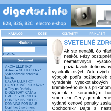
KATALÓG
KOŠÍK
KONTAKTY
PRIHLÁSIŤ
SVETELNÉ ZDR
Hľadanie
Ak ste nenašli, čo hľa
HĽADAJ
neskôr. Fázy postupnéh
Sortiment
neefektivnych vysok
požiadaviek definovan
AKCIA ELEKTRO*
Aktuálne NETTO CENY*
vysokotlakových Ortuťových
Vyhľadávanie detekcia
výbojok podľa požiadaviek 
káblov
BAZÁR ELEKTRO*
vyradenie vysokotlakovýc
DARČEKOVÉ POUKÁŽKY
kremíkového skla s príkono
a Tipy na Darčeky
výbojok s keramickým hor
DIGESTORY CATA a
EMPIRE - DOPREDAJ
smernicou Ceny garantujeme 
DOMÉNY NA PREDAJ
vydané cenové ponuky zaslan
DOMAINS FOR SALE
Doplnkový sortiment
Obchodník? Dajte si nasta