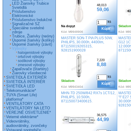
LED Žiarovky Trubice
48,013
Svietidlá
59,06
Príslušenstvo
Elektronické
Príslušenstvo Indukčné
ks
Signalizačné SZ
Na dopyt
Sklado
Špeciálne svetelné
Kúpiť
zdroje
Kód:
M9948906
Kód:
M9
Trubice, Žiarivky (neóny)
MASTER SON-T PIA PLUS 50W,
MASTER
Úsporné žiarivky (kolíky)
PHILIPS, 30.000h, 4400lm,
G12 1CT
Úsporné žiarivky (závit)
871150019265315,
12.000
Výbojky
928151900028
871150
halogenidové výbojky
ortuťové výbojky
7,220
sodíkové výbojky
8,88
zmesové výbojky
Zapaľovače (štartéry)
Žiarovky všeobecné
ks
SVIETIDLÁ EXTERIÉR
Skladom
Sklado
SVIETIDLÁ INTERIÉR
Kúpiť
SVIETIDLÁ LED
Kód:
M9943404
Kód:
M9
Telekomunikácie*
MHN-TD 250W/842 RX7s 1CT/12,
MASTER
TUYA (Smart Life)
PHILIPS, 10.500h,
"I" E27
platforma*
871150073400615.
30.000h
VENTILÁTORY CATA
928150
VENTILÁTORY NA LETO
VEREJNÉ OSVETLENIE*
36,575
Veterné elektrárne*
44,99
Videovrátniky,
audiovrátniky, zvončeky
Vstavané spotrebiče