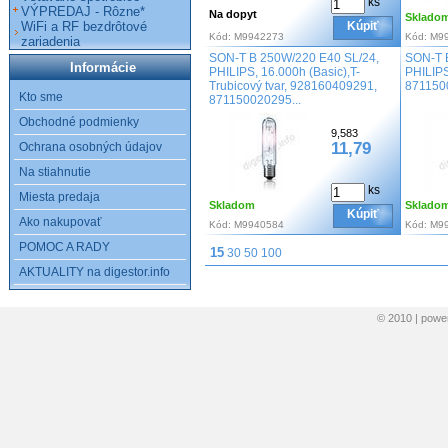
ks
VÝPREDAJ - Rôzne*
Na dopyt
Sklado
WiFi a RF bezdrôtové
Kúpiť
Kód:
M9942273
Kód:
M9
zariadenia
SON-T B 250W/220 E40 SL/24,
SON-T 
Informácie
PHILIPS, 16.000h (Basic),T-
PHILIPS
Trubicový tvar, 928160409291,
871150
Kto sme
871150020295...
Obchodné podmienky
9,583
11,79
Ochrana osobných údajov
Na stiahnutie
ks
Miesta predaja
Skladom
Sklado
Kúpiť
Ako nakupovať
Kód:
M9940584
Kód:
M9
POMOC A RADY
15
30
50
100
AKTUALITY na digestor.info
© 2010 | pow