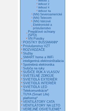
Veľkosť 1
Veľkosť 2
Veľkosť 4
Veľkosť 4a
(NN) Severoamerické
(NN) Telecom
(NN) Valcové
Elektronické a
príslušenstvo
Prepäťové ochrany
(SPD)
VN Poistky
POISTKY BUSSMANN*
Príslušenstvo VZT
ROZVÁDZAČE
Služby
SMART home a WiFi
inteligentná elektroinštalácia
Spotrebná elektronika
Sušiče na ruky
SUŠIČE RÚK A VLASOV
SVETELNÉ ZDROJE
SVIETIDLÁ EXTERIÉR
SVIETIDLÁ INTERIÉR
SVIETIDLÁ LED
Telekomunikácie*
TUYA (Smart Life)
platforma*
VENTILÁTORY CATA
VENTILÁTORY NA LETO
VEREJNÉ OSVETLENIE*