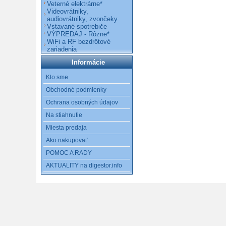
Veterné elektrárne*
Videovrátniky,
audiovrátniky, zvončeky
Vstavané spotrebiče
VÝPREDAJ - Rôzne*
WiFi a RF bezdrôtové
zariadenia
Informácie
Kto sme
Obchodné podmienky
Ochrana osobných údajov
Na stiahnutie
Miesta predaja
Ako nakupovať
POMOC A RADY
AKTUALITY na digestor.info