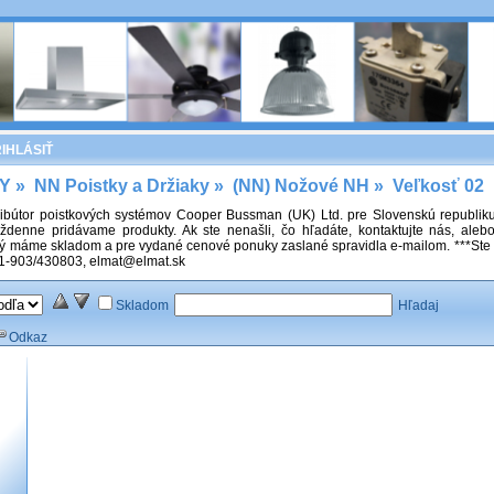
IHLÁSIŤ
Y
»
NN Poistky a Držiaky
»
(NN) Nožové NH
»
Veľkosť 02
ribútor poistkových systémov Cooper Bussman (UK) Ltd. pre Slovenskú republiku. 
ždenne pridávame produkty. Ak ste nenašli, čo hľadáte, kontaktujte nás, aleb
torý máme skladom a pre vydané cenové ponuky zaslané spravidla e-mailom. ***Ste
421-903/430803, elmat@elmat.sk
Skladom
Hľadaj
Odkaz