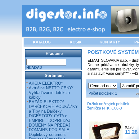
KATALÓG
KOŠÍK
KONTAKTY
PR
POISTKOVÉ SYSTÉM
Hľadanie
ELMAT SLOVAKIA s.r.o. - dist
Denne pridávame obrázky, tý
HĽADAJ
garantujeme len pre tovar, k
si nastaviť Vaše ceny!*** - +
Sortiment
AKCIA ELEKTRO*
Aktuálne NETTO CENY*
Vyhľadávanie detekcia
Počet položiek:
1
káblov
BAZÁR ELEKTRO*
Držiak nožových poistiek -
DARČEKOVÉ POUKÁŽKY
žehlička NTK, C00-3
a Tipy na Darčeky
DIGESTORY CATA a
EMPIRE - DOPREDAJ
DOMÉNY NA PREDAJ
9,170
DOMAINS FOR SALE
11,28
Doplnkový sortiment