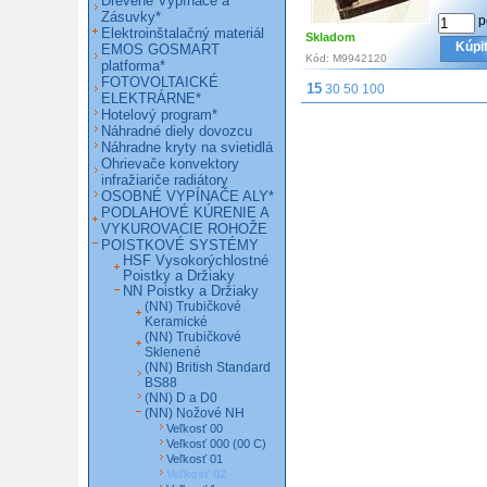
Drevené Vypínače a
Zásuvky*
p
Elektroinštalačný materiál
Skladom
Kúpi
EMOS GOSMART
Kód:
M9942120
platforma*
FOTOVOLTAICKÉ
15
30
50
100
ELEKTRÁRNE*
Hotelový program*
Náhradné diely dovozcu
Náhradne kryty na svietidlá
Ohrievače konvektory
infražiariče radiátory
OSOBNÉ VYPÍNAČE ALY*
PODLAHOVÉ KÚRENIE A
VYKUROVACIE ROHOŽE
POISTKOVÉ SYSTÉMY
HSF Vysokorýchlostné
Poistky a Držiaky
NN Poistky a Držiaky
(NN) Trubičkové
Keramické
(NN) Trubičkové
Sklenené
(NN) British Standard
BS88
(NN) D a D0
(NN) Nožové NH
Veľkosť 00
Veľkosť 000 (00 C)
Veľkosť 01
Veľkosť 02