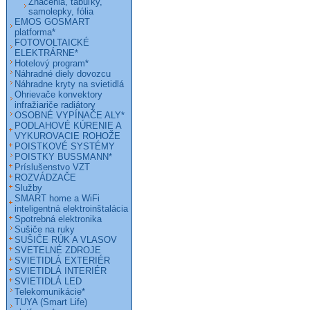
Značenia, tabuľky,
samolepky, fólia
EMOS GOSMART
platforma*
FOTOVOLTAICKÉ
ELEKTRÁRNE*
Hotelový program*
Náhradné diely dovozcu
Náhradne kryty na svietidlá
Ohrievače konvektory
infražiariče radiátory
OSOBNÉ VYPÍNAČE ALY*
PODLAHOVÉ KÚRENIE A
VYKUROVACIE ROHOŽE
POISTKOVÉ SYSTÉMY
POISTKY BUSSMANN*
Príslušenstvo VZT
ROZVÁDZAČE
Služby
SMART home a WiFi
inteligentná elektroinštalácia
Spotrebná elektronika
Sušiče na ruky
SUŠIČE RÚK A VLASOV
SVETELNÉ ZDROJE
SVIETIDLÁ EXTERIÉR
SVIETIDLÁ INTERIÉR
SVIETIDLÁ LED
Telekomunikácie*
TUYA (Smart Life)