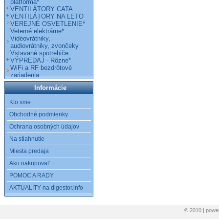
platforma*
VENTILÁTORY CATA
VENTILÁTORY NA LETO
VEREJNÉ OSVETLENIE*
Veterné elektrárne*
Videovrátniky,
audiovrátniky, zvončeky
Vstavané spotrebiče
VÝPREDAJ - Rôzne*
WiFi a RF bezdrôtové
zariadenia
Informácie
Kto sme
Obchodné podmienky
Ochrana osobných údajov
Na stiahnutie
Miesta predaja
Ako nakupovať
POMOC A RADY
AKTUALITY na digestor.info
© 2010 | pow