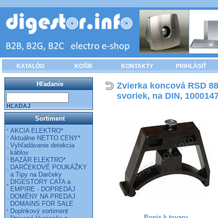
KATALÓG
KOŠÍK
KONTAKTY
PRIHLÁSIŤ
Hľadanie
Zvierka koncová RSD 88,
svoriek, na DIN, 100014
HĽADAJ
Sortiment
AKCIA ELEKTRO*
Aktuálne NETTO CENY*
Vyhľadávanie detekcia
káblov
BAZÁR ELEKTRO*
DARČEKOVÉ POUKÁŽKY
a Tipy na Darčeky
DIGESTORY CATA a
EMPIRE - DOPREDAJ
DOMÉNY NA PREDAJ
DOMAINS FOR SALE
Doplnkový sortiment
Popis k tovaru