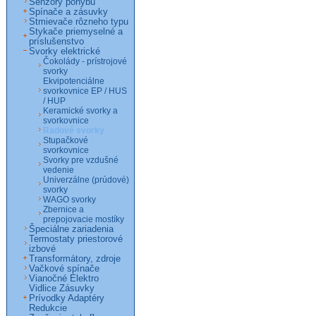
Senzory pohybu
Spínače a zásuvky
Stmievače rôzneho typu
Stykače priemyselné a
príslušenstvo
Svorky elektrické
Čokolády - prístrojové
svorky
Ekvipotenciálne
svorkovnice EP / HUS
/ HUP
Keramické svorky a
svorkovnice
Radové svorky
Stupačkové
svorkovnice
Svorky pre vzdušné
vedenie
Univerzálne (prúdové)
svorky
WAGO svorky
Zbernice a
prepojovacie mostíky
Špeciálne zariadenia
Termostaty priestorové
izbové
Transformátory, zdroje
Vačkové spínače
Vianočné Elektro
Vidlice Zásuvky
Prívodky Adaptéry
Redukcie