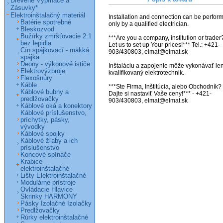
Drevené Vypínače a
Zásuvky*
Elektroinštalačný materiál
Installation and connection can be perform
Batérie spotrebné
only by a qualified electrician.

Bleskozvod
Bužírky zmršťovacie 2:1
***Are you a company, institution or trader?
bez lepidla
Let us to set up Your prices!*** Tel.: +421-
Cín spájkovací - mäkká
903/430803, elmat@elmat.sk 

spájka
Deony - výkonové ističe
Inštaláciu a zapojenie môže vykonávať len
Elektrovýzbroje
kvalifikovaný elektrotechnik. 

Flexošnúry
Káble
***Ste Firma, Inštitúcia, alebo Obchodník? 
Káblové bubny a
Dajte si nastaviť Vaše ceny!*** - +421-
predlžovačky
903/430803, elmat@elmat.sk

Káblové oká a konektory
Káblové príslušenstvo,
príchytky, pásky,
vývodky
Káblové spojky
Káblové žľaby a ich
príslušenstvo
Koncové spínače
Krabice
elektroinštalačné
Lišty Elektroinštalačné
Modulárne prístroje
Ovládacie Hlavice
Skrinky HARMONY
Pásky Izolačné Izolačky
Predlžovačky
Rúrky elektroinštalačné