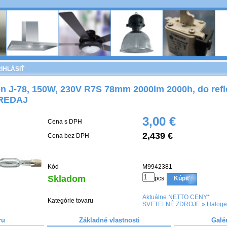
IHLÁSIŤ
n J-78, 150W, 230V R7S 78mm 2000lm 2000h, do refl
PREDAJ
3,00 €
Cena s DPH
2,439 €
Cena bez DPH
Kód
M9942381
Skladom
pcs
Kúpiť
Aktuálne NETTO CENY*
Kategórie tovaru
SVETELNÉ ZDROJE
»
Haloge
ru
Základné vlastnosti
Galé