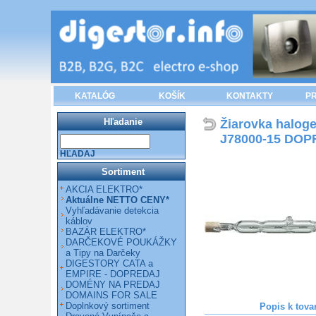
KATALÓG
KOŠÍK
KONTAKTY
PR
Hľadanie
Žiarovka haloge
J78000-15 DO
HĽADAJ
Sortiment
AKCIA ELEKTRO*
Aktuálne NETTO CENY*
Vyhľadávanie detekcia
káblov
BAZÁR ELEKTRO*
DARČEKOVÉ POUKÁŽKY
a Tipy na Darčeky
DIGESTORY CATA a
EMPIRE - DOPREDAJ
DOMÉNY NA PREDAJ
DOMAINS FOR SALE
Doplnkový sortiment
Popis k tova