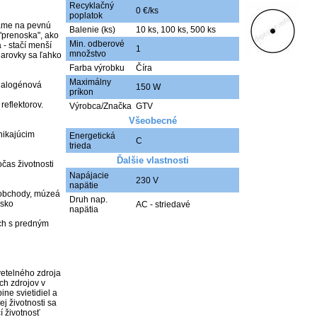
Recyklačný
0 €/ks
poplatok
ame na pevnú 
Balenie (ks)
10 ks
,
100 ks
,
500 ks
"prenoska", ako 
Min. odberové
- stačí menší 
1
množstvo
arovky sa ľahko 
Farba výrobku
Číra
Maximálny
halogénová 
150 W
príkon
eflektorov.

Výrobca/Značka
GTV
Všeobecné
ikajúcim 
Energetická
C
trieda
Ďalšie vlastnosti
as životnosti

Napájacie
230 V
napätie
 obchody, múzeá

Druh nap.
sko 
AC - striedavé
napätia
ch s predným 
etelného zdroja 
ch zdrojov v 
ne svietidiel a 
 životnosti sa 
 životnosť 