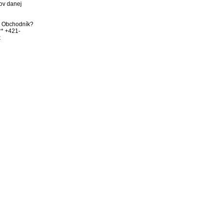
ov danej 
bo Obchodník? 
** +421-

