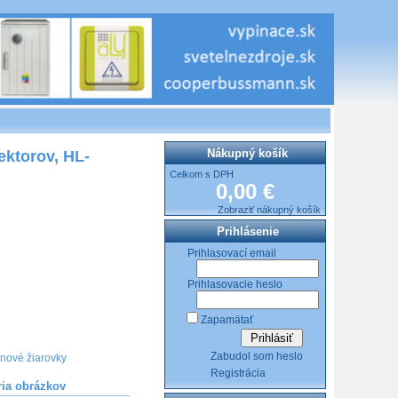
Nákupný košík
ektorov, HL-
Celkom s DPH
0,00 €
Zobraziť nákupný košík
Prihlásenie
Prihlasovací email
Prihlasovacie heslo
Zapamätať
Zabudol som heslo
nové žiarovky
Registrácia
ria obrázkov