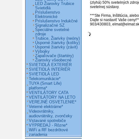
(zlyhá) 50% svetelných zdroj
LED Žiarovky Trubice
svetelnej sústavy.

Svietidlá
Príslušenstvo
***Ste Firma, Inštitúcia, ale
Elektronické
Dajte si nastaviť Vaše ceny!*
Príslušenstvo Indukčné
903/430803, elmat@elmat.sk
Signalizačné SZ
Špeciálne svetelné
zdroje
Trubice, Žiarivky (neóny)
Úsporné žiarivky (kolíky)
Úsporné žiarivky (závit)
Výbojky
Zapaľovače (štartéry)
Žiarovky všeobecné
SVIETIDLÁ EXTERIÉR
SVIETIDLÁ INTERIÉR
SVIETIDLÁ LED
Telekomunikácie*
TUYA (Smart Life)
platforma*
VENTILÁTORY CATA
VENTILÁTORY NA LETO
VEREJNÉ OSVETLENIE*
Veterné elektrárne*
Videovrátniky,
audiovrátniky, zvončeky
Vstavané spotrebiče
VÝPREDAJ - Rôzne*
WiFi a RF bezdrôtové
zariadenia