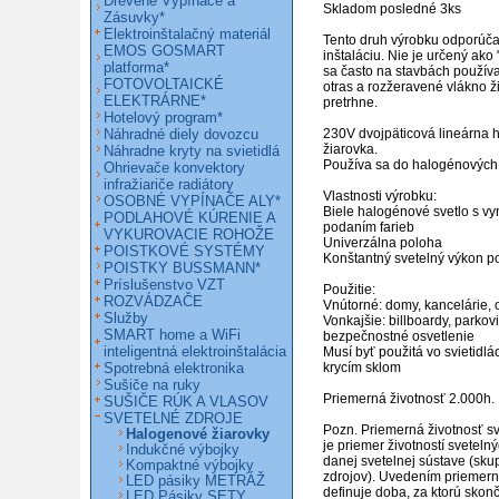
Drevené Vypínače a
Skladom posledné 3ks

Zásuvky*
Elektroinštalačný materiál
Tento druh výrobku odporúč
EMOS GOSMART
inštaláciu. Nie je určený ako 
platforma*
sa často na stavbách používa 
FOTOVOLTAICKÉ
otras a rozžeravené vlákno ži
ELEKTRÁRNE*
pretrhne.

Hotelový program*
Náhradné diely dovozcu
230V dvojpäticová lineárna 
žiarovka.

Náhradne kryty na svietidlá
Používa sa do halogénových r
Ohrievače konvektory
infražiariče radiátory
Vlastnosti výrobku:

OSOBNÉ VYPÍNAČE ALY*
Biele halogénové svetlo s vyn
PODLAHOVÉ KÚRENIE A
podaním farieb

VYKUROVACIE ROHOŽE
Univerzálna poloha

POISTKOVÉ SYSTÉMY
Konštantný svetelný výkon poč
POISTKY BUSSMANN*
Príslušenstvo VZT
Použitie:

ROZVÁDZAČE
Vnútorné: domy, kancelárie,
Služby
Vonkajšie: billboardy, parkovi
SMART home a WiFi
bezpečnostné osvetlenie

inteligentná elektroinštalácia
Musí byť použitá vo svietidlá
Spotrebná elektronika
krycím sklom

Sušiče na ruky
Priemerná životnosť 2.000h.

SUŠIČE RÚK A VLASOV
SVETELNÉ ZDROJE
Pozn. Priemerná životnosť sv
Halogenové žiarovky
je priemer životností svetelný
Indukčné výbojky
danej svetelnej sústave (skupi
Kompaktné výbojky
zdrojov). Uvedením priemernej
LED pásiky METRÁŽ
definuje doba, za ktorú skončí
LED Pásiky SETY