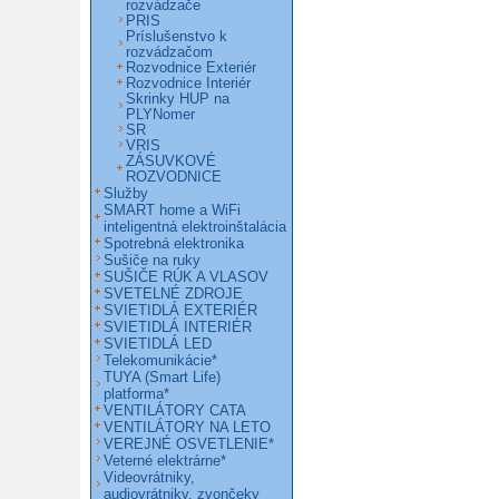
rozvádzače
PRIS
Príslušenstvo k
rozvádzačom
Rozvodnice Exteriér
Rozvodnice Interiér
Skrinky HUP na
PLYNomer
SR
VRIS
ZÁSUVKOVÉ
ROZVODNICE
Služby
SMART home a WiFi
inteligentná elektroinštalácia
Spotrebná elektronika
Sušiče na ruky
SUŠIČE RÚK A VLASOV
SVETELNÉ ZDROJE
SVIETIDLÁ EXTERIÉR
SVIETIDLÁ INTERIÉR
SVIETIDLÁ LED
Telekomunikácie*
TUYA (Smart Life)
platforma*
VENTILÁTORY CATA
VENTILÁTORY NA LETO
VEREJNÉ OSVETLENIE*
Veterné elektrárne*
Videovrátniky,
audiovrátniky, zvončeky