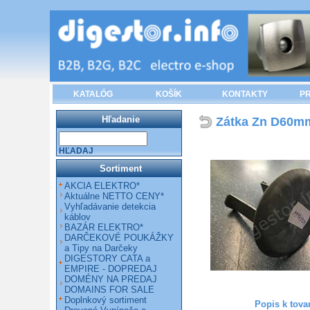
KATALÓG
KOŠÍK
KONTAKTY
PR
Hľadanie
Zátka Zn D60mm
HĽADAJ
Sortiment
AKCIA ELEKTRO*
Aktuálne NETTO CENY*
Vyhľadávanie detekcia
káblov
BAZÁR ELEKTRO*
DARČEKOVÉ POUKÁŽKY
a Tipy na Darčeky
DIGESTORY CATA a
EMPIRE - DOPREDAJ
DOMÉNY NA PREDAJ
DOMAINS FOR SALE
Doplnkový sortiment
Popis k tova