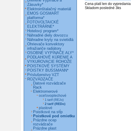
Drevené Vypínače a
Cena platí len do vypredania 
Zásuvky*
Skladom posledné 3ks
Elektroinštalačný materiál
EMOS GOSMART
platforma*
FOTOVOLTAICKÉ
ELEKTRÁRNE*
Hotelový program*
Náhradné diely dovozcu
Náhradne kryty na svietidlá
Ohrievače konvektory
infražiariče radiátory
OSOBNÉ VYPÍNAČE ALY*
PODLAHOVÉ KÚRENIE A
VYKUROVACIE ROHOŽE
POISTKOVÉ SYSTÉMY
POISTKY BUSSMANN*
Príslušenstvo VZT
ROZVÁDZAČE
Datové rozvádzače
Rack
Elektromerové
oceľovoplechové
1 tarif (REJo)
2 tarif (REDo)
plastové
Poistkové na stĺp
Poistkové pod omietku
Prázdne ocep
rozvádzače
Prázdne plast