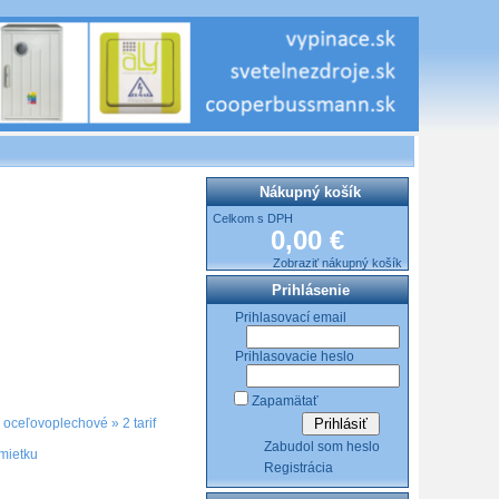
Nákupný košík
Celkom s DPH
0,00 €
Zobraziť nákupný košík
Prihlásenie
Prihlasovací email
Prihlasovacie heslo
Zapamätať
»
oceľovoplechové
»
2 tarif
Zabudol som heslo
mietku
Registrácia