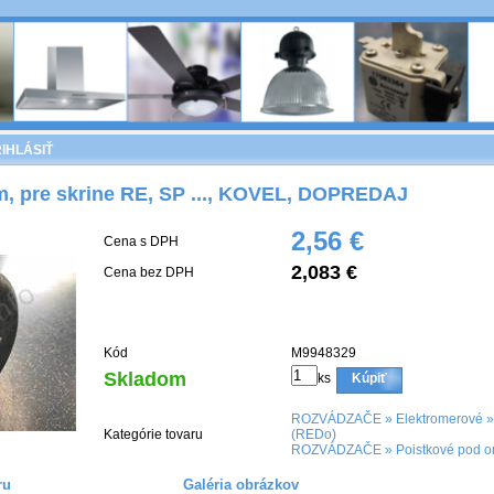
IHLÁSIŤ
, pre skrine RE, SP ..., KOVEL, DOPREDAJ
2,56 €
Cena s DPH
2,083 €
Cena bez DPH
Kód
M9948329
Skladom
ks
Kúpiť
ROZVÁDZAČE
»
Elektromerové
Kategórie tovaru
(REDo)
ROZVÁDZAČE
»
Poistkové pod o
ru
Galéria obrázkov