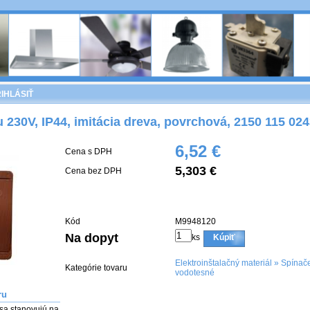
IHLÁSIŤ
230V, IP44, imitácia dreva, povrchová, 2150 115 02
6,52 €
Cena s DPH
5,303 €
Cena bez DPH
Kód
M9948120
Na dopyt
ks
Kúpiť
Elektroinštalačný materiál
»
Spínače
Kategórie tovaru
vodotesné
ru
sa stanovujú na 