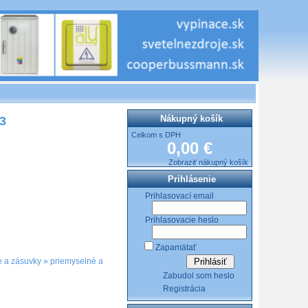
Nákupný košík
43
Celkom s DPH
0,00 €
Zobraziť nákupný košík
Prihlásenie
Prihlasovací email
Prihlasovacie heslo
Zapamätať
 a zásuvky
»
priemyselné a
Zabudol som heslo
Registrácia