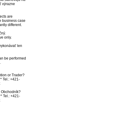
 výrazne 
ects are 
e business case 
ly different. 

ný. 

e only.

vykonávať len 
an be performed 


tion or Trader? 
* Tel.: +421-


bo Obchodník? 
* Tel.: +421-
k