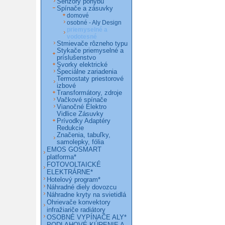
Senzory pohybu
Spínače a zásuvky
domové
osobné - Aly Design
priemyselné a
vodotesné
Stmievače rôzneho typu
Stykače priemyselné a
príslušenstvo
Svorky elektrické
Špeciálne zariadenia
Termostaty priestorové
izbové
Transformátory, zdroje
Vačkové spínače
Vianočné Elektro
Vidlice Zásuvky
Prívodky Adaptéry
Redukcie
Značenia, tabuľky,
samolepky, fólia
EMOS GOSMART
platforma*
FOTOVOLTAICKÉ
ELEKTRÁRNE*
Hotelový program*
Náhradné diely dovozcu
Náhradne kryty na svietidlá
Ohrievače konvektory
infražiariče radiátory
OSOBNÉ VYPÍNAČE ALY*
PODLAHOVÉ KÚRENIE A