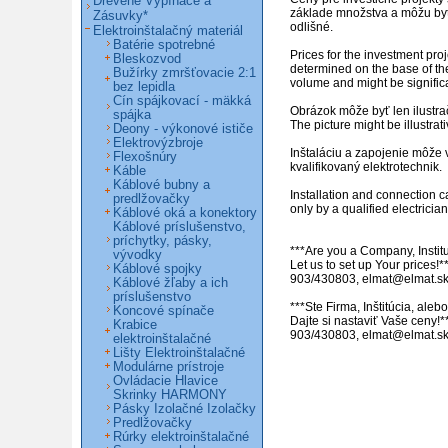
Drevené Vypínače a
základe množstva a môžu byť
Zásuvky*
odlišné. 

Elektroinštalačný materiál
Batérie spotrebné
Prices for the investment proj
Bleskozvod
determined on the base of th
Bužírky zmršťovacie 2:1
volume and might be significant
bez lepidla
Cín spájkovací - mäkká
Obrázok môže byť len ilustrač
spájka
The picture might be illustrativ
Deony - výkonové ističe
Elektrovýzbroje
Inštaláciu a zapojenie môže 
Flexošnúry
kvalifikovaný elektrotechnik.

Káble
Káblové bubny a
Installation and connection c
predlžovačky
only by a qualified electrician.
Káblové oká a konektory
Káblové príslušenstvo,
príchytky, pásky,
***Are you a Company, Institu
vývodky
Let us to set up Your prices!**
Káblové spojky
903/430803, elmat@elmat.sk
Káblové žľaby a ich
príslušenstvo
***Ste Firma, Inštitúcia, ale
Koncové spínače
Dajte si nastaviť Vaše ceny!**
Krabice
903/430803, elmat@elmat.s
elektroinštalačné
Lišty Elektroinštalačné
Modulárne prístroje
Ovládacie Hlavice
Skrinky HARMONY
Pásky Izolačné Izolačky
Predlžovačky
Rúrky elektroinštalačné