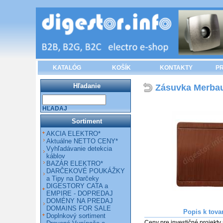
KATALÓG
KOŠÍK
KONTAKTY
PR
Hľadanie
Zásuvka Merbau 
HĽADAJ
Sortiment
AKCIA ELEKTRO*
Aktuálne NETTO CENY*
Vyhľadávanie detekcia
káblov
BAZÁR ELEKTRO*
DARČEKOVÉ POUKÁŽKY
a Tipy na Darčeky
DIGESTORY CATA a
EMPIRE - DOPREDAJ
DOMÉNY NA PREDAJ
DOMAINS FOR SALE
Popis k tova
Doplnkový sortiment
Ceny pre investičné projekty 