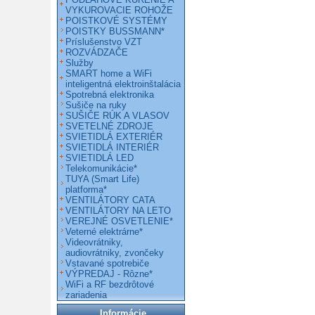
VYKUROVACIE ROHOŽE
POISTKOVÉ SYSTÉMY
POISTKY BUSSMANN*
Príslušenstvo VZT
ROZVÁDZAČE
Služby
SMART home a WiFi
inteligentná elektroinštalácia
Spotrebná elektronika
Sušiče na ruky
SUŠIČE RÚK A VLASOV
SVETELNÉ ZDROJE
SVIETIDLÁ EXTERIÉR
SVIETIDLÁ INTERIÉR
SVIETIDLÁ LED
Telekomunikácie*
TUYA (Smart Life)
platforma*
VENTILÁTORY CATA
VENTILÁTORY NA LETO
VEREJNÉ OSVETLENIE*
Veterné elektrárne*
Videovrátniky,
audiovrátniky, zvončeky
Vstavané spotrebiče
VÝPREDAJ - Rôzne*
WiFi a RF bezdrôtové
zariadenia
Informácie