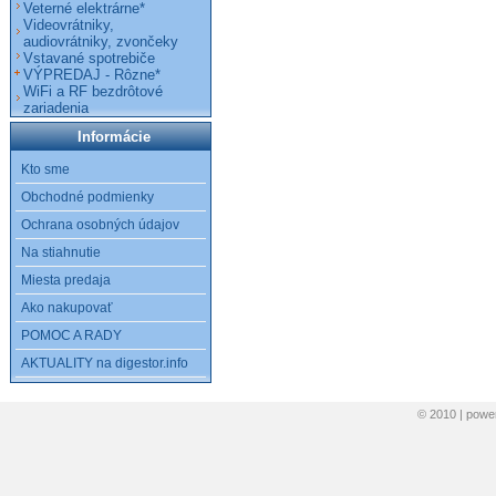
Veterné elektrárne*
Videovrátniky,
audiovrátniky, zvončeky
Vstavané spotrebiče
VÝPREDAJ - Rôzne*
WiFi a RF bezdrôtové
zariadenia
Informácie
Kto sme
Obchodné podmienky
Ochrana osobných údajov
Na stiahnutie
Miesta predaja
Ako nakupovať
POMOC A RADY
AKTUALITY na digestor.info
© 2010 | pow