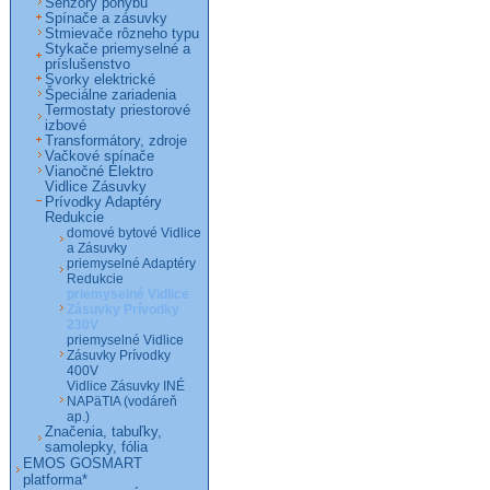
Senzory pohybu
Spínače a zásuvky
Stmievače rôzneho typu
Stykače priemyselné a
príslušenstvo
Svorky elektrické
Špeciálne zariadenia
Termostaty priestorové
izbové
Transformátory, zdroje
Vačkové spínače
Vianočné Elektro
Vidlice Zásuvky
Prívodky Adaptéry
Redukcie
domové bytové Vidlice
a Zásuvky
priemyselné Adaptéry
Redukcie
priemyselné Vidlice
Zásuvky Prívodky
230V
priemyselné Vidlice
Zásuvky Prívodky
400V
Vidlice Zásuvky INÉ
NAPäTIA (vodáreň
ap.)
Značenia, tabuľky,
samolepky, fólia
EMOS GOSMART
platforma*