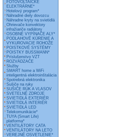
FOTOVOLTAICKÉ
ELEKTRÁRNE*
Hotelový program*
Náhradné diely dovozcu
Náhradne kryty na svietidlá
Ohrievače konvektory
infražiariče radiátory
OSOBNÉ VYPÍNAČE ALY*
PODLAHOVÉ KÚRENIE A
VYKUROVACIE ROHOŽE
POISTKOVÉ SYSTÉMY
POISTKY BUSSMANN*
Príslušenstvo VZT
ROZVÁDZAČE
Služby
SMART home a WiFi
inteligentná elektroinštalácia
Spotrebná elektronika
Sušiče na ruky
SUŠIČE RÚK A VLASOV
SVETELNÉ ZDROJE
SVIETIDLÁ EXTERIÉR
SVIETIDLÁ INTERIÉR
SVIETIDLÁ LED
Telekomunikácie*
TUYA (Smart Life)
platforma*
VENTILÁTORY CATA
VENTILÁTORY NA LETO
VEREJNÉ OSVETLENIE*