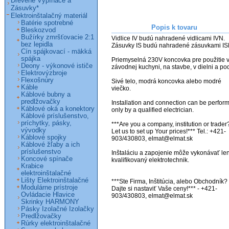
Drevené Vypínače a
Zásuvky*
Elektroinštalačný materiál
Batérie spotrebné
Popis k tovaru
Bleskozvod
Bužírky zmršťovacie 2:1
Vidlice IV budú nahradené vidlicami IVN.

bez lepidla
Zásuvky IS budú nahradené zásuvkami ISN
Cín spájkovací - mäkká
spájka
Priemyselná 230V koncovka pre použitie v
Deony - výkonové ističe
závodnej kuchyni, na stavbe, v dielni a pod
Elektrovýzbroje
Flexošnúry
Sivé telo, modrá koncovka alebo modré 
Káble
viečko.

Káblové bubny a
predlžovačky
Installation and connection can be perform
Káblové oká a konektory
only by a qualified electrician.

Káblové príslušenstvo,
príchytky, pásky,
***Are you a company, institution or trader?
vývodky
Let us to set up Your prices!*** Tel.: +421-
Káblové spojky
903/430803, elmat@elmat.sk 

Káblové žľaby a ich
príslušenstvo
Inštaláciu a zapojenie môže vykonávať len
Koncové spínače
kvalifikovaný elektrotechnik.

Krabice
elektroinštalačné
Lišty Elektroinštalačné
***Ste Firma, Inštitúcia, alebo Obchodník? 
Modulárne prístroje
Dajte si nastaviť Vaše ceny!*** - +421-
Ovládacie Hlavice
903/430803, elmat@elmat.sk

Skrinky HARMONY
Pásky Izolačné Izolačky
Predlžovačky
Rúrky elektroinštalačné