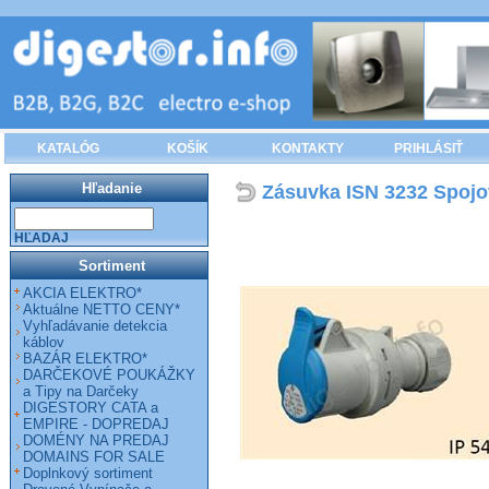
KATALÓG
KOŠÍK
KONTAKTY
PRIHLÁSIŤ
Hľadanie
Zásuvka ISN 3232 Spojov
HĽADAJ
Sortiment
AKCIA ELEKTRO*
Aktuálne NETTO CENY*
Vyhľadávanie detekcia
káblov
BAZÁR ELEKTRO*
DARČEKOVÉ POUKÁŽKY
a Tipy na Darčeky
DIGESTORY CATA a
EMPIRE - DOPREDAJ
DOMÉNY NA PREDAJ
DOMAINS FOR SALE
Doplnkový sortiment