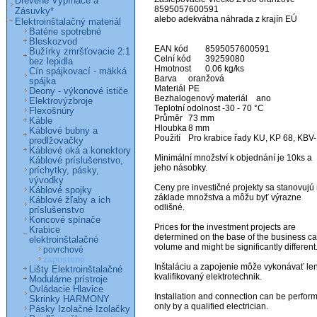
Drevené Vypínače a
8595057600591                                                                         
Zásuvky*
alebo adekvátna náhrada z krajín EÚ

Elektroinštalačný materiál
Batérie spotrebné
Bleskozvod
EAN kód	8595057600591

Bužírky zmršťovacie 2:1
Celní kód	39259080

bez lepidla
Hmotnost	0.06 kg/ks

Cín spájkovací - mäkká
Barva	oranžová

spájka
Materiál	PE

Deony - výkonové ističe
Bezhalogenový materiál	ano

Elektrovýzbroje
Teplotní odolnost	-30 - 70 °C

Flexošnúry
Průměr	73 mm

Káble
Hloubka	8 mm

Káblové bubny a
Použití	Pro krabice řady KU, KP 68, KBV-1.

predlžovačky
Káblové oká a konektory
Minimální množství k objednání je 10ks a 
Káblové príslušenstvo,
jeho násobky.

príchytky, pásky,
vývodky
Ceny pre investičné projekty sa stanovujú 
Káblové spojky
základe množstva a môžu byť výrazne 
Káblové žľaby a ich
odlišné. 

príslušenstvo
Koncové spínače
Prices for the investment projects are 
Krabice
determined on the base of the business ca
elektroinštalačné
volume and might be significantly different. 
povrchové
zapustené
Inštaláciu a zapojenie môže vykonávať len
Lišty Elektroinštalačné
kvalifikovaný elektrotechnik.

Modulárne prístroje
Ovládacie Hlavice
Installation and connection can be perform
Skrinky HARMONY
only by a qualified electrician.

Pásky Izolačné Izolačky