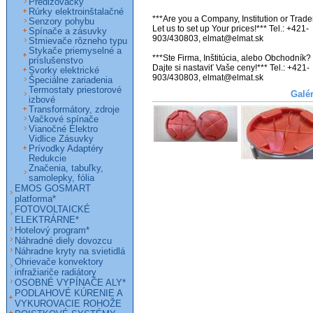
Predlžovačky
Rúrky elektroinštalačné
***Are you a Company, Institution or Trader
Senzory pohybu
Let us to set up Your prices!*** Tel.: +421-
Spínače a zásuvky
903/430803, elmat@elmat.sk

Stmievače rôzneho typu
Stykače priemyselné a
***Ste Firma, Inštitúcia, alebo Obchodník? 
príslušenstvo
Dajte si nastaviť Vaše ceny!*** Tel.: +421-
Svorky elektrické
903/430803, elmat@elmat.sk
Špeciálne zariadenia
Termostaty priestorové
Galé
izbové
Transformátory, zdroje
Vačkové spínače
Vianočné Elektro
Vidlice Zásuvky
Prívodky Adaptéry
Redukcie
Značenia, tabuľky,
samolepky, fólia
EMOS GOSMART
platforma*
FOTOVOLTAICKÉ
ELEKTRÁRNE*
Hotelový program*
Náhradné diely dovozcu
Náhradne kryty na svietidlá
Ohrievače konvektory
infražiariče radiátory
OSOBNÉ VYPÍNAČE ALY*
PODLAHOVÉ KÚRENIE A
VYKUROVACIE ROHOŽE