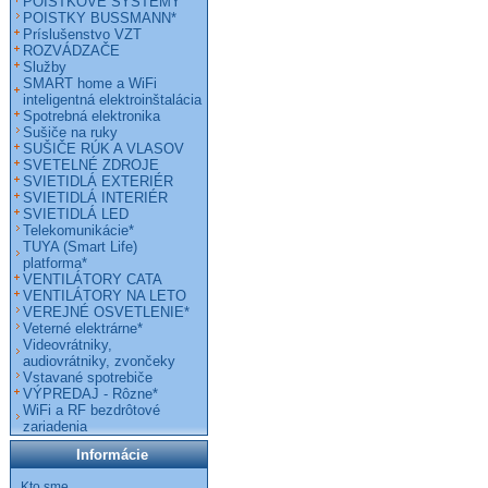
POISTKOVÉ SYSTÉMY
POISTKY BUSSMANN*
Príslušenstvo VZT
ROZVÁDZAČE
Služby
SMART home a WiFi
inteligentná elektroinštalácia
Spotrebná elektronika
Sušiče na ruky
SUŠIČE RÚK A VLASOV
SVETELNÉ ZDROJE
SVIETIDLÁ EXTERIÉR
SVIETIDLÁ INTERIÉR
SVIETIDLÁ LED
Telekomunikácie*
TUYA (Smart Life)
platforma*
VENTILÁTORY CATA
VENTILÁTORY NA LETO
VEREJNÉ OSVETLENIE*
Veterné elektrárne*
Videovrátniky,
audiovrátniky, zvončeky
Vstavané spotrebiče
VÝPREDAJ - Rôzne*
WiFi a RF bezdrôtové
zariadenia
Informácie
Kto sme