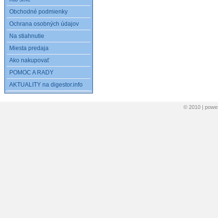
Obchodné podmienky
Ochrana osobných údajov
Na stiahnutie
Miesta predaja
Ako nakupovať
POMOC A RADY
AKTUALITY na digestor.info
© 2010 | pow