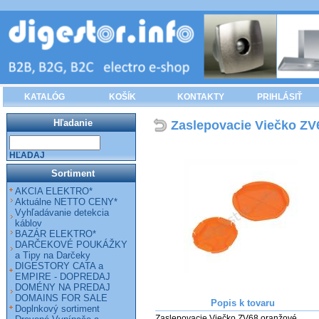
KATALÓG
KOŠÍK
KONTAKTY
PRIHLÁSIŤ
Hľadanie
Zaslepovacie Viečko ZV
HĽADAJ
Sortiment
AKCIA ELEKTRO*
Aktuálne NETTO CENY*
Vyhľadávanie detekcia
káblov
BAZÁR ELEKTRO*
DARČEKOVÉ POUKÁŽKY
a Tipy na Darčeky
DIGESTORY CATA a
EMPIRE - DOPREDAJ
DOMÉNY NA PREDAJ
DOMAINS FOR SALE
Popis k tovaru
Doplnkový sortiment
Zaslepovacie Viečko ZV68 oranžové 