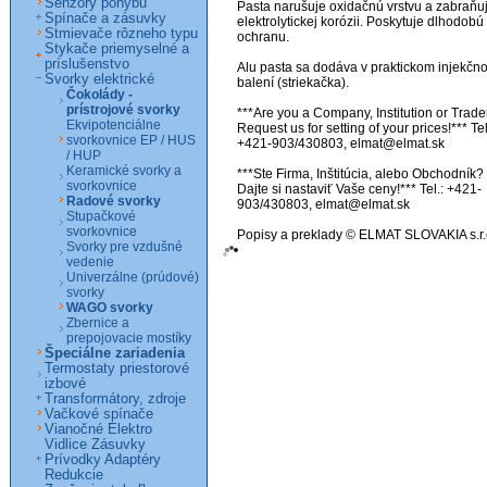
Senzory pohybu
Pasta narušuje oxidačnú vrstvu a zabraňuj
Spínače a zásuvky
elektrolytickej korózii. Poskytuje dlhodobú 
Stmievače rôzneho typu
ochranu.

Stykače priemyselné a
príslušenstvo
Alu pasta sa dodáva v praktickom injekčno
Svorky elektrické
balení (striekačka).

Čokolády -
prístrojové svorky
***Are you a Company, Institution or Trader
Ekvipotenciálne
Request us for setting of your prices!*** Tel.
svorkovnice EP / HUS
+421-903/430803, elmat@elmat.sk

/ HUP
Keramické svorky a
***Ste Firma, Inštitúcia, alebo Obchodník? 
svorkovnice
Dajte si nastaviť Vaše ceny!*** Tel.: +421-
Radové svorky
903/430803, elmat@elmat.sk

Stupačkové
svorkovnice
Popisy a preklady © ELMAT SLOVAKIA s.r.
Svorky pre vzdušné
vedenie
Univerzálne (prúdové)
svorky
WAGO svorky
Zbernice a
prepojovacie mostíky
Špeciálne zariadenia
Termostaty priestorové
izbové
Transformátory, zdroje
Vačkové spínače
Vianočné Elektro
Vidlice Zásuvky
Prívodky Adaptéry
Redukcie