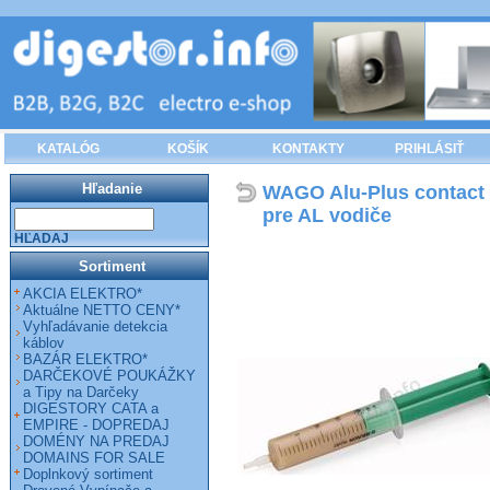
KATALÓG
KOŠÍK
KONTAKTY
PRIHLÁSIŤ
Hľadanie
WAGO Alu-Plus contact p
pre AL vodiče
HĽADAJ
Sortiment
AKCIA ELEKTRO*
Aktuálne NETTO CENY*
Vyhľadávanie detekcia
káblov
BAZÁR ELEKTRO*
DARČEKOVÉ POUKÁŽKY
a Tipy na Darčeky
DIGESTORY CATA a
EMPIRE - DOPREDAJ
DOMÉNY NA PREDAJ
DOMAINS FOR SALE
Doplnkový sortiment