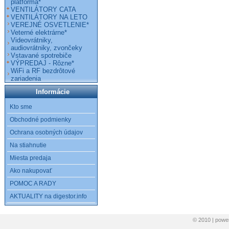
platforma*
VENTILÁTORY CATA
VENTILÁTORY NA LETO
VEREJNÉ OSVETLENIE*
Veterné elektrárne*
Videovrátniky,
audiovrátniky, zvončeky
Vstavané spotrebiče
VÝPREDAJ - Rôzne*
WiFi a RF bezdrôtové
zariadenia
Informácie
Kto sme
Obchodné podmienky
Ochrana osobných údajov
Na stiahnutie
Miesta predaja
Ako nakupovať
POMOC A RADY
AKTUALITY na digestor.info
© 2010 | pow