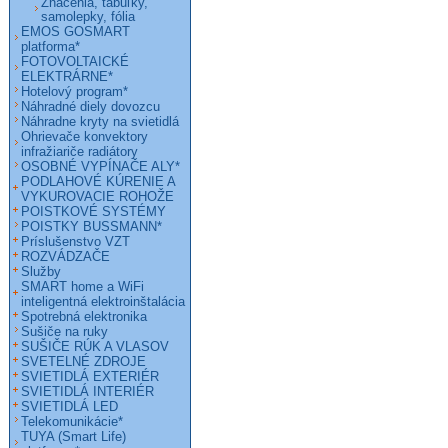
Značenia, tabuľky,
samolepky, fólia
EMOS GOSMART
platforma*
FOTOVOLTAICKÉ
ELEKTRÁRNE*
Hotelový program*
Náhradné diely dovozcu
Náhradne kryty na svietidlá
Ohrievače konvektory
infražiariče radiátory
OSOBNÉ VYPÍNAČE ALY*
PODLAHOVÉ KÚRENIE A
VYKUROVACIE ROHOŽE
POISTKOVÉ SYSTÉMY
POISTKY BUSSMANN*
Príslušenstvo VZT
ROZVÁDZAČE
Služby
SMART home a WiFi
inteligentná elektroinštalácia
Spotrebná elektronika
Sušiče na ruky
SUŠIČE RÚK A VLASOV
SVETELNÉ ZDROJE
SVIETIDLÁ EXTERIÉR
SVIETIDLÁ INTERIÉR
SVIETIDLÁ LED
Telekomunikácie*
TUYA (Smart Life)