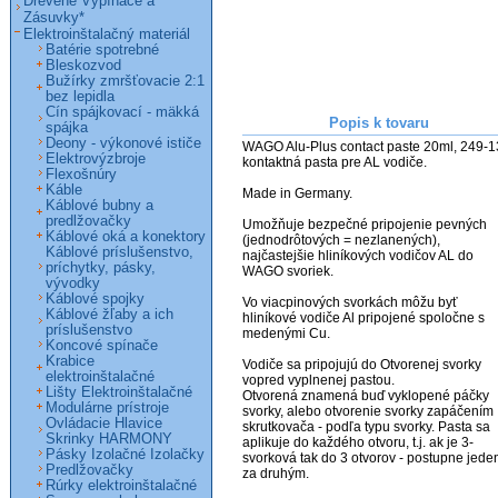
Drevené Vypínače a
Zásuvky*
Elektroinštalačný materiál
Batérie spotrebné
Bleskozvod
Bužírky zmršťovacie 2:1
bez lepidla
Cín spájkovací - mäkká
Popis k tovaru
spájka
Deony - výkonové ističe
WAGO Alu-Plus contact paste 20ml, 249-13
Elektrovýzbroje
kontaktná pasta pre AL vodiče.

Flexošnúry
Káble
Made in Germany.                                        

Káblové bubny a
predlžovačky
Umožňuje bezpečné pripojenie pevných 
Káblové oká a konektory
(jednodrôtových = nezlanených), 
Káblové príslušenstvo,
najčastejšie hliníkových vodičov AL do 
príchytky, pásky,
WAGO svoriek. 

vývodky
Káblové spojky
Vo viacpinových svorkách môžu byť 
Káblové žľaby a ich
hliníkové vodiče Al pripojené spoločne s 
príslušenstvo
medenými Cu.

Koncové spínače
Krabice
Vodiče sa pripojujú do Otvorenej svorky 
elektroinštalačné
vopred vyplnenej pastou.

Lišty Elektroinštalačné
Otvorená znamená buď vyklopené páčky 
Modulárne prístroje
svorky, alebo otvorenie svorky zapáčením 
Ovládacie Hlavice
skrutkovača - podľa typu svorky. Pasta sa 
Skrinky HARMONY
aplikuje do každého otvoru, t.j. ak je 3-
Pásky Izolačné Izolačky
svorková tak do 3 otvorov - postupne jeden
Predlžovačky
za druhým.

Rúrky elektroinštalačné