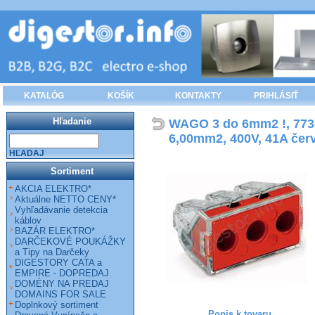
KATALÓG
KOŠÍK
KONTAKTY
PRIHLÁSIŤ
Hľadanie
WAGO 3 do 6mm2 !, 773-1
6,00mm2, 400V, 41A čer
HĽADAJ
Sortiment
AKCIA ELEKTRO*
Aktuálne NETTO CENY*
Vyhľadávanie detekcia
káblov
BAZÁR ELEKTRO*
DARČEKOVÉ POUKÁŽKY
a Tipy na Darčeky
DIGESTORY CATA a
EMPIRE - DOPREDAJ
DOMÉNY NA PREDAJ
DOMAINS FOR SALE
Doplnkový sortiment
Popis k tovaru