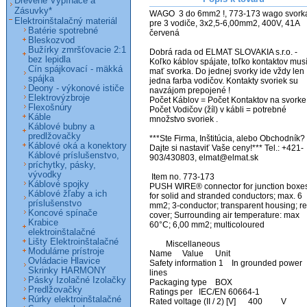
Drevené Vypínače a
Zásuvky*
WAGO  3 do 6mm2 !, 773-173 wago svorka
Elektroinštalačný materiál
pre 3 vodiče, 3x2,5-6,00mm2, 400V, 41A 
Batérie spotrebné
červená

Bleskozvod
Bužírky zmršťovacie 2:1
Dobrá rada od ELMAT SLOVAKIA s.r.o. - 
bez lepidla
Koľko káblov spájate, toľko kontaktov musí
Cín spájkovací - mäkká
mať svorka. Do jednej svorky ide vždy len 
spájka
jedna farba vodičov. Kontakty svoriek su 
Deony - výkonové ističe
navzájom prepojené !

Elektrovýzbroje
Počet Káblov = Počet Kontaktov na svorke,
Flexošnúry
Počet Vodičov (žíl) v kábli = potrebné 
Káble
množstvo svoriek .

Káblové bubny a
predlžovačky
***Ste Firma, Inštitúcia, alebo Obchodník? 
Káblové oká a konektory
Dajte si nastaviť Vaše ceny!*** Tel.: +421-
Káblové príslušenstvo,
903/430803, elmat@elmat.sk 

príchytky, pásky,
vývodky
 Item no. 773-173

Káblové spojky
PUSH WIRE® connector for junction boxes
Káblové žľaby a ich
for solid and stranded conductors; max. 6 
príslušenstvo
mm2; 3-conductor; transparent housing; re
Koncové spínače
cover; Surrounding air temperature: max 
Krabice
60°C; 6,00 mm2; multicoloured

elektroinštalačné
Lišty Elektroinštalačné
	Miscellaneous

Modulárne prístroje
Name 	Value 	Unit

Ovládacie Hlavice
Safety information 1  	In grounded power 
Skrinky HARMONY
lines  	 

Pásky Izolačné Izolačky
Packaging type  	BOX  	 

Predlžovačky
Ratings per  	IEC/EN 60664-1  	 

Rúrky elektroinštalačné
Rated voltage (II / 2) [V]  	400  	V 
