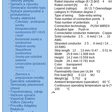
Senzory pohybu
Rated impulse voltage (II / 2) [kV]  	4  	kV 

Spínače a zásuvky
Rated current [A]  	41  	A 

Stmievače rôzneho typu
Legend (ratings)  	(II / 2) ? Overvoltage 
Stykače priemyselné a
category II / Pollution degree 2  	 

príslušenstvo
Type of wiring  	Side-entry wiring  	 

Svorky elektrické
Total number of connection points  	3  	 

Čokolády - prístrojové
Total number of potentials  	1  	 

svorky
Connection technology  	PUSH WIRE®  	 

Ekvipotenciálne
Actuation type  	Push-in  	 

svorkovnice EP / HUS
Connectable conductor materials  	Copper  	 

/ HUP
Solid conductor  	2.5 … 6 mm2 / 14 … 10 
Keramické svorky a
AWG  	 

svorkovnice
Stranded conductor  	2.5 … 6 mm2 / 14 … 
Radové svorky
10 AWG  	 

Stupačkové
Strip length  	12 … 13 mm / 0.47 … 0.51 Inch  	 

svorkovnice
Width  	25.6 mm / 1.008 Inch  	 

Svorky pre vzdušné
Height  	14.2 mm / 0.559 Inch  	 

vedenie
Depth  	20.1 mm / 0.791 Inch  	 

Univerzálne (prúdové)
Color  	transparent  	 

svorky
Cover color  	red  	 

WAGO svorky
Flammability class per UL94  	V2  	 

Zbernice a
Fire load [MJ]  	0.113  	MJ 

prepojovacie mostíky
Weight [g]  	5.752  	g 

Špeciálne zariadenia
Ambient temperature (operation)  	60 °C  	 

Termostaty priestorové
Continuous operating temperature up to [°C] 
izbové
Transformátory, zdroje
Vačkové spínače
Vianočné Elektro
Vidlice Zásuvky
Prívodky Adaptéry
Redukcie