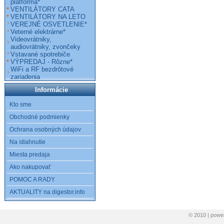
platforma*
VENTILÁTORY CATA
VENTILÁTORY NA LETO
VEREJNÉ OSVETLENIE*
Veterné elektrárne*
Videovrátniky,
audiovrátniky, zvončeky
Vstavané spotrebiče
VÝPREDAJ - Rôzne*
WiFi a RF bezdrôtové
zariadenia
Informácie
Kto sme
Obchodné podmienky
Ochrana osobných údajov
Na stiahnutie
Miesta predaja
Ako nakupovať
POMOC A RADY
AKTUALITY na digestor.info
© 2010 | pow