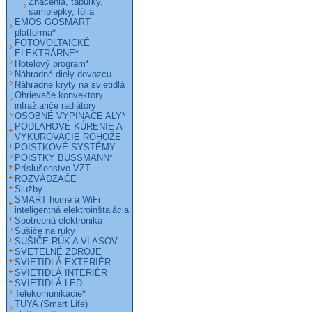
Značenia, tabuľky,
samolepky, fólia
EMOS GOSMART
platforma*
FOTOVOLTAICKÉ
ELEKTRÁRNE*
Hotelový program*
Náhradné diely dovozcu
Náhradne kryty na svietidlá
Ohrievače konvektory
infražiariče radiátory
OSOBNÉ VYPÍNAČE ALY*
PODLAHOVÉ KÚRENIE A
VYKUROVACIE ROHOŽE
POISTKOVÉ SYSTÉMY
POISTKY BUSSMANN*
Príslušenstvo VZT
ROZVÁDZAČE
Služby
SMART home a WiFi
inteligentná elektroinštalácia
Spotrebná elektronika
Sušiče na ruky
SUŠIČE RÚK A VLASOV
SVETELNÉ ZDROJE
SVIETIDLÁ EXTERIÉR
SVIETIDLÁ INTERIÉR
SVIETIDLÁ LED
Telekomunikácie*
TUYA (Smart Life)