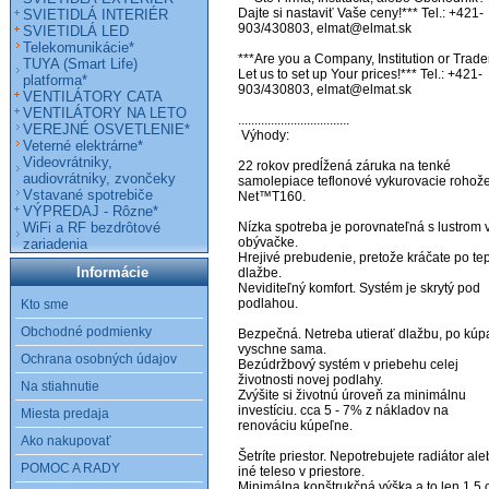
Dajte si nastaviť Vaše ceny!*** Tel.: +421-
SVIETIDLÁ INTERIÉR
903/430803, elmat@elmat.sk

SVIETIDLÁ LED
Telekomunikácie*
***Are you a Company, Institution or Trader
TUYA (Smart Life)
Let us to set up Your prices!*** Tel.: +421-
platforma*
903/430803, elmat@elmat.sk

VENTILÁTORY CATA
VENTILÁTORY NA LETO
..................................

VEREJNÉ OSVETLENIE*
 Výhody:

Veterné elektrárne*
Videovrátniky,
22 rokov predĺžená záruka na tenké 
audiovrátniky, zvončeky
samolepiace teflonové vykurovacie rohože
Vstavané spotrebiče
Net™T160.

VÝPREDAJ - Rôzne*
WiFi a RF bezdrôtové
Nízka spotreba je porovnateľná s lustrom v
obývačke.

zariadenia
Hrejivé prebudenie, pretože kráčate po tepl
Informácie
dlažbe.

Neviditeľný komfort. Systém je skrytý pod 
podlahou.

Kto sme
Obchodné podmienky
Bezpečná. Netreba utierať dlažbu, po kúpa
vyschne sama.

Ochrana osobných údajov
Bezúdržbový systém v priebehu celej 
životnosti novej podlahy.

Na stiahnutie
Zvýšite si životnú úroveň za minimálnu 
investíciu. cca 5 - 7% z nákladov na 
Miesta predaja
renováciu kúpeľne.

Ako nakupovať
Šetríte priestor. Nepotrebujete radiátor ale
POMOC A RADY
iné teleso v priestore.

Minimálna konštrukčná výška a to len 1,5 