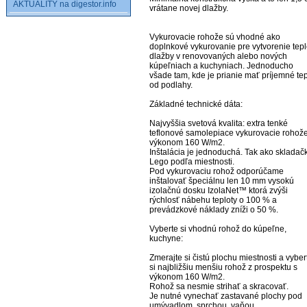
AKTUALITY na digestor.info
vrátane novej dlažby.

Vykurovacie rohože sú vhodné ako 
doplnkové vykurovanie pre vytvorenie teple
dlažby v renovovaných alebo nových 
kúpeľniach a kuchyniach. Jednoducho 
všade tam, kde je prianie mať príjemné tep
od podlahy. 

Základné technické dáta:

Najvyššia svetová kvalita: extra tenké 
teflonové samolepiace vykurovacie rohože 
výkonom 160 W/m2.

Inštalácia je jednoduchá. Tak ako skladačk
Lego podľa miestnosti.

Pod vykurovaciu rohož odporúčame 
inštalovať špeciálnu len 10 mm vysokú 
izolačnú dosku IzolaNet™ ktorá zvýši 
rýchlosť nábehu teploty o 100 % a 
prevádzkové náklady zníži o 50 %.

Vyberte si vhodnú rohož do kúpeľne, 
kuchyne:

Zmerajte si čistú plochu miestnosti a vybert
si najbližšiu menšiu rohož z prospektu s 
výkonom 160 W/m2.

Rohož sa nesmie strihať a skracovať.

Je nutné vynechať zastavané plochy pod 
umývadlom, sprchou, vaňou...
