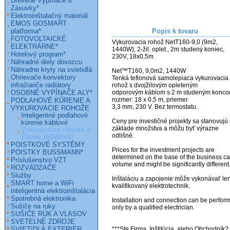
Drevené Vypínače a
Zásuvky*
Elektroinštalačný materiál
EMOS GOSMART
platforma*
Popis k tovaru
FOTOVOLTAICKÉ
Vykurovacia rohož NetT160-9,0 (9m2, 
ELEKTRÁRNE*
1440W), 2-žil. oplet., 2m studený koniec, 
Hotelový program*
230V, 18x0,5m                             

Náhradné diely dovozcu
Náhradne kryty na svietidlá
Net™T160, 9,0m2, 1440W

Ohrievače konvektory
Tenká teflonová samolepiaca vykurovacia 
infražiariče radiátory
rohož s dvojžilovým opleteným

OSOBNÉ VYPÍNAČE ALY*
odporovým káblom s 2 m studeným koncom
rozmer: 18 x 0,5 m, priemer

PODLAHOVÉ KÚRENIE A
3,3 mm, 230 V. Bez termostatu.

VYKUROVACIE ROHOŽE
Inteligentné podlahové
Ceny pre investičné projekty sa stanovujú 
kúrenie káblové
základe množstva a môžu byť výrazne 
Vykurovacie rohože 2-
odlišné. 

Žilové 160W/m2!
POISTKOVÉ SYSTÉMY
Prices for the investment projects are 
POISTKY BUSSMANN*
determined on the base of the business ca
Príslušenstvo VZT
volume and might be significantly different. 
ROZVÁDZAČE
Služby
Inštaláciu a zapojenie môže vykonávať len
SMART home a WiFi
kvalifikovaný elektrotechnik.

inteligentná elektroinštalácia
Spotrebná elektronika
Installation and connection can be perform
Sušiče na ruky
only by a qualified electrician.

SUŠIČE RÚK A VLASOV
SVETELNÉ ZDROJE
SVIETIDLÁ EXTERIÉR
***Ste Firma, Inštitúcia, alebo Obchodník? 