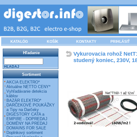
KATALÓG
KOŠÍK
KONTAKTY
PRIHLÁSIŤ
Hľadanie
Vykurovacia rohož NetT16
studený koniec, 230V, 1
HĽADAJ
Sortiment
AKCIA ELEKTRO*
Aktuálne NETTO CENY*
Vyhľadávanie detekcia
káblov
BAZÁR ELEKTRO*
DARČEKOVÉ POUKÁŽKY
a Tipy na Darčeky
DIGESTORY CATA a
EMPIRE - DOPREDAJ
DOMÉNY NA PREDAJ
DOMAINS FOR SALE
Doplnkový sortiment