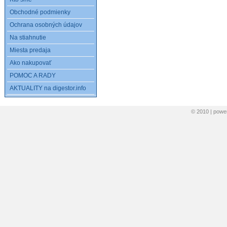
Obchodné podmienky
Ochrana osobných údajov
Na stiahnutie
Miesta predaja
Ako nakupovať
POMOC A RADY
AKTUALITY na digestor.info
© 2010 | pow