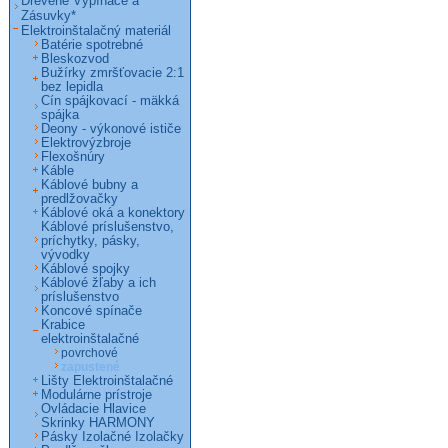
Drevené Vypínače a
Zásuvky*
Elektroinštalačný materiál
Batérie spotrebné
Bleskozvod
Bužírky zmršťovacie 2:1
bez lepidla
Cín spájkovací - mäkká
spájka
Deony - výkonové ističe
Elektrovýzbroje
Flexošnúry
Káble
Káblové bubny a
predlžovačky
Káblové oká a konektory
Káblové príslušenstvo,
príchytky, pásky,
vývodky
Káblové spojky
Káblové žľaby a ich
príslušenstvo
Koncové spínače
Krabice
elektroinštalačné
povrchové
zapustené
Lišty Elektroinštalačné
Modulárne prístroje
Ovládacie Hlavice
Skrinky HARMONY
Pásky Izolačné Izolačky