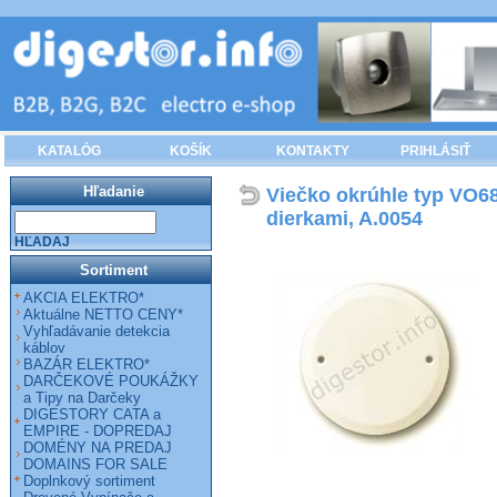
KATALÓG
KOŠÍK
KONTAKTY
PRIHLÁSIŤ
Hľadanie
Viečko okrúhle typ VO68
dierkami, A.0054
HĽADAJ
Sortiment
AKCIA ELEKTRO*
Aktuálne NETTO CENY*
Vyhľadávanie detekcia
káblov
BAZÁR ELEKTRO*
DARČEKOVÉ POUKÁŽKY
a Tipy na Darčeky
DIGESTORY CATA a
EMPIRE - DOPREDAJ
DOMÉNY NA PREDAJ
DOMAINS FOR SALE
Doplnkový sortiment