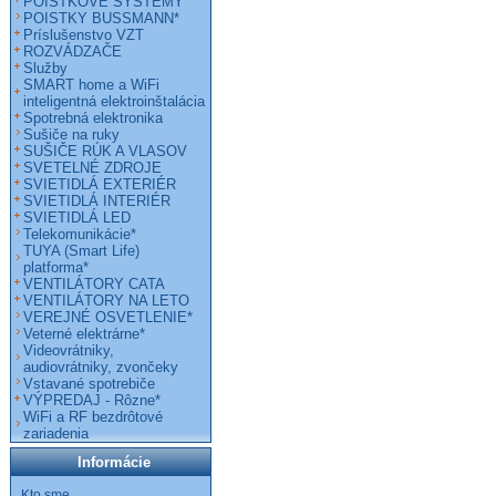
POISTKOVÉ SYSTÉMY
POISTKY BUSSMANN*
Príslušenstvo VZT
ROZVÁDZAČE
Služby
SMART home a WiFi
inteligentná elektroinštalácia
Spotrebná elektronika
Sušiče na ruky
SUŠIČE RÚK A VLASOV
SVETELNÉ ZDROJE
SVIETIDLÁ EXTERIÉR
SVIETIDLÁ INTERIÉR
SVIETIDLÁ LED
Telekomunikácie*
TUYA (Smart Life)
platforma*
VENTILÁTORY CATA
VENTILÁTORY NA LETO
VEREJNÉ OSVETLENIE*
Veterné elektrárne*
Videovrátniky,
audiovrátniky, zvončeky
Vstavané spotrebiče
VÝPREDAJ - Rôzne*
WiFi a RF bezdrôtové
zariadenia
Informácie
Kto sme