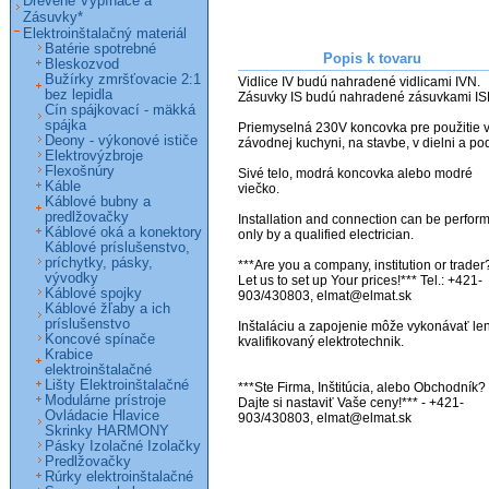
Drevené Vypínače a
Zásuvky*
Elektroinštalačný materiál
Batérie spotrebné
Popis k tovaru
Bleskozvod
Bužírky zmršťovacie 2:1
Vidlice IV budú nahradené vidlicami IVN.

bez lepidla
Zásuvky IS budú nahradené zásuvkami ISN
Cín spájkovací - mäkká
spájka
Priemyselná 230V koncovka pre použitie v
Deony - výkonové ističe
závodnej kuchyni, na stavbe, v dielni a pod
Elektrovýzbroje
Flexošnúry
Sivé telo, modrá koncovka alebo modré 
Káble
viečko.

Káblové bubny a
predlžovačky
Installation and connection can be perform
Káblové oká a konektory
only by a qualified electrician.

Káblové príslušenstvo,
príchytky, pásky,
***Are you a company, institution or trader?
vývodky
Let us to set up Your prices!*** Tel.: +421-
Káblové spojky
903/430803, elmat@elmat.sk 

Káblové žľaby a ich
príslušenstvo
Inštaláciu a zapojenie môže vykonávať len
Koncové spínače
kvalifikovaný elektrotechnik.

Krabice
elektroinštalačné
Lišty Elektroinštalačné
***Ste Firma, Inštitúcia, alebo Obchodník? 
Modulárne prístroje
Dajte si nastaviť Vaše ceny!*** - +421-
Ovládacie Hlavice
903/430803, elmat@elmat.sk

Skrinky HARMONY
Pásky Izolačné Izolačky
Predlžovačky
Rúrky elektroinštalačné