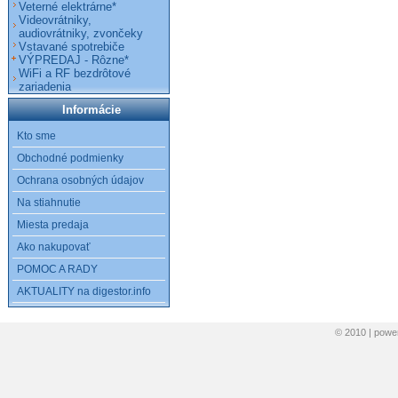
Veterné elektrárne*
Videovrátniky,
audiovrátniky, zvončeky
Vstavané spotrebiče
VÝPREDAJ - Rôzne*
WiFi a RF bezdrôtové
zariadenia
Informácie
Kto sme
Obchodné podmienky
Ochrana osobných údajov
Na stiahnutie
Miesta predaja
Ako nakupovať
POMOC A RADY
AKTUALITY na digestor.info
© 2010 | pow