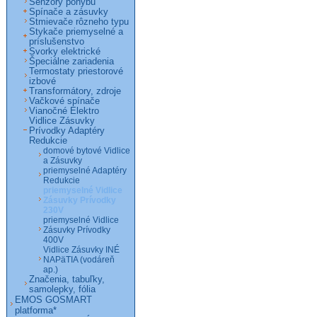
Senzory pohybu
Spínače a zásuvky
Stmievače rôzneho typu
Stykače priemyselné a
príslušenstvo
Svorky elektrické
Špeciálne zariadenia
Termostaty priestorové
izbové
Transformátory, zdroje
Vačkové spínače
Vianočné Elektro
Vidlice Zásuvky
Prívodky Adaptéry
Redukcie
domové bytové Vidlice
a Zásuvky
priemyselné Adaptéry
Redukcie
priemyselné Vidlice
Zásuvky Prívodky
230V
priemyselné Vidlice
Zásuvky Prívodky
400V
Vidlice Zásuvky INÉ
NAPäTIA (vodáreň
ap.)
Značenia, tabuľky,
samolepky, fólia
EMOS GOSMART
platforma*