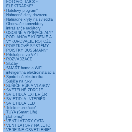
FOTOVOLTAICKÉ
ELEKTRÁRNE*
Hotelový program*
Náhradné diely dovozcu
Náhradne kryty na svietidlá
Ohrievače konvektory
infražiariče radiátory
OSOBNÉ VYPÍNAČE ALY*
PODLAHOVÉ KÚRENIE A
VYKUROVACIE ROHOŽE
POISTKOVÉ SYSTÉMY
POISTKY BUSSMANN*
Príslušenstvo VZT
ROZVÁDZAČE
Služby
SMART home a WiFi
inteligentná elektroinštalácia
Spotrebná elektronika
Sušiče na ruky
SUŠIČE RÚK A VLASOV
SVETELNÉ ZDROJE
SVIETIDLÁ EXTERIÉR
SVIETIDLÁ INTERIÉR
SVIETIDLÁ LED
Telekomunikácie*
TUYA (Smart Life)
platforma*
VENTILÁTORY CATA
VENTILÁTORY NA LETO
VEREJNÉ OSVETLENIE*