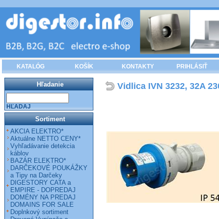
KATALÓG
KOŠÍK
KONTAKTY
PRIHLÁSIŤ
Hľadanie
Vidlica IVN 3232, 32A 23
HĽADAJ
Sortiment
AKCIA ELEKTRO*
Aktuálne NETTO CENY*
Vyhľadávanie detekcia
káblov
BAZÁR ELEKTRO*
DARČEKOVÉ POUKÁŽKY
a Tipy na Darčeky
DIGESTORY CATA a
EMPIRE - DOPREDAJ
DOMÉNY NA PREDAJ
DOMAINS FOR SALE
Doplnkový sortiment