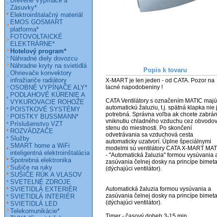
Drevené Vypínače a
Zásuvky*
Elektroinštalačný materiál
EMOS GOSMART
platforma*
FOTOVOLTAICKÉ
ELEKTRÁRNE*
Hotelový program*
Náhradné diely dovozcu
Náhradne kryty na svietidlá
Popis k tovaru
Ohrievače konvektory
infražiariče radiátory
X-MART je len jeden - od CATA. Pozor na 
OSOBNÉ VYPÍNAČE ALY*
lacné napodobeniny !

PODLAHOVÉ KÚRENIE A
CATA Ventilátory s označením MATIC majú 
VYKUROVACIE ROHOŽE
automatickú žaluziu, t.j. spätná klapka nie j
POISTKOVÉ SYSTÉMY
potrebná. Správna voľba ak chcete zabráni
POISTKY BUSSMANN*
vniknutiu chladného vzduchu cez obvodov
Príslušenstvo VZT
stenu do miestnosti. Po skončení 
ROZVÁDZAČE
odvetrávania sa vzduchová cesta 
Služby
automaticky uzatvorí. Úplne špeciálnymi 
SMART home a WiFi
modelmi sú ventilátory CATA X-MART MAT
inteligentná elektroinštalácia
- "Automatická žaluzia" formou vysúvania a
Spotrebná elektronika
zasúvania čelnej dosky na princípe bimeta
Sušiče na ruky
(dýchajúci ventilátor). 

SUŠIČE RÚK A VLASOV
SVETELNÉ ZDROJE
SVIETIDLÁ EXTERIÉR
Automatická žaluzia formou vysúvania a 
zasúvania čelnej dosky na princípe bimeta
SVIETIDLÁ INTERIÉR
(dýchajúci ventilátor).

SVIETIDLÁ LED
Telekomunikácie*
Timer - časový dobeh 3-15 min.
