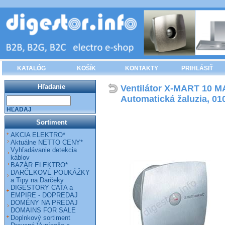
KATALÓG
KOŠÍK
KONTAKTY
PRIHLÁSIŤ
Hľadanie
Ventilátor X-MART 10 M
Automatická žaluzia, 01
HĽADAJ
Sortiment
AKCIA ELEKTRO*
Aktuálne NETTO CENY*
Vyhľadávanie detekcia
káblov
BAZÁR ELEKTRO*
DARČEKOVÉ POUKÁŽKY
a Tipy na Darčeky
DIGESTORY CATA a
EMPIRE - DOPREDAJ
DOMÉNY NA PREDAJ
DOMAINS FOR SALE
Doplnkový sortiment