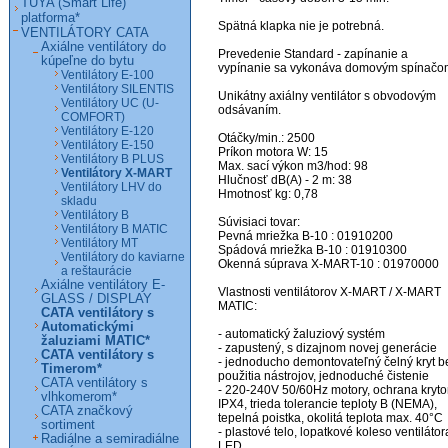
TUYA (Smart Life)
platforma*
Spätná klapka nie je potrebná.

VENTILÁTORY CATA
Axiálne ventilátory do
Prevedenie Standard - zapínanie a 
kúpeľne do bytu
vypínanie sa vykonáva domovým spínačom
Ventilátory E-100
Ventilátory SILENTIS
Unikátny axiálny ventilátor s obvodovým 
Ventilátory UC (U-
odsávaním.

COMFORT)
Ventilátory E-120
Otáčky/min.: 2500

Ventilátory E-150
Príkon motora W: 15

Ventilátory B PLUS
Max. sací výkon m3/hod: 98

Ventilátory X-MART
Hlučnosť dB(A) - 2 m: 38

Ventilátory LHV do
Hmotnosť kg: 0,78

skladu
Ventilátory B
Súvisiaci tovar:

Ventilátory B MATIC
Pevná mriežka B-10 : 01910200

Ventilátory MT
Spádová mriežka B-10 : 01910300

Ventilátory do kaviarne
Okenná súprava X-MART-10 : 01970000

a reštaurácie
Axiálne ventilátory E-
Vlastnosti ventilátorov X-MART / X-MART 
GLASS / DISPLAY
MATIC:

CATA ventilátory s
Automatickými
- automatický žaluziový systém

žaluziami MATIC*
- zapustený, s dizajnom novej generácie

CATA ventilátory s
- jednoducho demontovateľný čelný kryt be
Timerom*
použitia nástrojov, jednoduché čistenie

CATA ventilátory s
- 220-240V 50/60Hz motory, ochrana kryto
vlhkomerom*
IPX4, trieda tolerancie teploty B (NEMA), 
CATA značkový
tepelná poistka, okolitá teplota max. 40°C

sortiment
- plastové telo, lopatkové koleso ventilátora
Radiálne a semiradiálne
LED
