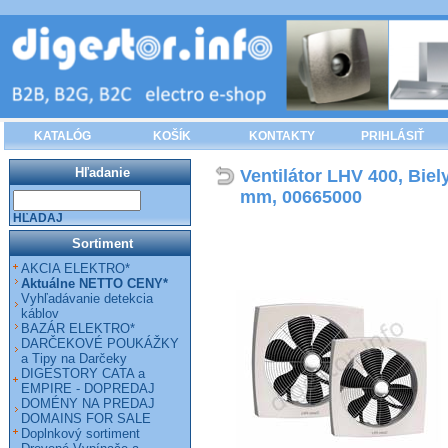
KATALÓG
KOŠÍK
KONTAKTY
PRIHLÁSIŤ
Hľadanie
Ventilátor LHV 400, Biel
mm, 00665000
HĽADAJ
Sortiment
AKCIA ELEKTRO*
Aktuálne NETTO CENY*
Vyhľadávanie detekcia
káblov
BAZÁR ELEKTRO*
DARČEKOVÉ POUKÁŽKY
a Tipy na Darčeky
DIGESTORY CATA a
EMPIRE - DOPREDAJ
DOMÉNY NA PREDAJ
DOMAINS FOR SALE
Doplnkový sortiment