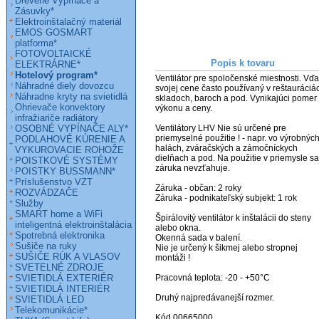
Drevené Vypínače a
Zásuvky*
Elektroinštalačný materiál
EMOS GOSMART
platforma*
FOTOVOLTAICKÉ
Popis k tovaru
ELEKTRÁRNE*
Hotelový program*
Ventilátor pre spoločenské miestnosti. Vďa
Náhradné diely dovozcu
svojej cene často používaný v reštauráciác
Náhradne kryty na svietidlá
skladoch, baroch a pod. Vynikajúci pomer 
Ohrievače konvektory
výkonu a ceny.

infražiariče radiátory
OSOBNÉ VYPÍNAČE ALY*
Ventilátory LHV Nie sú určené pre 
priemyselné použitie ! - napr. vo výrobných
PODLAHOVÉ KÚRENIE A
halách, zváračských a zámočníckych 
VYKUROVACIE ROHOŽE
dielňach a pod. Na použitie v priemysle sa 
POISTKOVÉ SYSTÉMY
záruka nevzťahuje.

POISTKY BUSSMANN*
Príslušenstvo VZT
Záruka - občan: 2 roky

ROZVÁDZAČE
Záruka - podnikateľský subjekt: 1 rok

Služby
SMART home a WiFi
Špirálovitý ventilátor k inštalácii do steny 
inteligentná elektroinštalácia
alebo okna.

Spotrebná elektronika
Okenná sada v balení.

Sušiče na ruky
Nie je určený k šikmej alebo stropnej 
SUŠIČE RÚK A VLASOV
montáži !

SVETELNÉ ZDROJE
SVIETIDLÁ EXTERIÉR
Pracovná teplota: -20 - +50°C

SVIETIDLÁ INTERIÉR
Druhý najpredávanejší rozmer.

SVIETIDLÁ LED
Telekomunikácie*
Kód 00665000
