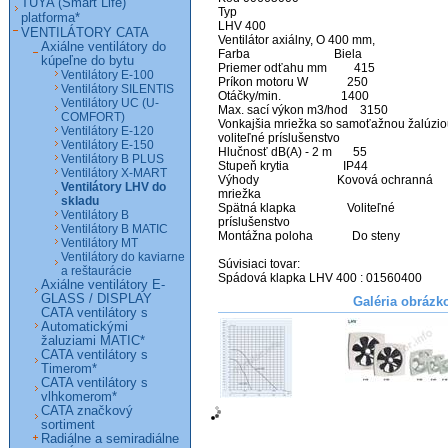
TUYA (Smart Life)
Typ 

platforma*
LHV 400

VENTILÁTORY CATA
Ventilátor axiálny, O 400 mm, 

Axiálne ventilátory do
Farba                            Biela

kúpeľne do bytu
Priemer odťahu mm         415

Ventilátory E-100
Príkon motoru W             250

Ventilátory SILENTIS
Otáčky/min.                    1400

Ventilátory UC (U-
Max. sací výkon m3/hod    3150

COMFORT)
Vonkajšia mriežka so samoťažnou žalúzio
Ventilátory E-120
voliteľné príslušenstvo

Ventilátory E-150
Hlučnosť dB(A) - 2 m       55

Ventilátory B PLUS
Stupeň krytia                  IP44

Ventilátory X-MART
Výhody                          Kovová ochranná 
Ventilátory LHV do
mriežka

skladu
Spätná klapka                 Voliteľné 
Ventilátory B
príslušenstvo

Ventilátory B MATIC
Montážna poloha             Do steny 

Ventilátory MT
Ventilátory do kaviarne
Súvisiaci tovar:

a reštaurácie
Spádová klapka LHV 400 : 01560400
Axiálne ventilátory E-
GLASS / DISPLAY
Galéria obrázk
CATA ventilátory s
Automatickými
žaluziami MATIC*
CATA ventilátory s
Timerom*
CATA ventilátory s
vlhkomerom*
CATA značkový
sortiment
Radiálne a semiradiálne