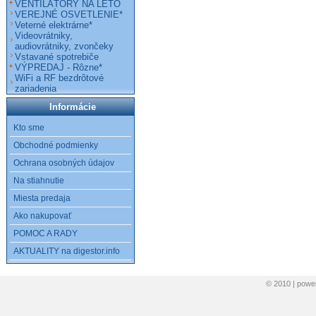
VENTILÁTORY NA LETO
VEREJNÉ OSVETLENIE*
Veterné elektrárne*
Videovrátniky,
audiovrátniky, zvončeky
Vstavané spotrebiče
VÝPREDAJ - Rôzne*
WiFi a RF bezdrôtové
zariadenia
Informácie
Kto sme
Obchodné podmienky
Ochrana osobných údajov
Na stiahnutie
Miesta predaja
Ako nakupovať
POMOC A RADY
AKTUALITY na digestor.info
© 2010 | pow