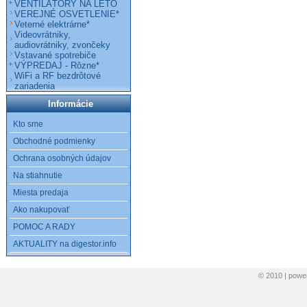
VENTILÁTORY NA LETO
VEREJNÉ OSVETLENIE*
Veterné elektrárne*
Videovrátniky,
audiovrátniky, zvončeky
Vstavané spotrebiče
VÝPREDAJ - Rôzne*
WiFi a RF bezdrôtové
zariadenia
Informácie
Kto sme
Obchodné podmienky
Ochrana osobných údajov
Na stiahnutie
Miesta predaja
Ako nakupovať
POMOC A RADY
AKTUALITY na digestor.info
© 2010 | pow