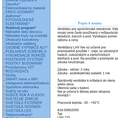
Drevené Vypínače a
Zásuvky*
Elektroinštalačný materiál
EMOS GOSMART
platforma*
FOTOVOLTAICKÉ
Popis k tovaru
ELEKTRÁRNE*
Hotelový program*
Ventilátor pre spoločenské miestnosti. Vďa
Náhradné diely dovozcu
svojej cene často používaný v reštauráciác
Náhradne kryty na svietidlá
skladoch, baroch a pod. Vynikajúci pomer 
Ohrievače konvektory
výkonu a ceny.

infražiariče radiátory
OSOBNÉ VYPÍNAČE ALY*
Ventilátory LHV Nie sú určené pre 
priemyselné použitie ! - napr. vo výrobných
PODLAHOVÉ KÚRENIE A
halách, zváračských a zámočníckych 
VYKUROVACIE ROHOŽE
dielňach a pod. Na použitie v priemysle sa 
POISTKOVÉ SYSTÉMY
záruka nevzťahuje.

POISTKY BUSSMANN*
Príslušenstvo VZT
Záruka - občan: 2 roky

ROZVÁDZAČE
Záruka - podnikateľský subjekt: 1 rok

Služby
SMART home a WiFi
Špirálovitý ventilátor k inštalácii do steny 
inteligentná elektroinštalácia
alebo okna.

Spotrebná elektronika
Okenná sada v balení.

Sušiče na ruky
Nie je určený k šikmej alebo stropnej 
SUŠIČE RÚK A VLASOV
montáži !

SVETELNÉ ZDROJE
SVIETIDLÁ EXTERIÉR
Pracovná teplota: -20 - +50°C

SVIETIDLÁ INTERIÉR
Kód 00662000

SVIETIDLÁ LED
Typ

Telekomunikácie*
LHV 225
