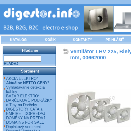
KATALÓG
KOŠÍK
KONTAKTY
PRIHLÁSIŤ
Hľadanie
Ventilátor LHV 225, Biel
mm, 00662000
HĽADAJ
Sortiment
AKCIA ELEKTRO*
Aktuálne NETTO CENY*
Vyhľadávanie detekcia
káblov
BAZÁR ELEKTRO*
DARČEKOVÉ POUKÁŽKY
a Tipy na Darčeky
DIGESTORY CATA a
EMPIRE - DOPREDAJ
DOMÉNY NA PREDAJ
DOMAINS FOR SALE
Doplnkový sortiment