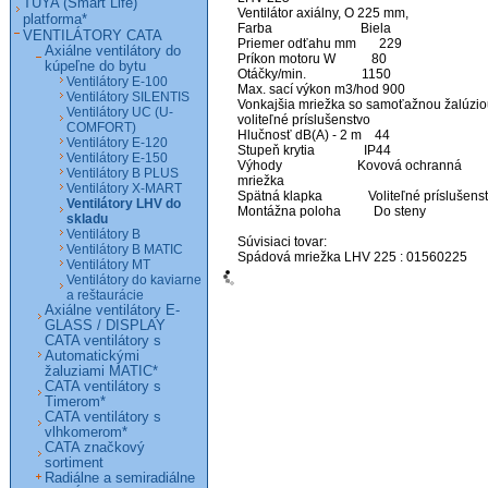
TUYA (Smart Life)
Ventilátor axiálny, O 225 mm, 

platforma*
Farba                           Biela

VENTILÁTORY CATA
Priemer odťahu mm       229

Axiálne ventilátory do
Príkon motoru W           80

kúpeľne do bytu
Otáčky/min.                 1150

Ventilátory E-100
Max. sací výkon m3/hod 900

Ventilátory SILENTIS
Vonkajšia mriežka so samoťažnou žalúzio
Ventilátory UC (U-
voliteľné príslušenstvo

COMFORT)
Hlučnosť dB(A) - 2 m    44

Ventilátory E-120
Stupeň krytia               IP44

Ventilátory E-150
Výhody                       Kovová ochranná 
Ventilátory B PLUS
mriežka

Ventilátory X-MART
Spätná klapka              Voliteľné príslušenst
Ventilátory LHV do
Montážna poloha          Do steny 

skladu
Ventilátory B
Súvisiaci tovar:

Ventilátory B MATIC
Spádová mriežka LHV 225 : 01560225
Ventilátory MT
Ventilátory do kaviarne
a reštaurácie
Axiálne ventilátory E-
GLASS / DISPLAY
CATA ventilátory s
Automatickými
žaluziami MATIC*
CATA ventilátory s
Timerom*
CATA ventilátory s
vlhkomerom*
CATA značkový
sortiment
Radiálne a semiradiálne