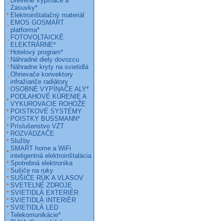
Drevené Vypínače a
Zásuvky*
Elektroinštalačný materiál
EMOS GOSMART
platforma*
FOTOVOLTAICKÉ
ELEKTRÁRNE*
Hotelový program*
Náhradné diely dovozcu
Náhradne kryty na svietidlá
Ohrievače konvektory
infražiariče radiátory
OSOBNÉ VYPÍNAČE ALY*
PODLAHOVÉ KÚRENIE A
VYKUROVACIE ROHOŽE
POISTKOVÉ SYSTÉMY
POISTKY BUSSMANN*
Príslušenstvo VZT
ROZVÁDZAČE
Služby
SMART home a WiFi
inteligentná elektroinštalácia
Spotrebná elektronika
Sušiče na ruky
SUŠIČE RÚK A VLASOV
SVETELNÉ ZDROJE
SVIETIDLÁ EXTERIÉR
SVIETIDLÁ INTERIÉR
SVIETIDLÁ LED
Telekomunikácie*