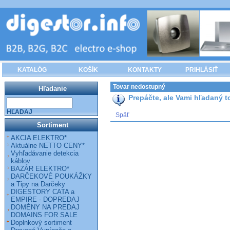
KATALÓG
KOŠÍK
KONTAKTY
PRIHLÁSIŤ
Tovar nedostupný
Hľadanie
Prepáčte, ale Vami hľadaný to
HĽADAJ
Späť
Sortiment
AKCIA ELEKTRO*
Aktuálne NETTO CENY*
Vyhľadávanie detekcia
káblov
BAZÁR ELEKTRO*
DARČEKOVÉ POUKÁŽKY
a Tipy na Darčeky
DIGESTORY CATA a
EMPIRE - DOPREDAJ
DOMÉNY NA PREDAJ
DOMAINS FOR SALE
Doplnkový sortiment