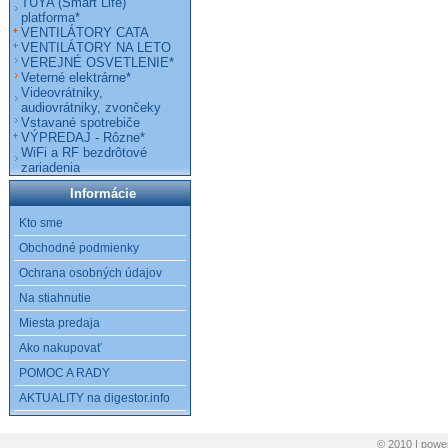
TUYA (Smart Life)
platforma*
VENTILÁTORY CATA
VENTILÁTORY NA LETO
VEREJNÉ OSVETLENIE*
Veterné elektrárne*
Videovrátniky,
audiovrátniky, zvončeky
Vstavané spotrebiče
VÝPREDAJ - Rôzne*
WiFi a RF bezdrôtové
zariadenia
Informácie
Kto sme
Obchodné podmienky
Ochrana osobných údajov
Na stiahnutie
Miesta predaja
Ako nakupovať
POMOC A RADY
AKTUALITY na digestor.info
© 2010 | pow