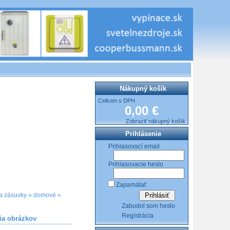
Nákupný košík
Celkom s DPH
0,00 €
Zobraziť nákupný košík
Prihlásenie
Prihlasovací email
Prihlasovacie heslo
Zapamätať
a zásuvky
»
domové
»
Zabudol som heslo
Registrácia
ia obrázkov