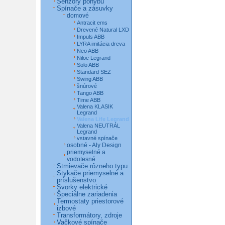
Senzory pohybu
Spínače a zásuvky
domové
Antracit ems
Drevené Natural LXD
Impuls ABB
LYRA imitácia dreva
Neo ABB
Niloe Legrand
Solo ABB
Standard SEZ
Swing ABB
šnúrové
Tango ABB
Time ABB
Valena KLASIK
Legrand
Valena Life Legrand
Valena NEUTRÁL
Legrand
vstavné spínače
osobné - Aly Design
priemyselné a
vodotesné
Stmievače rôzneho typu
Stykače priemyselné a
príslušenstvo
Svorky elektrické
Špeciálne zariadenia
Termostaty priestorové
izbové
Transformátory, zdroje
Vačkové spínače