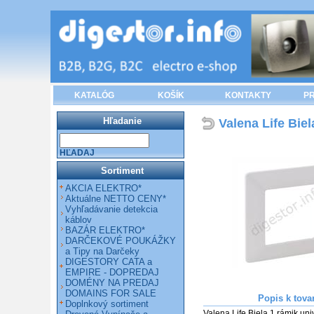
KATALÓG
KOŠÍK
KONTAKTY
PR
Hľadanie
Valena Life Bie
HĽADAJ
Sortiment
AKCIA ELEKTRO*
Aktuálne NETTO CENY*
Vyhľadávanie detekcia
káblov
BAZÁR ELEKTRO*
DARČEKOVÉ POUKÁŽKY
a Tipy na Darčeky
DIGESTORY CATA a
EMPIRE - DOPREDAJ
DOMÉNY NA PREDAJ
DOMAINS FOR SALE
Popis k tova
Doplnkový sortiment
Valena Life Biela 1 rámik univ