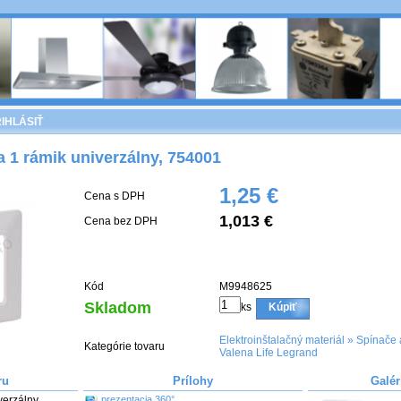
IHLÁSIŤ
la 1 rámik univerzálny, 754001
1,25 €
Cena s DPH
1,013 €
Cena bez DPH
Kód
M9948625
Skladom
ks
Kúpiť
Elektroinštalačný materiál
»
Spínače 
Kategórie tovaru
Valena Life Legrand
ru
Prílohy
Galér
erzálny, 
prezentacia 360°