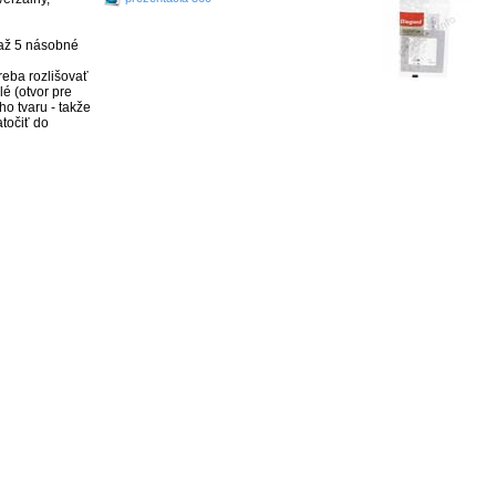
až 5 násobné 
eba rozlišovať 
é (otvor pre 
ho tvaru - takže 
očiť do 