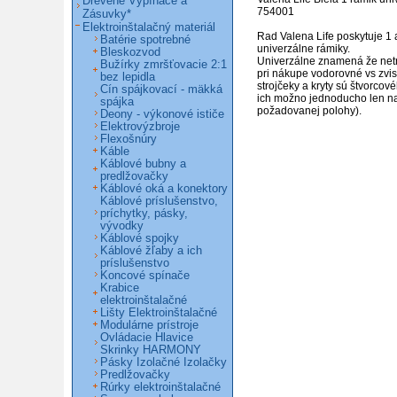
Drevené Vypínače a
754001

Zásuvky*
Elektroinštalačný materiál
Rad Valena Life poskytuje 1 
Batérie spotrebné
univerzálne rámiky.

Bleskozvod
Univerzálne znamená že netr
Bužírky zmršťovacie 2:1
pri nákupe vodorovné vs zvisl
bez lepidla
strojčeky a kryty sú štvorcové
Cín spájkovací - mäkká
ich možno jednoducho len nat
spájka
požadovanej polohy).
Deony - výkonové ističe
Elektrovýzbroje
Flexošnúry
Káble
Káblové bubny a
predlžovačky
Káblové oká a konektory
Káblové príslušenstvo,
príchytky, pásky,
vývodky
Káblové spojky
Káblové žľaby a ich
príslušenstvo
Koncové spínače
Krabice
elektroinštalačné
Lišty Elektroinštalačné
Modulárne prístroje
Ovládacie Hlavice
Skrinky HARMONY
Pásky Izolačné Izolačky
Predlžovačky
Rúrky elektroinštalačné