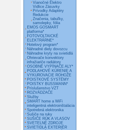
Vianočné Elektro
Vidlice Zásuvky
Prívodky Adaptéry
Redukcie
Značenia, tabuľky,
samolepky, fólia
EMOS GOSMART
platforma*
FOTOVOLTAICKÉ
ELEKTRÁRNE*
Hotelový program*
Náhradné diely dovozcu
Náhradne kryty na svietidlá
Ohrievače konvektory
infražiariče radiátory
OSOBNÉ VYPÍNAČE ALY*
PODLAHOVÉ KÚRENIE A
VYKUROVACIE ROHOŽE
POISTKOVÉ SYSTÉMY
POISTKY BUSSMANN*
Príslušenstvo VZT
ROZVÁDZAČE
Služby
SMART home a WiFi
inteligentná elektroinštalácia
Spotrebná elektronika
Sušiče na ruky
SUŠIČE RÚK A VLASOV
SVETELNÉ ZDROJE
SVIETIDLÁ EXTERIÉR