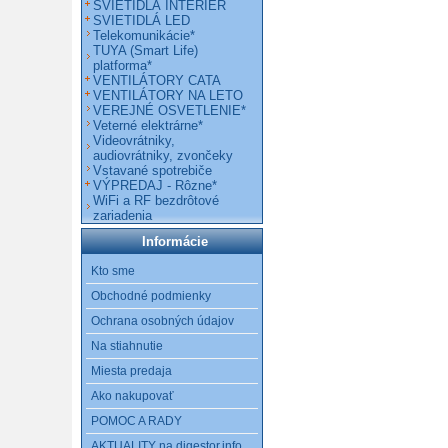
SVIETIDLÁ INTERIÉR
SVIETIDLÁ LED
Telekomunikácie*
TUYA (Smart Life)
platforma*
VENTILÁTORY CATA
VENTILÁTORY NA LETO
VEREJNÉ OSVETLENIE*
Veterné elektrárne*
Videovrátniky,
audiovrátniky, zvončeky
Vstavané spotrebiče
VÝPREDAJ - Rôzne*
WiFi a RF bezdrôtové
zariadenia
Informácie
Kto sme
Obchodné podmienky
Ochrana osobných údajov
Na stiahnutie
Miesta predaja
Ako nakupovať
POMOC A RADY
AKTUALITY na digestor.info