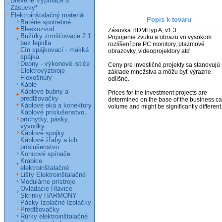
Drevené Vypínače a
Zásuvky*
Elektroinštalačný materiál
Popis k tovaru
Batérie spotrebné
Bleskozvod
Zásuvka HDMI typ A, v1.3

Bužírky zmršťovacie 2:1
Pripojenie zvuku a obrazu vo vysokom

bez lepidla
rozlíšení pre PC monitory, plazmové

Cín spájkovací - mäkká
obrazovky, videoprojektory atď

spájka
Deony - výkonové ističe
Ceny pre investičné projekty sa stanovujú 
Elektrovýzbroje
základe množstva a môžu byť výrazne 
Flexošnúry
odlišné. 

Káble
Káblové bubny a
Prices for the investment projects are 
predlžovačky
determined on the base of the business ca
Káblové oká a konektory
volume and might be significantly different
Káblové príslušenstvo,
príchytky, pásky,
vývodky
Káblové spojky
Káblové žľaby a ich
príslušenstvo
Koncové spínače
Krabice
elektroinštalačné
Lišty Elektroinštalačné
Modulárne prístroje
Ovládacie Hlavice
Skrinky HARMONY
Pásky Izolačné Izolačky
Predlžovačky
Rúrky elektroinštalačné