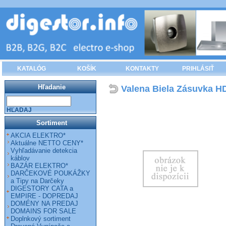
KATALÓG
KOŠÍK
KONTAKTY
PRIHLÁSIŤ
Hľadanie
Valena Biela Zásuvka HD
HĽADAJ
Sortiment
AKCIA ELEKTRO*
Aktuálne NETTO CENY*
Vyhľadávanie detekcia
káblov
BAZÁR ELEKTRO*
DARČEKOVÉ POUKÁŽKY
a Tipy na Darčeky
DIGESTORY CATA a
EMPIRE - DOPREDAJ
DOMÉNY NA PREDAJ
DOMAINS FOR SALE
Doplnkový sortiment