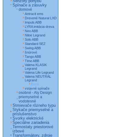
Senzory pohybu
Spínače a zásuvky
domové
Antracit ems
Drevené Natural LXD
Impuls ABB
LYRA imitácia dreva
Neo ABB
Niloe Legrand
Solo ABB
Standard SEZ
Swing ABB
šnúrové
Tango ABB
Time ABB
Valena KLASIK
Legrand
Valena Life Legrand
Valena NEUTRÁL
Legrand
Biela
vstavné spínače
osobné - Aly Design
priemyselné a
vodotesné
Stmievače rôzneho typu
Stykače priemyselné a
príslušenstvo
Svorky elektrické
Špeciálne zariadenia
Termostaty priestorové
izbové
Transformátory, zdroje