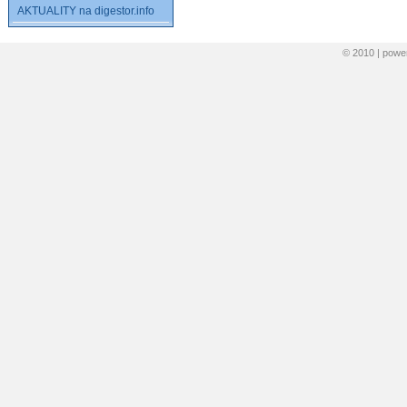
AKTUALITY na digestor.info
© 2010 | pow