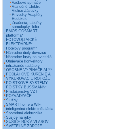
Vačkové spínače
Vianočné Elektro
Vidlice Zásuvky
Prívodky Adaptéry
Redukcie
Značenia, tabuľky,
samolepky, fólia
EMOS GOSMART
platforma*
FOTOVOLTAICKÉ
ELEKTRÁRNE*
Hotelový program*
Náhradné diely dovozcu
Náhradne kryty na svietidlá
Ohrievače konvektory
infražiariče radiátory
OSOBNÉ VYPÍNAČE ALY*
PODLAHOVÉ KÚRENIE A
VYKUROVACIE ROHOŽE
POISTKOVÉ SYSTÉMY
POISTKY BUSSMANN*
Príslušenstvo VZT
ROZVÁDZAČE
Služby
SMART home a WiFi
inteligentná elektroinštalácia
Spotrebná elektronika
Sušiče na ruky
SUŠIČE RÚK A VLASOV
SVETELNÉ ZDROJE