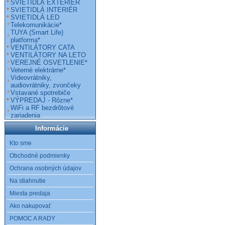
SVIETIDLÁ EXTERIÉR
SVIETIDLÁ INTERIÉR
SVIETIDLÁ LED
Telekomunikácie*
TUYA (Smart Life)
platforma*
VENTILÁTORY CATA
VENTILÁTORY NA LETO
VEREJNÉ OSVETLENIE*
Veterné elektrárne*
Videovrátniky,
audiovrátniky, zvončeky
Vstavané spotrebiče
VÝPREDAJ - Rôzne*
WiFi a RF bezdrôtové
zariadenia
Informácie
Kto sme
Obchodné podmienky
Ochrana osobných údajov
Na stiahnutie
Miesta predaja
Ako nakupovať
POMOC A RADY