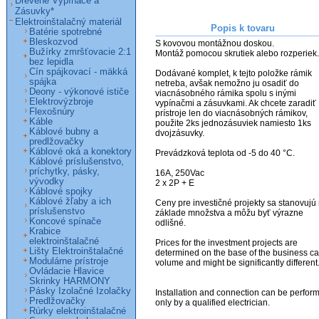
Drevené Vypínače a
Zásuvky*
Elektroinštalačný materiál
Popis k tovaru
Batérie spotrebné
Bleskozvod
S kovovou montážnou doskou.

Bužírky zmršťovacie 2:1
Montáž pomocou skrutiek alebo rozperiek.

bez lepidla
Cín spájkovací - mäkká
Dodávané komplet, k tejto položke rámik 
spájka
netreba, avšak nemožno ju osadiť do 
Deony - výkonové ističe
viacnásobného rámika spolu s inými 
Elektrovýzbroje
vypínačmi a zásuvkami. Ak chcete zaradiť 
Flexošnúry
prístroje len do viacnásobných rámikov, 
Káble
použite 2ks jednozásuviek namiesto 1ks 
Káblové bubny a
dvojzásuvky.

predlžovačky
Káblové oká a konektory
Prevádzková teplota od -5 do 40 °C.

Káblové príslušenstvo,
príchytky, pásky,
16A, 250Vac

vývodky
2 x 2P + E

Káblové spojky
Káblové žľaby a ich
Ceny pre investičné projekty sa stanovujú 
príslušenstvo
základe množstva a môžu byť výrazne 
Koncové spínače
odlišné. 

Krabice
elektroinštalačné
Prices for the investment projects are 
Lišty Elektroinštalačné
determined on the base of the business ca
Modulárne prístroje
volume and might be significantly different. 
Ovládacie Hlavice
Skrinky HARMONY
Pásky Izolačné Izolačky
Installation and connection can be perform
Predlžovačky
only by a qualified electrician.

Rúrky elektroinštalačné