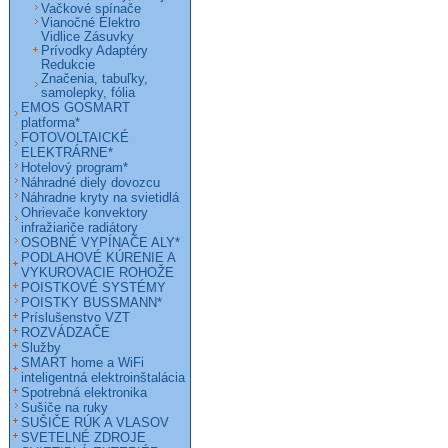
Vačkové spínače
Vianočné Elektro
Vidlice Zásuvky
Prívodky Adaptéry
Redukcie
Značenia, tabuľky,
samolepky, fólia
EMOS GOSMART
platforma*
FOTOVOLTAICKÉ
ELEKTRÁRNE*
Hotelový program*
Náhradné diely dovozcu
Náhradne kryty na svietidlá
Ohrievače konvektory
infražiariče radiátory
OSOBNÉ VYPÍNAČE ALY*
PODLAHOVÉ KÚRENIE A
VYKUROVACIE ROHOŽE
POISTKOVÉ SYSTÉMY
POISTKY BUSSMANN*
Príslušenstvo VZT
ROZVÁDZAČE
Služby
SMART home a WiFi
inteligentná elektroinštalácia
Spotrebná elektronika
Sušiče na ruky
SUŠIČE RÚK A VLASOV
SVETELNÉ ZDROJE