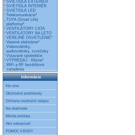
SVIETIDLÁ EXTERIÉR
SVIETIDLÁ INTERIÉR
SVIETIDLÁ LED
Telekomunikácie*
TUYA (Smart Life)
platforma*
VENTILÁTORY CATA
VENTILÁTORY NA LETO
VEREJNÉ OSVETLENIE*
Veterné elektrárne*
Videovrátniky,
audiovrátniky, zvončeky
Vstavané spotrebiče
VÝPREDAJ - Rôzne*
WiFi a RF bezdrôtové
zariadenia
Informácie
Kto sme
Obchodné podmienky
Ochrana osobných údajov
Na stiahnutie
Miesta predaja
Ako nakupovať
POMOC A RADY