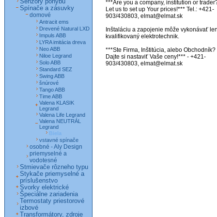
Senzory pohybu
***Are you a company, institution or trader?
Spínače a zásuvky
Let us to set up Your prices!*** Tel.: +421-
domové
903/430803, elmat@elmat.sk 

Antracit ems
Drevené Natural LXD
Inštaláciu a zapojenie môže vykonávať len
Impuls ABB
kvalifikovaný elektrotechnik. 

LYRA imitácia dreva
Neo ABB
***Ste Firma, Inštitúcia, alebo Obchodník? 
Niloe Legrand
Dajte si nastaviť Vaše ceny!*** - +421-
Solo ABB
903/430803, elmat@elmat.sk
Standard SEZ
Swing ABB
šnúrové
Tango ABB
Time ABB
Valena KLASIK
Legrand
Valena Life Legrand
Valena NEUTRÁL
Legrand
Biela
vstavné spínače
osobné - Aly Design
priemyselné a
vodotesné
Stmievače rôzneho typu
Stykače priemyselné a
príslušenstvo
Svorky elektrické
Špeciálne zariadenia
Termostaty priestorové
izbové
Transformátory, zdroje