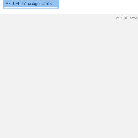
AKTUALITY na digestor.info
© 2010 | pow