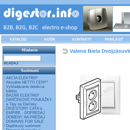
KATALÓG
KOŠÍK
KONTAKTY
PRIHLÁSIŤ
Hľadanie
Valena Biela Dvojzásuv
HĽADAJ
Sortiment
AKCIA ELEKTRO*
Aktuálne NETTO CENY*
Vyhľadávanie detekcia
káblov
BAZÁR ELEKTRO*
DARČEKOVÉ POUKÁŽKY
a Tipy na Darčeky
DIGESTORY CATA a
EMPIRE - DOPREDAJ
DOMÉNY NA PREDAJ
DOMAINS FOR SALE
Doplnkový sortiment