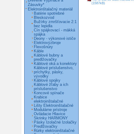
Drevené Vypínače a
(1587kB)
Zásuvky*
Elektroinštalačný materiál
Batérie spotrebné
Bleskozvod
Bužírky zmršťovacie 2:1
bez lepidla
Cín spájkovací - mäkká
spájka
Deony - výkonové ističe
Elektrovýzbroje
Flexošnúry
Káble
Káblové bubny a
predlžovačky
Káblové oká a konektory
Káblové príslušenstvo,
príchytky, pásky,
vývodky
Káblové spojky
Káblové žľaby a ich
príslušenstvo
Koncové spínače
Krabice
elektroinštalačné
Lišty Elektroinštalačné
Modulárne prístroje
Ovládacie Hlavice
Skrinky HARMONY
Pásky Izolačné Izolačky
Predlžovačky
Rúrky elektroinštalačné