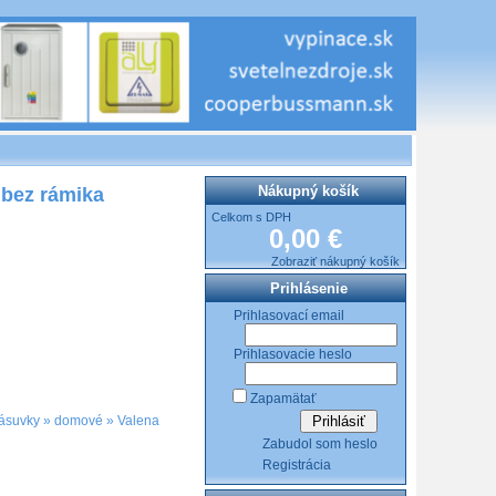
Nákupný košík
 bez rámika
Celkom s DPH
0,00 €
Zobraziť nákupný košík
Prihlásenie
Prihlasovací email
Prihlasovacie heslo
Zapamätať
ásuvky
»
domové
»
Valena
Zabudol som heslo
Registrácia