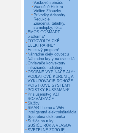
Vačkové spínače
Vianočné Elektro
Vidlice Zásuvky
Prívodky Adaptéry
Redukcie
Značenia, tabuľky,
samolepky, fólia
EMOS GOSMART
platforma*
FOTOVOLTAICKÉ
ELEKTRÁRNE*
Hotelový program*
Náhradné diely dovozcu
Náhradne kryty na svietidlá
Ohrievače konvektory
infražiariče radiátory
OSOBNÉ VYPÍNAČE ALY*
PODLAHOVÉ KÚRENIE A
VYKUROVACIE ROHOŽE
POISTKOVÉ SYSTÉMY
POISTKY BUSSMANN*
Príslušenstvo VZT
ROZVÁDZAČE
Služby
SMART home a WiFi
inteligentná elektroinštalácia
Spotrebná elektronika
Sušiče na ruky
SUŠIČE RÚK A VLASOV
SVETELNÉ ZDROJE