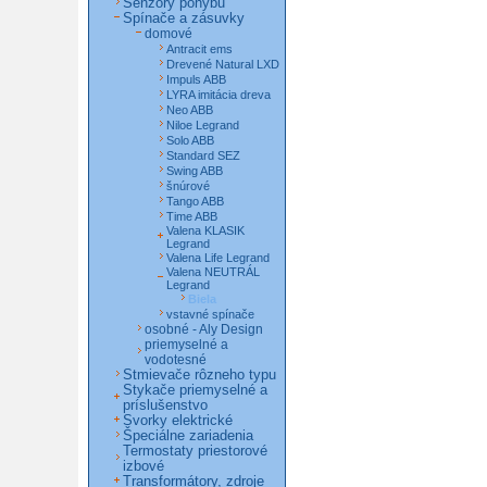
Senzory pohybu
Spínače a zásuvky
domové
Antracit ems
Drevené Natural LXD
Impuls ABB
LYRA imitácia dreva
Neo ABB
Niloe Legrand
Solo ABB
Standard SEZ
Swing ABB
šnúrové
Tango ABB
Time ABB
Valena KLASIK
Legrand
Valena Life Legrand
Valena NEUTRÁL
Legrand
Biela
vstavné spínače
osobné - Aly Design
priemyselné a
vodotesné
Stmievače rôzneho typu
Stykače priemyselné a
príslušenstvo
Svorky elektrické
Špeciálne zariadenia
Termostaty priestorové
izbové
Transformátory, zdroje