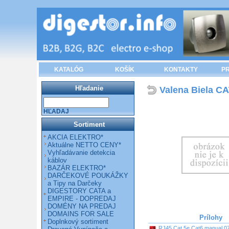
KATALÓG
KOŠÍK
KONTAKTY
PR
Hľadanie
Valena Biela CA
HĽADAJ
Sortiment
AKCIA ELEKTRO*
Aktuálne NETTO CENY*
Vyhľadávanie detekcia
káblov
BAZÁR ELEKTRO*
DARČEKOVÉ POUKÁŽKY
a Tipy na Darčeky
DIGESTORY CATA a
EMPIRE - DOPREDAJ
DOMÉNY NA PREDAJ
DOMAINS FOR SALE
Prílohy
Doplnkový sortiment
RJ45 Cat 5e Cat6 manual 0