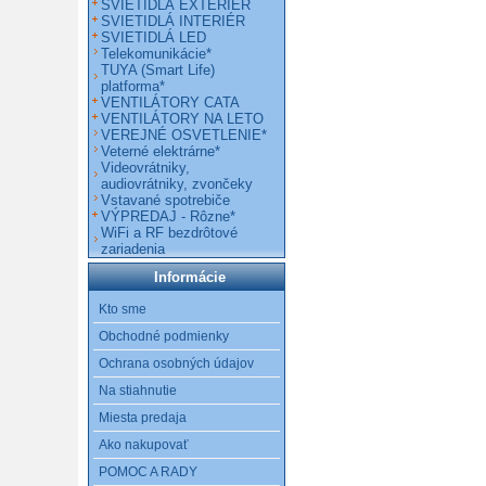
SVIETIDLÁ EXTERIÉR
SVIETIDLÁ INTERIÉR
SVIETIDLÁ LED
Telekomunikácie*
TUYA (Smart Life)
platforma*
VENTILÁTORY CATA
VENTILÁTORY NA LETO
VEREJNÉ OSVETLENIE*
Veterné elektrárne*
Videovrátniky,
audiovrátniky, zvončeky
Vstavané spotrebiče
VÝPREDAJ - Rôzne*
WiFi a RF bezdrôtové
zariadenia
Informácie
Kto sme
Obchodné podmienky
Ochrana osobných údajov
Na stiahnutie
Miesta predaja
Ako nakupovať
POMOC A RADY