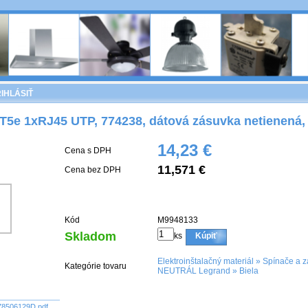
IHLÁSIŤ
T5e 1xRJ45 UTP, 774238, dátová zásuvka netienená,
14,23 €
Cena s DPH
11,571 €
Cena bez DPH
Kód
M9948133
Skladom
ks
Kúpiť
Elektroinštalačný materiál
»
Spínače a z
Kategórie tovaru
NEUTRÁL Legrand
»
Biela
78506129D.pdf