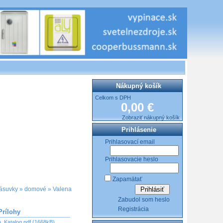
Nákupný košík
Celkom s DPH
0,00 €
Zobraziť nákupný košík
Prihlásenie
Prihlasovací email
Prihlasovacie heslo
Zapamätať
ásuvky
»
domové
»
Valena
Zabudol som heslo
Registrácia
Prílohy
_Katalog.pdf (1668kB)