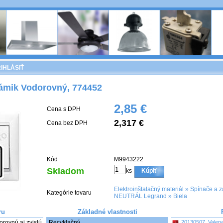
IHLÁSIŤ
rámik Vodorovný, 774452
2,85 €
Cena s DPH
2,317 €
Cena bez DPH
Kód
M9943222
Skladom
ks
Kúpiť
Elektroinštalačný materiál
»
Spínače a z
Kategórie tovaru
NEUTRÁL Legrand
»
Biela
ru
Základné vlastnosti
ovnú aj zvislú 
Recyklačný
20130507_Valena