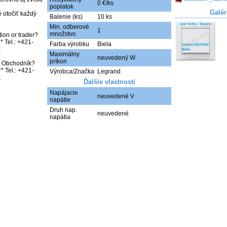
0 €/ks
poplatok
Galér
 otočiť každý 
Balenie (ks)
10 ks
Min. odberové
1
množstvo
ion or trader? 
* Tel.: +421-
Farba výrobku
Biela


Maximálny
neuvedený W
príkon
bo Obchodník? 
* Tel.: +421-
Výrobca/Značka
Legrand
k
Ďalšie vlastnosti
Napájacie
neuvedené V
napätie
Druh nap.
neuvedené
napätia