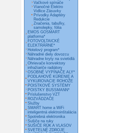
Vačkové spínače
Vianočné Elektro
Vidlice Zásuvky
Prívodky Adaptéry
Redukcie
Značenia, tabuľky,
samolepky, fólia
EMOS GOSMART
platforma*
FOTOVOLTAICKÉ
ELEKTRÁRNE*
Hotelový program*
Náhradné diely dovozcu
Náhradne kryty na svietidlá
Ohrievače konvektory
infražiariče radiátory
OSOBNÉ VYPÍNAČE ALY*
PODLAHOVÉ KÚRENIE A
VYKUROVACIE ROHOŽE
POISTKOVÉ SYSTÉMY
POISTKY BUSSMANN*
Príslušenstvo VZT
ROZVÁDZAČE
Služby
SMART home a WiFi
inteligentná elektroinštalácia
Spotrebná elektronika
Sušiče na ruky
SUŠIČE RÚK A VLASOV
SVETELNÉ ZDROJE