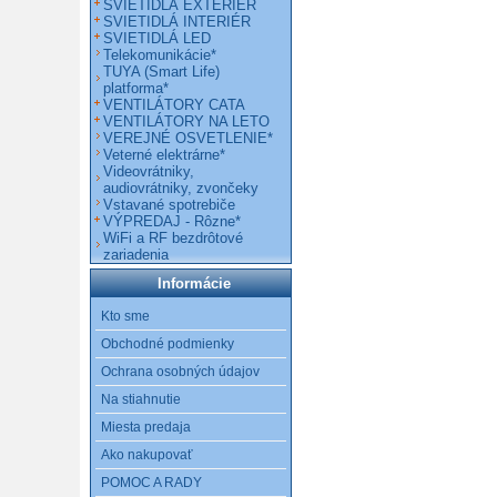
SVIETIDLÁ EXTERIÉR
SVIETIDLÁ INTERIÉR
SVIETIDLÁ LED
Telekomunikácie*
TUYA (Smart Life)
platforma*
VENTILÁTORY CATA
VENTILÁTORY NA LETO
VEREJNÉ OSVETLENIE*
Veterné elektrárne*
Videovrátniky,
audiovrátniky, zvončeky
Vstavané spotrebiče
VÝPREDAJ - Rôzne*
WiFi a RF bezdrôtové
zariadenia
Informácie
Kto sme
Obchodné podmienky
Ochrana osobných údajov
Na stiahnutie
Miesta predaja
Ako nakupovať
POMOC A RADY