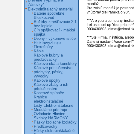
Drevené Vypínače a
montáž.

Zásuvky*
Pre zvislú montáž je potrebné
Elektroinštalačný materiál
vnútorný diel rámika o 90°.

Batérie spotrebné
Bleskozvod
***Are you a company, institut
Bužírky zmršťovacie 2:1
Let us to set up Your prices!**
bez lepidla
903/430803, elmat@elmat.sk 
Cín spájkovací - mäkká
spájka
***Ste Firma, Inštitúcia, ale
Deony - výkonové ističe
Dajte si nastaviť Vaše ceny!**
Elektrovýzbroje
903/430803, elmat@elmat.s
Flexošnúry
Káble
Káblové bubny a
predlžovačky
Káblové oká a konektory
Káblové príslušenstvo,
príchytky, pásky,
vývodky
Káblové spojky
Káblové žľaby a ich
príslušenstvo
Koncové spínače
Krabice
elektroinštalačné
Lišty Elektroinštalačné
Modulárne prístroje
Ovládacie Hlavice
Skrinky HARMONY
Pásky Izolačné Izolačky
Predlžovačky
Rúrky elektroinštalačné