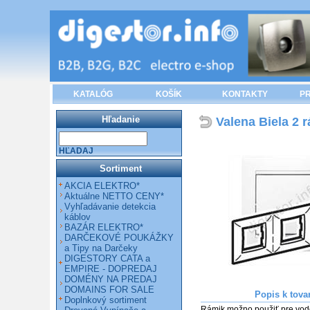
KATALÓG
KOŠÍK
KONTAKTY
PR
Hľadanie
Valena Biela 2 
HĽADAJ
Sortiment
AKCIA ELEKTRO*
Aktuálne NETTO CENY*
Vyhľadávanie detekcia
káblov
BAZÁR ELEKTRO*
DARČEKOVÉ POUKÁŽKY
a Tipy na Darčeky
DIGESTORY CATA a
EMPIRE - DOPREDAJ
DOMÉNY NA PREDAJ
DOMAINS FOR SALE
Popis k tova
Doplnkový sortiment
Rámik možno použiť pre vodor