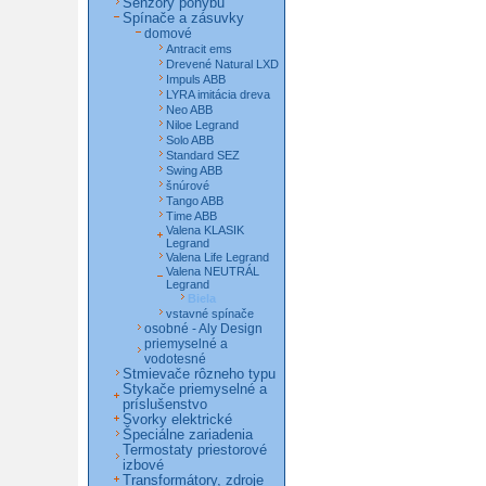
Senzory pohybu
Spínače a zásuvky
domové
Antracit ems
Drevené Natural LXD
Impuls ABB
LYRA imitácia dreva
Neo ABB
Niloe Legrand
Solo ABB
Standard SEZ
Swing ABB
šnúrové
Tango ABB
Time ABB
Valena KLASIK
Legrand
Valena Life Legrand
Valena NEUTRÁL
Legrand
Biela
vstavné spínače
osobné - Aly Design
priemyselné a
vodotesné
Stmievače rôzneho typu
Stykače priemyselné a
príslušenstvo
Svorky elektrické
Špeciálne zariadenia
Termostaty priestorové
izbové
Transformátory, zdroje