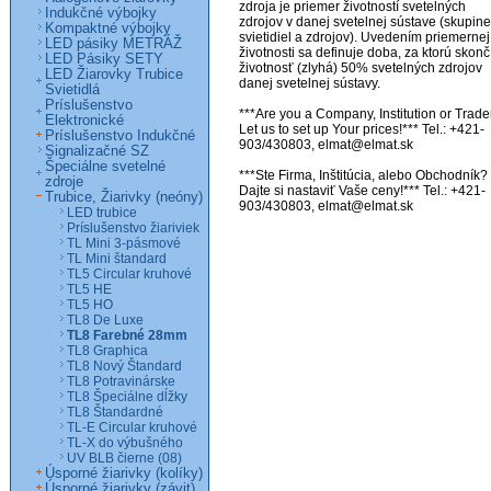
zdroja je priemer životností svetelných 
Indukčné výbojky
zdrojov v danej svetelnej sústave (skupine 
Kompaktné výbojky
svietidiel a zdrojov). Uvedením priemernej 
LED pásiky METRÁŽ
životnosti sa definuje doba, za ktorú skončí
LED Pásiky SETY
životnosť (zlyhá) 50% svetelných zdrojov 
LED Žiarovky Trubice
danej svetelnej sústavy.

Svietidlá
Príslušenstvo
***Are you a Company, Institution or Trader
Elektronické
Let us to set up Your prices!*** Tel.: +421-
Príslušenstvo Indukčné
903/430803, elmat@elmat.sk

Signalizačné SZ
Špeciálne svetelné
***Ste Firma, Inštitúcia, alebo Obchodník? 
zdroje
Dajte si nastaviť Vaše ceny!*** Tel.: +421-
Trubice, Žiarivky (neóny)
903/430803, elmat@elmat.sk
LED trubice
Príslušenstvo žiariviek
TL Mini 3-pásmové
TL Mini štandard
TL5 Circular kruhové
TL5 HE
TL5 HO
TL8 De Luxe
TL8 Farebné 28mm
TL8 Graphica
TL8 Nový Štandard
TL8 Potravinárske
TL8 Špeciálne dĺžky
TL8 Štandardné
TL-E Circular kruhové
TL-X do výbušného
UV BLB čierne (08)
Úsporné žiarivky (kolíky)
Úsporné žiarivky (závit)