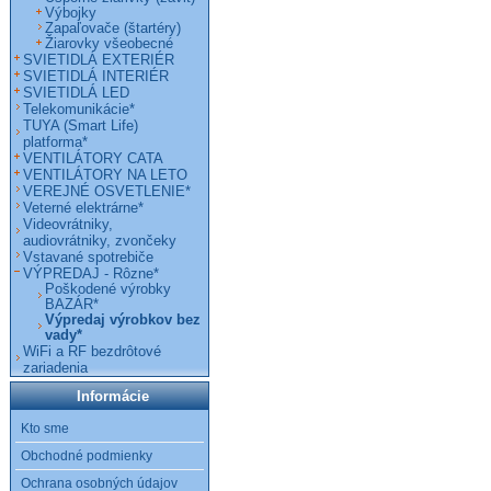
Výbojky
Zapaľovače (štartéry)
Žiarovky všeobecné
SVIETIDLÁ EXTERIÉR
SVIETIDLÁ INTERIÉR
SVIETIDLÁ LED
Telekomunikácie*
TUYA (Smart Life)
platforma*
VENTILÁTORY CATA
VENTILÁTORY NA LETO
VEREJNÉ OSVETLENIE*
Veterné elektrárne*
Videovrátniky,
audiovrátniky, zvončeky
Vstavané spotrebiče
VÝPREDAJ - Rôzne*
Poškodené výrobky
BAZÁR*
Výpredaj výrobkov bez
vady*
WiFi a RF bezdrôtové
zariadenia
Informácie
Kto sme
Obchodné podmienky
Ochrana osobných údajov