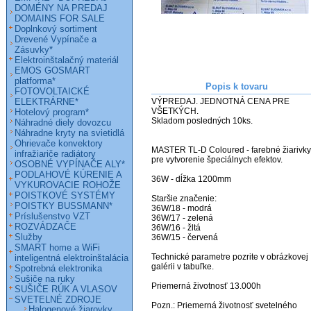
DOMÉNY NA PREDAJ
DOMAINS FOR SALE
Doplnkový sortiment
Drevené Vypínače a
Zásuvky*
Elektroinštalačný materiál
EMOS GOSMART
platforma*
Popis k tovaru
FOTOVOLTAICKÉ
ELEKTRÁRNE*
VÝPREDAJ. JEDNOTNÁ CENA PRE 
VŠETKÝCH.

Hotelový program*
Skladom posledných 10ks.

Náhradné diely dovozcu
Náhradne kryty na svietidlá
Ohrievače konvektory
MASTER TL-D Coloured - farebné žiarivky 
infražiariče radiátory
pre vytvorenie špeciálnych efektov.

OSOBNÉ VYPÍNAČE ALY*
PODLAHOVÉ KÚRENIE A
36W - dĺžka 1200mm

VYKUROVACIE ROHOŽE
POISTKOVÉ SYSTÉMY
Staršie značenie:

POISTKY BUSSMANN*
36W/18 - modrá

Príslušenstvo VZT
36W/17 - zelená

ROZVÁDZAČE
36W/16 - žltá

Služby
36W/15 - červená

SMART home a WiFi
Technické parametre pozrite v obrázkovej 
inteligentná elektroinštalácia
galérii v tabuľke.

Spotrebná elektronika
Sušiče na ruky
Priemerná životnosť 13.000h

SUŠIČE RÚK A VLASOV
SVETELNÉ ZDROJE
Pozn.: Priemerná životnosť svetelného 
Halogenové žiarovky