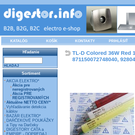
KATALÓG
KOŠÍK
KONTAKTY
PRIHLÁSIŤ
Hľadanie
TL-D Colored 36W Red 1
871150072748040, 9280
HĽADAJ
Sortiment
AKCIA ELEKTRO*
Akcia pre
neregistrovaných
Akcia PRE
REGISTROVANÝCH
Aktuálne NETTO CENY*
Vyhľadávanie detekcia
káblov
BAZÁR ELEKTRO*
DARČEKOVÉ POUKÁŽKY
a Tipy na Darčeky
DIGESTORY CATA a
EMPIRE - DOPREDAJ