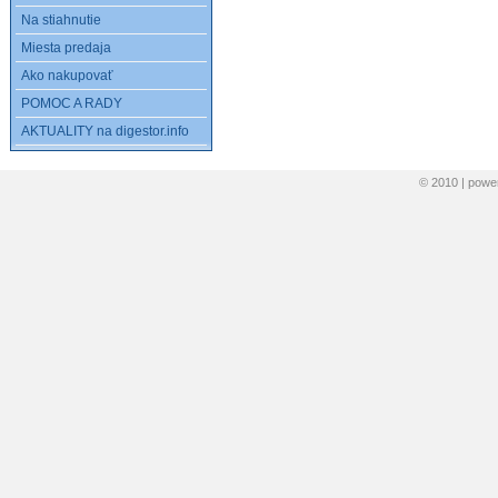
Na stiahnutie
Miesta predaja
Ako nakupovať
POMOC A RADY
AKTUALITY na digestor.info
© 2010 | pow