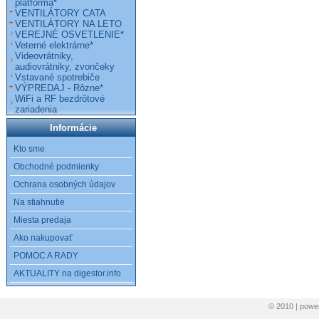
platforma*
VENTILÁTORY CATA
VENTILÁTORY NA LETO
VEREJNÉ OSVETLENIE*
Veterné elektrárne*
Videovrátniky,
audiovrátniky, zvončeky
Vstavané spotrebiče
VÝPREDAJ - Rôzne*
WiFi a RF bezdrôtové
zariadenia
Informácie
Kto sme
Obchodné podmienky
Ochrana osobných údajov
Na stiahnutie
Miesta predaja
Ako nakupovať
POMOC A RADY
AKTUALITY na digestor.info
© 2010 | pow