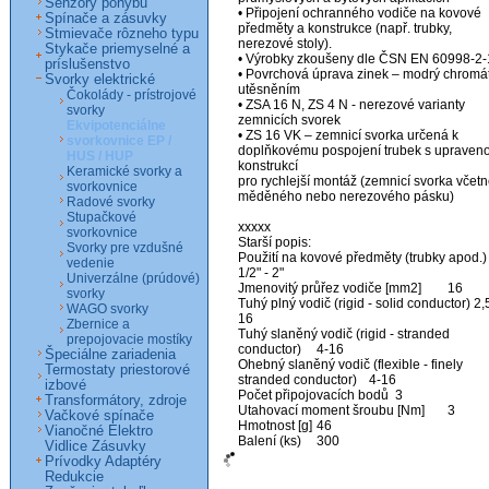
Senzory pohybu
• Připojení ochranného vodiče na kovové 
Spínače a zásuvky
předměty a konstrukce (např. trubky, 
Stmievače rôzneho typu
nerezové stoly).

Stykače priemyselné a
• Výrobky zkoušeny dle ČSN EN 60998-2-1
príslušenstvo
• Povrchová úprava zinek – modrý chromát 
Svorky elektrické
utěsněním

Čokolády - prístrojové
• ZSA 16 N, ZS 4 N - nerezové varianty 
svorky
zemnicích svorek

Ekvipotenciálne
• ZS 16 VK – zemnicí svorka určená k 
svorkovnice EP /
doplňkovému pospojení trubek s upraveno
HUS / HUP
konstrukcí

Keramické svorky a
pro rychlejší montáž (zemnicí svorka včetn
svorkovnice
měděného nebo nerezového pásku)

Radové svorky
Stupačkové
xxxxx

svorkovnice
Starší popis:

Svorky pre vzdušné
Použití na kovové předměty (trubky apod.)	
vedenie
1/2" - 2"

Univerzálne (prúdové)
Jmenovitý průřez vodiče [mm2]	16

svorky
Tuhý plný vodič (rigid - solid conductor)	2,5-
WAGO svorky
16

Zbernice a
Tuhý slaněný vodič (rigid - stranded 
prepojovacie mostíky
conductor)	4-16

Špeciálne zariadenia
Ohebný slaněný vodič (flexible - finely 
Termostaty priestorové
stranded conductor)	4-16

izbové
Počet připojovacích bodů	3

Transformátory, zdroje
Utahovací moment šroubu [Nm]	3

Vačkové spínače
Hmotnost [g]	46

Vianočné Elektro
Balení (ks)	300
Vidlice Zásuvky
Prívodky Adaptéry
Redukcie