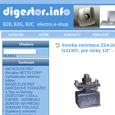
KATALÓG
KOŠÍK
KONTAKTY
PRIHLÁSIŤ
Hľadanie
Svorka zemniaca ZSA16 
I131307, pre rúrky 1/2" 
HĽADAJ
Sortiment
AKCIA ELEKTRO*
Aktuálne NETTO CENY*
Vyhľadávanie detekcia
káblov
BAZÁR ELEKTRO*
DARČEKOVÉ POUKÁŽKY
a Tipy na Darčeky
DIGESTORY CATA a
EMPIRE - DOPREDAJ
DOMÉNY NA PREDAJ
DOMAINS FOR SALE
Doplnkový sortiment