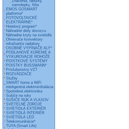
Značenia, tabuľky,
samolepky, fólia
EMOS GOSMART
platforma*
FOTOVOLTAICKÉ
ELEKTRÁRNE*
Hotelový program*
Náhradné diely dovozcu
Náhradne kryty na svietidlá
Ohrievače konvektory
infražiariče radiátory
OSOBNÉ VYPÍNAČE ALY*
PODLAHOVÉ KÚRENIE A
VYKUROVACIE ROHOŽE
POISTKOVÉ SYSTÉMY
POISTKY BUSSMANN*
Príslušenstvo VZT
ROZVÁDZAČE
Služby
SMART home a WiFi
inteligentná elektroinštalácia
Spotrebná elektronika
Sušiče na ruky
SUŠIČE RÚK A VLASOV
SVETELNÉ ZDROJE
SVIETIDLÁ EXTERIÉR
SVIETIDLÁ INTERIÉR
SVIETIDLÁ LED
Telekomunikácie*
TUYA (Smart Life)