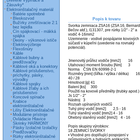
Drevené Vypínače a
Zásuvky*
Elektroinštalačný materiál
Batérie spotrebné
Bleskozvod
Popis k tovaru
Bužírky zmršťovacie 2:1
Svorka zemniaca ZSA16 (ZSA 16, Bernard,
bez lepidla
Bečov atď.), I131307, pre rúrky 1/2" - 2" a 
Cín spájkovací - mäkká
vodič 4-16mm2                                                                                               

spájka
Uzemnenie - vodivé pospájanie kovových 
Deony - výkonové ističe
súčastí v kúpeľni (uvedenie na rovnaký 
Elektrovýzbroje
potenciál).

Flexošnúry
Káble
Káblové bubny a
Jmenovitý průřez vodiče [mm2]	16

predlžovačky
Utahovací moment šroubu [Nm]	3

Káblové oká a konektory
Norma	ČSN EN 60998-2-1

Káblové príslušenstvo,
Rozměry [mm] (šířka / výška / délka)	16 / 
príchytky, pásky,
40 / 28

vývodky
Hmotnost [g]	41

Káblové spojky
Balení [ks]	300

Káblové žľaby a ich
Použití na kovové předměty (trubky apod.)	
príslušenstvo
Js 1/2" - 2"

Koncové spínače
Nástroj	3

Krabice
Rozsah upínaných vodičů

elektroinštalačné
Tuhý plný vodič [mm2]	2,5 - 16

Lišty Elektroinštalačné
Tuhý slaněný vodič [mm2]	4 - 16

Modulárne prístroje
Ohebný slaněný vodič [mm2]	4 - 16

Ovládacie Hlavice
Skrinky HARMONY
Popis skupiny výrobkov:

Pásky Izolačné Izolačky
18 ZEMNICÍ SVORKY

Predlžovačky
• Vhodné pro doplňující pospojení v 
Rúrky elektroinštalačné
průmyslových a bytových aplikacích
