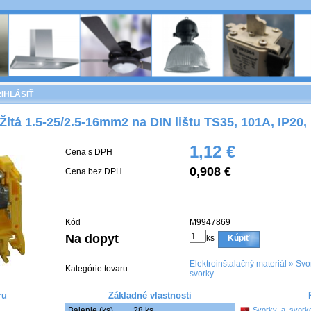
IHLÁSIŤ
Žltá 1.5-25/2.5-16mm2 na DIN lištu TS35, 101A, IP20,
1,12 €
Cena s DPH
0,908 €
Cena bez DPH
Kód
M9947869
Na dopyt
ks
Kúpiť
Elektroinštalačný materiál
»
Svor
Kategórie tovaru
svorky
ru
Základné vlastnosti
Balenie (ks)
28 ks
Svorky_a_svork