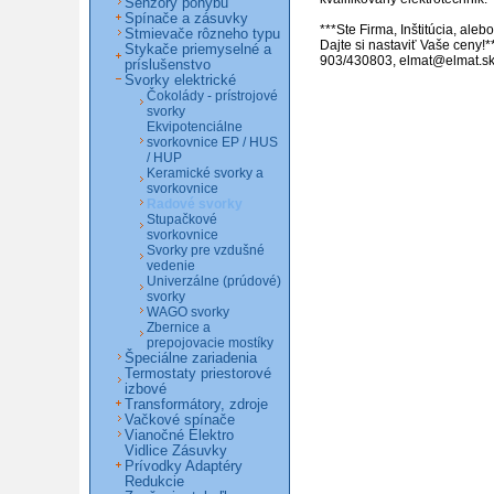
Senzory pohybu
Spínače a zásuvky
***Ste Firma, Inštitúcia, ale
Stmievače rôzneho typu
Dajte si nastaviť Vaše ceny!*
Stykače priemyselné a
903/430803, elmat@elmat.sk
príslušenstvo
Svorky elektrické
Čokolády - prístrojové
svorky
Ekvipotenciálne
svorkovnice EP / HUS
/ HUP
Keramické svorky a
svorkovnice
Radové svorky
Stupačkové
svorkovnice
Svorky pre vzdušné
vedenie
Univerzálne (prúdové)
svorky
WAGO svorky
Zbernice a
prepojovacie mostíky
Špeciálne zariadenia
Termostaty priestorové
izbové
Transformátory, zdroje
Vačkové spínače
Vianočné Elektro
Vidlice Zásuvky
Prívodky Adaptéry
Redukcie