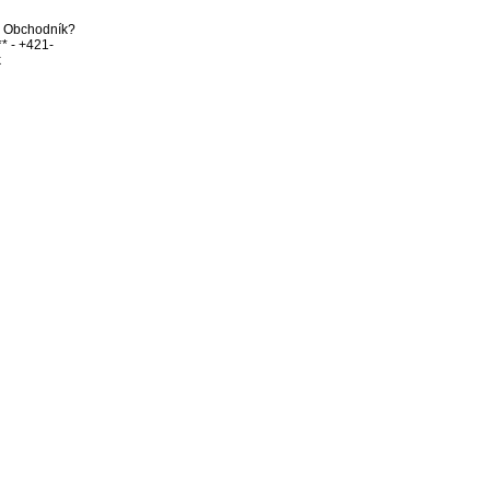
bo Obchodník? 
** - +421-

