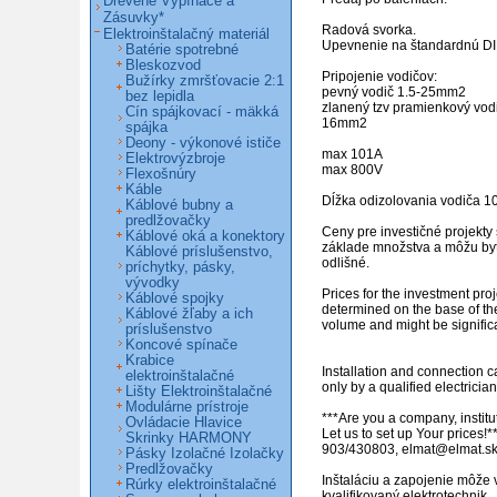
Drevené Vypínače a
Zásuvky*
Radová svorka.

Elektroinštalačný materiál
Upevnenie na štandardnú DIN 
Batérie spotrebné
Bleskozvod
Pripojenie vodičov:

Bužírky zmršťovacie 2:1
pevný vodič 1.5-25mm2

bez lepidla
zlanený tzv pramienkový vodi
Cín spájkovací - mäkká
16mm2

spájka
Deony - výkonové ističe
max 101A

Elektrovýzbroje
max 800V

Flexošnúry
Káble
Dĺžka odizolovania vodiča 1
Káblové bubny a
predlžovačky
Ceny pre investičné projekty 
Káblové oká a konektory
základe množstva a môžu byť
Káblové príslušenstvo,
odlišné. 

príchytky, pásky,
vývodky
Prices for the investment proj
Káblové spojky
determined on the base of th
Káblové žľaby a ich
volume and might be significant
príslušenstvo
Koncové spínače
Krabice
Installation and connection c
elektroinštalačné
only by a qualified electrician.
Lišty Elektroinštalačné
Modulárne prístroje
***Are you a company, institut
Ovládacie Hlavice
Let us to set up Your prices!**
Skrinky HARMONY
903/430803, elmat@elmat.sk 
Pásky Izolačné Izolačky
Predlžovačky
Inštaláciu a zapojenie môže 
Rúrky elektroinštalačné
kvalifikovaný elektrotechnik. 
