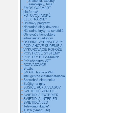
Značenia, tabuľky,
samolepky, fólia
EMOS GOSMART
platforma*
FOTOVOLTAICKÉ
ELEKTRÁRNE*
Hotelový program*
Náhradné diely dovozcu
Náhradne kryty na svietidlá
Ohrievače konvektory
infražiariče radiátory
OSOBNÉ VYPÍNAČE ALY*
PODLAHOVÉ KÚRENIE A
VYKUROVACIE ROHOŽE
POISTKOVÉ SYSTÉMY
POISTKY BUSSMANN*
Príslušenstvo VZT
ROZVÁDZAČE
Služby
SMART home a WiFi
inteligentná elektroinštalácia
Spotrebná elektronika
Sušiče na ruky
SUŠIČE RÚK A VLASOV
SVETELNÉ ZDROJE
SVIETIDLÁ EXTERIÉR
SVIETIDLÁ INTERIÉR
SVIETIDLÁ LED
Telekomunikácie*
TUYA (Smart Life)