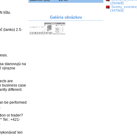
(2504kB)
Svorky_svornice
(3470kB)
lištu.

Galéria obrázkov
č (lanko) 2.5-
0mm.

sa stanovujú na 
 výrazne 
ects are 
e business case 
ly different. 

an be performed 


ion or trader? 
* Tel.: +421-


vykonávať len 