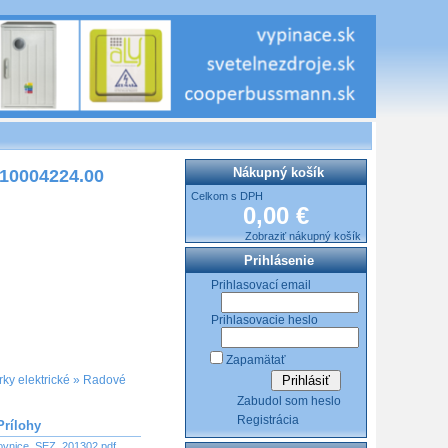
Nákupný košík
 10004224.00
Celkom s DPH
0,00 €
Zobraziť nákupný košík
Prihlásenie
Prihlasovací email
Prihlasovacie heslo
Zapamätať
ky elektrické
»
Radové
Zabudol som heslo
Registrácia
Prílohy
ovnice_SEZ_201302.pdf