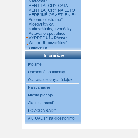
platforma*
VENTILÁTORY CATA
VENTILÁTORY NA LETO
VEREJNÉ OSVETLENIE*
Veterné elektrárne*
Videovrátniky,
audiovrátniky, zvončeky
Vstavané spotrebiče
VÝPREDAJ - Rôzne*
WiFi a RF bezdrôtové
zariadenia
Informácie
Kto sme
Obchodné podmienky
Ochrana osobných údajov
Na stiahnutie
Miesta predaja
Ako nakupovať
POMOC A RADY
AKTUALITY na digestor.info