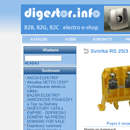
KATALÓG
KOŠÍK
KONTAKTY
PR
Hľadanie
Svorka RS 25/3 
HĽADAJ
Sortiment
AKCIA ELEKTRO*
Aktuálne NETTO CENY*
Vyhľadávanie detekcia
káblov
BAZÁR ELEKTRO*
DARČEKOVÉ POUKÁŽKY
a Tipy na Darčeky
DIGESTORY CATA a
EMPIRE - DOPREDAJ
DOMÉNY NA PREDAJ
DOMAINS FOR SALE
Popis k tova
Doplnkový sortiment
Predaj po baleniach.
