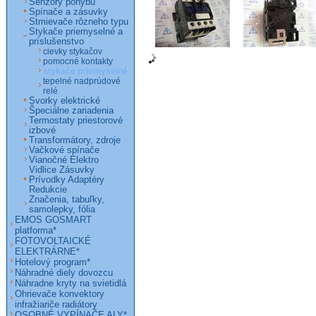
Senzory pohybu
Spínače a zásuvky
Stmievače rôzneho typu
Stykače priemyselné a
príslušenstvo
cievky stykačov
pomocné kontakty
stykače priemyselné
tepelné nadprúdové
relé
Svorky elektrické
Špeciálne zariadenia
Termostaty priestorové
izbové
Transformátory, zdroje
Vačkové spínače
Vianočné Elektro
Vidlice Zásuvky
Prívodky Adaptéry
Redukcie
Značenia, tabuľky,
samolepky, fólia
EMOS GOSMART
platforma*
FOTOVOLTAICKÉ
ELEKTRÁRNE*
Hotelový program*
Náhradné diely dovozcu
Náhradne kryty na svietidlá
Ohrievače konvektory
infražiariče radiátory
OSOBNÉ VYPÍNAČE ALY*