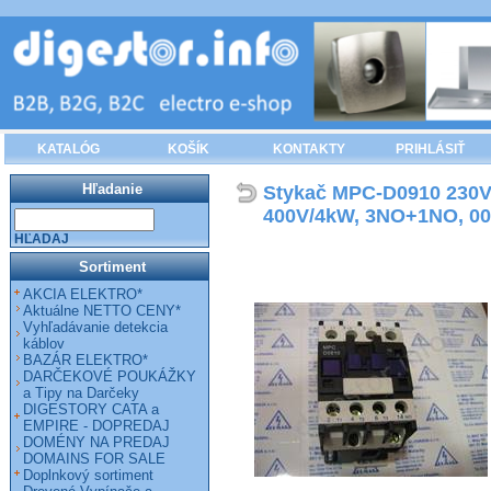
KATALÓG
KOŠÍK
KONTAKTY
PRIHLÁSIŤ
Hľadanie
Stykač MPC-D0910 230V 
400V/4kW, 3NO+1NO, 00
HĽADAJ
Sortiment
AKCIA ELEKTRO*
Aktuálne NETTO CENY*
Vyhľadávanie detekcia
káblov
BAZÁR ELEKTRO*
DARČEKOVÉ POUKÁŽKY
a Tipy na Darčeky
DIGESTORY CATA a
EMPIRE - DOPREDAJ
DOMÉNY NA PREDAJ
DOMAINS FOR SALE
Doplnkový sortiment