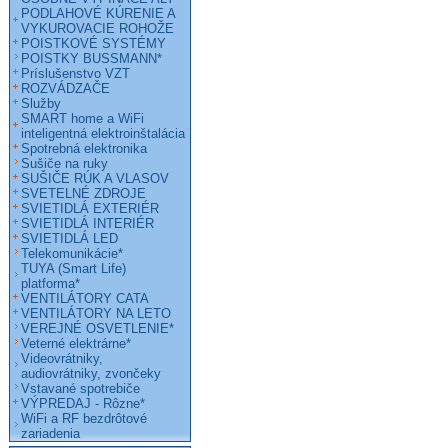
PODLAHOVÉ KÚRENIE A
VYKUROVACIE ROHOŽE
POISTKOVÉ SYSTÉMY
POISTKY BUSSMANN*
Príslušenstvo VZT
ROZVÁDZAČE
Služby
SMART home a WiFi
inteligentná elektroinštalácia
Spotrebná elektronika
Sušiče na ruky
SUŠIČE RÚK A VLASOV
SVETELNÉ ZDROJE
SVIETIDLÁ EXTERIÉR
SVIETIDLÁ INTERIÉR
SVIETIDLÁ LED
Telekomunikácie*
TUYA (Smart Life)
platforma*
VENTILÁTORY CATA
VENTILÁTORY NA LETO
VEREJNÉ OSVETLENIE*
Veterné elektrárne*
Videovrátniky,
audiovrátniky, zvončeky
Vstavané spotrebiče
VÝPREDAJ - Rôzne*
WiFi a RF bezdrôtové
zariadenia