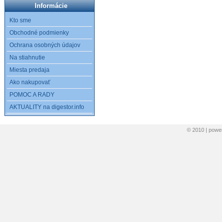
Informácie
Kto sme
Obchodné podmienky
Ochrana osobných údajov
Na stiahnutie
Miesta predaja
Ako nakupovať
POMOC A RADY
AKTUALITY na digestor.info
© 2010 | pow