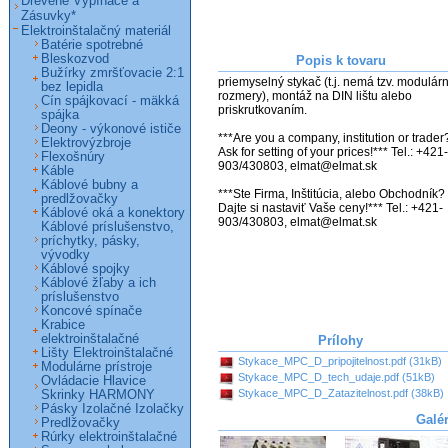
Drevené Vypínače a
Zásuvky*
Elektroinštalačný materiál
Batérie spotrebné
Bleskozvod
Popis k tovaru
Bužírky zmršťovacie 2:1
priemyselný stykač (t.j. nemá tzv. modulárn
bez lepidla
rozmery), montáž na DIN lištu alebo 
Cín spájkovací - mäkká
priskrutkovaním.

spájka
Deony - výkonové ističe
***Are you a company, institution or trader?
Elektrovýzbroje
Ask for setting of your prices!*** Tel.: +421-
Flexošnúry
903/430803, elmat@elmat.sk 

Káble
Káblové bubny a
***Ste Firma, Inštitúcia, alebo Obchodník? 
predlžovačky
Dajte si nastaviť Vaše ceny!*** Tel.: +421-
Káblové oká a konektory
903/430803, elmat@elmat.sk
Káblové príslušenstvo,
príchytky, pásky,
vývodky
Káblové spojky
Káblové žľaby a ich
príslušenstvo
Koncové spínače
Krabice
elektroinštalačné
Prílohy
Lišty Elektroinštalačné
Stykace_MPC_D_pripojitelnost.pdf (31kB)
Modulárne prístroje
Stykace_MPC_D_tech_udaje.pdf (51kB)
Ovládacie Hlavice
Stykace_MPC_D_Zatazitelnost.pdf (38kB)
Skrinky HARMONY
Pásky Izolačné Izolačky
Galé
Predlžovačky
Rúrky elektroinštalačné