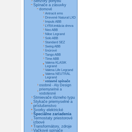
Senzory pohybu
Spínače a zásuvky
domové
Antracit ems
Drevené Natural LXD
Impuls ABB
LYRA imitácia dreva
Neo ABB
Niloe Legrand
Solo ABB
Standard SEZ
Swing ABB
šnúrové
Tango ABB
Time ABB
Valena KLASIK
Legrand
Valena Life Legrand
Valena NEUTRÁL
Legrand
vstavné spínače
osobné - Aly Design
priemyselné a
vodotesné
Stmievače rôzneho typu
Stykače priemyselné a
príslušenstvo
Svorky elektrické
Špeciálne zariadenia
Termostaty priestorové
izbové
Transformátory, zdroje
Vačkové spínače