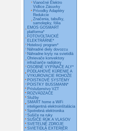
Vianočné Elektro
Vidlice Zásuvky
Prívodky Adaptéry
Redukcie
Značenia, tabuľky,
samolepky, fólia
EMOS GOSMART
platforma*
FOTOVOLTAICKÉ
ELEKTRÁRNE*
Hotelový program*
Náhradné diely dovozcu
Náhradne kryty na svietidlá
Ohrievače konvektory
infražiariče radiátory
OSOBNÉ VYPÍNAČE ALY*
PODLAHOVÉ KÚRENIE A
VYKUROVACIE ROHOŽE
POISTKOVÉ SYSTÉMY
POISTKY BUSSMANN*
Príslušenstvo VZT
ROZVÁDZAČE
Služby
SMART home a WiFi
inteligentná elektroinštalácia
Spotrebná elektronika
Sušiče na ruky
SUŠIČE RÚK A VLASOV
SVETELNÉ ZDROJE
SVIETIDLÁ EXTERIÉR