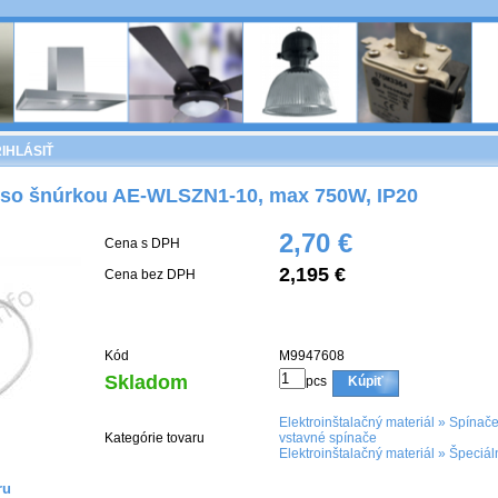
IHLÁSIŤ
 so šnúrkou AE-WLSZN1-10, max 750W, IP20
2,70 €
Cena s DPH
2,195 €
Cena bez DPH
Kód
M9947608
Skladom
pcs
Kúpiť
Elektroinštalačný materiál
»
Spínače
Kategórie tovaru
vstavné spínače
Elektroinštalačný materiál
»
Špeciál
ru