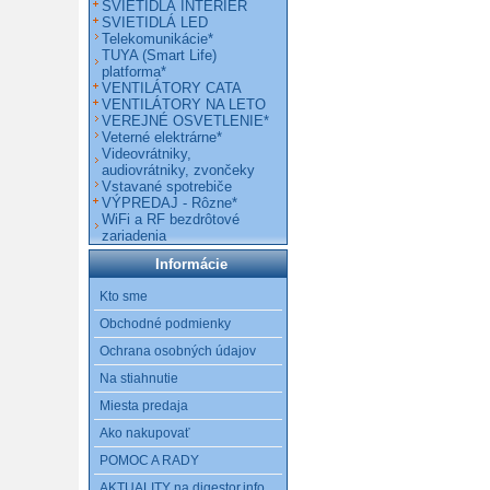
SVIETIDLÁ INTERIÉR
SVIETIDLÁ LED
Telekomunikácie*
TUYA (Smart Life)
platforma*
VENTILÁTORY CATA
VENTILÁTORY NA LETO
VEREJNÉ OSVETLENIE*
Veterné elektrárne*
Videovrátniky,
audiovrátniky, zvončeky
Vstavané spotrebiče
VÝPREDAJ - Rôzne*
WiFi a RF bezdrôtové
zariadenia
Informácie
Kto sme
Obchodné podmienky
Ochrana osobných údajov
Na stiahnutie
Miesta predaja
Ako nakupovať
POMOC A RADY
AKTUALITY na digestor.info