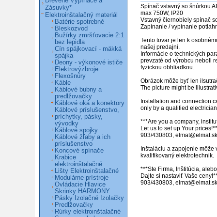
Drevené Vypínače a
Spínač vstavný so šnúrkou 
Zásuvky*
max 750W, IP20                                                                  

Elektroinštalačný materiál
Vstavný čiernobiely spínač so
Batérie spotrebné
Zapínanie / vypínanie potiahn
Bleskozvod
Bužírky zmršťovacie 2:1
Tento tovar je len k osobném
bez lepidla
našej predajni.

Cín spájkovací - mäkká
Informácie o technických par
spájka
prevzaté od výrobcu neboli r
Deony - výkonové ističe
fyzickou obhliadkou.

Elektrovýzbroje
Flexošnúry
Obrázok môže byť len ilsutrač
Káble
The picture might be illustrativ
Káblové bubny a
predlžovačky
Installation and connection c
Káblové oká a konektory
only by a qualified electrician.
Káblové príslušenstvo,
príchytky, pásky,
***Are you a company, institut
vývodky
Let us to set up Your prices!**
Káblové spojky
903/430803, elmat@elmat.sk 
Káblové žľaby a ich
príslušenstvo
Inštaláciu a zapojenie môže 
Koncové spínače
kvalifikovaný elektrotechnik. 

Krabice
elektroinštalačné
***Ste Firma, Inštitúcia, ale
Lišty Elektroinštalačné
Dajte si nastaviť Vaše ceny!*
Modulárne prístroje
903/430803, elmat@elmat.s
Ovládacie Hlavice
Skrinky HARMONY
Pásky Izolačné Izolačky
Predlžovačky
Rúrky elektroinštalačné