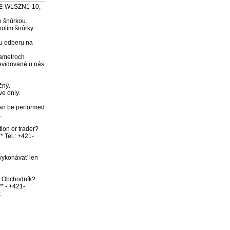
AE-WLSZN1-10, 
 šnúrkou. 
utím šnúrky.

u odberu na 
ametroch 
evidované u nás 
ný. 

e only. 

an be performed 


ion or trader? 
* Tel.: +421-


vykonávať len 
bo Obchodník? 
** - +421-
k