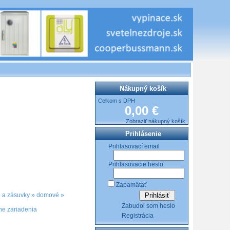
Nákupný košík
Celkom s DPH
0,00 €
Zobraziť nákupný košík
Prihlásenie
Prihlasovací email
Prihlasovacie heslo
Zapamätať
 a zásuvky
»
domové
»
Zabudol som heslo
ne zariadenia
Registrácia