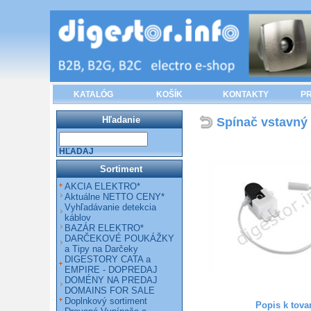
KATALÓG
KOŠÍK
KONTAKTY
PR
Hľadanie
Spínač vstavný
HĽADAJ
Sortiment
AKCIA ELEKTRO*
Aktuálne NETTO CENY*
Vyhľadávanie detekcia
káblov
BAZÁR ELEKTRO*
DARČEKOVÉ POUKÁŽKY
a Tipy na Darčeky
DIGESTORY CATA a
EMPIRE - DOPREDAJ
DOMÉNY NA PREDAJ
DOMAINS FOR SALE
Doplnkový sortiment
Popis k tova