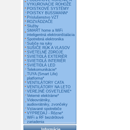
VYKUROVACIE ROHOŽE
POISTKOVÉ SYSTÉMY
POISTKY BUSSMANN*
Príslušenstvo VZT
ROZVÁDZAČE
Služby
SMART home a WiFi
inteligentná elektroinštalácia
Spotrebná elektronika
Sušiče na ruky
SUŠIČE RÚK A VLASOV
SVETELNÉ ZDROJE
SVIETIDLÁ EXTERIÉR
SVIETIDLÁ INTERIÉR
SVIETIDLÁ LED
Telekomunikácie*
TUYA (Smart Life)
platforma*
VENTILÁTORY CATA
VENTILÁTORY NA LETO
VEREJNÉ OSVETLENIE*
Veterné elektrárne*
Videovrátniky,
audiovrátniky, zvončeky
Vstavané spotrebiče
VÝPREDAJ - Rôzne*
WiFi a RF bezdrôtové
zariadenia
Informácie