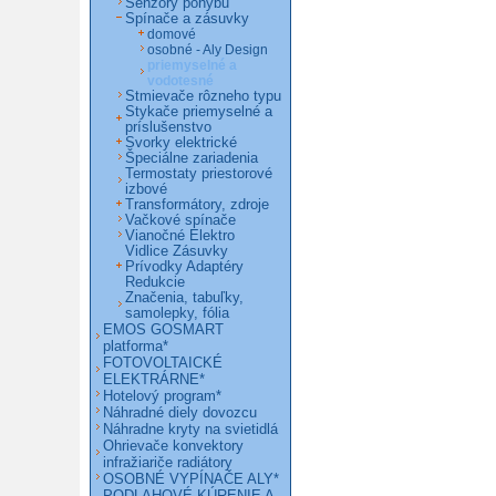
Senzory pohybu
Spínače a zásuvky
domové
osobné - Aly Design
priemyselné a
vodotesné
Stmievače rôzneho typu
Stykače priemyselné a
príslušenstvo
Svorky elektrické
Špeciálne zariadenia
Termostaty priestorové
izbové
Transformátory, zdroje
Vačkové spínače
Vianočné Elektro
Vidlice Zásuvky
Prívodky Adaptéry
Redukcie
Značenia, tabuľky,
samolepky, fólia
EMOS GOSMART
platforma*
FOTOVOLTAICKÉ
ELEKTRÁRNE*
Hotelový program*
Náhradné diely dovozcu
Náhradne kryty na svietidlá
Ohrievače konvektory
infražiariče radiátory
OSOBNÉ VYPÍNAČE ALY*
PODLAHOVÉ KÚRENIE A