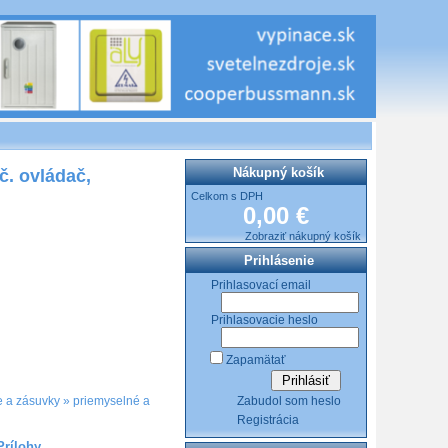
Nákupný košík
č. ovládač,
Celkom s DPH
0,00 €
Zobraziť nákupný košík
Prihlásenie
Prihlasovací email
Prihlasovacie heslo
Zapamätať
Zabudol som heslo
 a zásuvky
»
priemyselné a
Registrácia
Prílohy