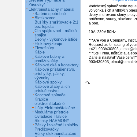
Drevené Vypínače a
Zásuvky*
Vodotesný spínač série Aquab
Elektroinštalačný materiál
vo vonkajších a vlhkých priest
Batérie spotrebné
dvory, murované steny, ploty a
Bleskozvod
práčovne, sauny, plavárne, z
Bužírky zmršťovacie 2:1
a pod.

bez lepidla
Cín spájkovací - mäkká
10A, 230V 50Hz

spájka
Deony - výkonové ističe
***Are you a Company, Institu
Elektrovýzbroje
Request us for setting of your p
Flexošnúry
+421-903/430803, elmat@elm
Káble
***Ste Firma, Inštitúcia, ale
Káblové bubny a
Dajte si nastaviť Vaše ceny!**
predlžovačky
Káblové oká a konektory
Káblové príslušenstvo,
príchytky, pásky,
vývodky
Káblové spojky
Káblové žľaby a ich
príslušenstvo
Koncové spínače
Krabice
elektroinštalačné
Lišty Elektroinštalačné
Modulárne prístroje
Ovládacie Hlavice
Skrinky HARMONY
Pásky Izolačné Izolačky
Predlžovačky
Rúrky elektroinštalačné