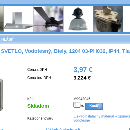
IHLÁSIŤ
 SVETLO, Vodotesný, Biely, 1204 03-PH032, IP44, Tla
3,97 €
Cena s DPH
3,224 €
Cena bez DPH
Kód
M9943046
Skladom
ks
Kúpiť
Elektroinštalačný materiál
»
Spínače
Kategórie tovaru
vodotesné
ru
Základné vlastnosti