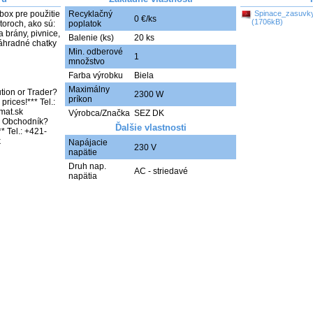
ox pre použitie 
Recyklačný
Spinace_zasuvk
0 €/ks
(1706kB)
oroch, ako sú:

poplatok
 brány, pivnice, 
Balenie (ks)
20 ks
áhradné chatky 
Min. odberové
1
množstvo
Farba výrobku
Biela
Maximálny
tion or Trader? 
2300 W
príkon
rices!*** Tel.: 
at.sk 

Výrobca/Značka
SEZ DK
bo Obchodník? 
Ďalšie vlastnosti
* Tel.: +421-
Napájacie
230 V
napätie
Druh nap.
AC - striedavé
napätia