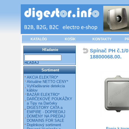
KATALÓG
KOŠÍK
KONTAKTY
PR
Hľadanie
Spínač PH č.1/0
18800068.00.
HĽADAJ
Sortiment
AKCIA ELEKTRO*
Aktuálne NETTO CENY*
Vyhľadávanie detekcia
káblov
BAZÁR ELEKTRO*
DARČEKOVÉ POUKÁŽKY
a Tipy na Darčeky
DIGESTORY CATA a
EMPIRE - DOPREDAJ
DOMÉNY NA PREDAJ
DOMAINS FOR SALE
Doplnkový sortiment
Popis k tova