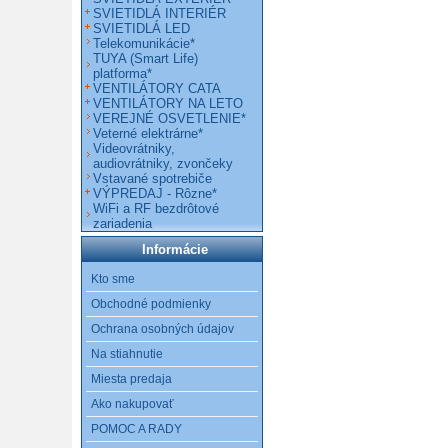
SVIETIDLÁ INTERIÉR
SVIETIDLÁ LED
Telekomunikácie*
TUYA (Smart Life)
platforma*
VENTILÁTORY CATA
VENTILÁTORY NA LETO
VEREJNÉ OSVETLENIE*
Veterné elektrárne*
Videovrátniky,
audiovrátniky, zvončeky
Vstavané spotrebiče
VÝPREDAJ - Rôzne*
WiFi a RF bezdrôtové
zariadenia
Informácie
Kto sme
Obchodné podmienky
Ochrana osobných údajov
Na stiahnutie
Miesta predaja
Ako nakupovať
POMOC A RADY