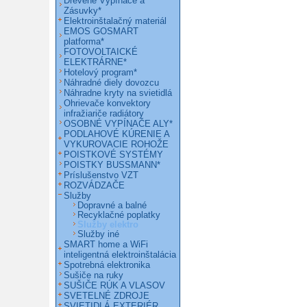
Drevené Vypínače a
Zásuvky*
Elektroinštalačný materiál
EMOS GOSMART
platforma*
FOTOVOLTAICKÉ
ELEKTRÁRNE*
Hotelový program*
Náhradné diely dovozcu
Náhradne kryty na svietidlá
Ohrievače konvektory
infražiariče radiátory
OSOBNÉ VYPÍNAČE ALY*
PODLAHOVÉ KÚRENIE A
VYKUROVACIE ROHOŽE
POISTKOVÉ SYSTÉMY
POISTKY BUSSMANN*
Príslušenstvo VZT
ROZVÁDZAČE
Služby
Dopravné a balné
Recyklačné poplatky
Služby elektro
Služby iné
SMART home a WiFi
inteligentná elektroinštalácia
Spotrebná elektronika
Sušiče na ruky
SUŠIČE RÚK A VLASOV
SVETELNÉ ZDROJE
SVIETIDLÁ EXTERIÉR