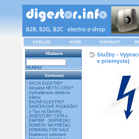
KATALÓG
KOŠÍK
KONTAKTY
PR
Hľadanie
Služby - Vyprac
v priemysle)
HĽADAJ
Sortiment
AKCIA ELEKTRO*
Aktuálne NETTO CENY*
Vyhľadávanie detekcia
káblov
BAZÁR ELEKTRO*
DARČEKOVÉ POUKÁŽKY
a Tipy na Darčeky
DIGESTORY CATA a
EMPIRE - DOPREDAJ
DOMÉNY NA PREDAJ
DOMAINS FOR SALE
Doplnkový sortiment