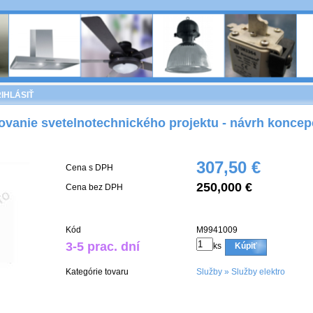
IHLÁSIŤ
ovanie svetelnotechnického projektu - návrh koncepc
307,50 €
Cena s DPH
250,000 €
Cena bez DPH
Kód
M9941009
3-5 prac. dní
ks
Kúpiť
Kategórie tovaru
Služby
»
Služby elektro