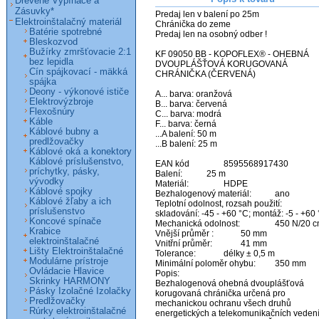
Drevené Vypínače a
Zásuvky*
Predaj len v balení po 25m

Elektroinštalačný materiál
Chránička do zeme

Batérie spotrebné
Predaj len na osobný odber !

Bleskozvod
Bužírky zmršťovacie 2:1
KF 09050 BB - KOPOFLEX® - OHEBNÁ 
bez lepidla
DVOUPLÁŠŤOVÁ KORUGOVANÁ 
Cín spájkovací - mäkká
CHRÁNIČKA (ČERVENÁ)

spájka
Deony - výkonové ističe
A... barva: oranžová

Elektrovýzbroje
B... barva: červená

Flexošnúry
C... barva: modrá

Káble
F... barva: černá

Káblové bubny a
...A balení: 50 m

predlžovačky
...B balení: 25 m

Káblové oká a konektory
Káblové príslušenstvo,
EAN kód	 	8595568917430

príchytky, pásky,
Balení:	 	25 m

vývodky
Materiál:	 	HDPE

Káblové spojky
Bezhalogenový materiál:	 	ano

Káblové žľaby a ich
Teplotní odolnost, rozsah použití:

príslušenstvo
skladování: -45 - +60 °C; montáž: -5 - +60 
Koncové spínače
Mechanická odolnost:	 	450 N/20 cm

Krabice
Vnější průměr :	 	50 mm

elektroinštalačné
Vnitřní průměr:	 	41 mm

Lišty Elektroinštalačné
Tolerance:	 	délky ± 0,5 m

Modulárne prístroje
Minimální poloměr ohybu:	 	350 mm

Ovládacie Hlavice
Popis:

Skrinky HARMONY
Bezhalogenová ohebná dvouplášťová 
Pásky Izolačné Izolačky
korugovaná chránička určená pro 
Predlžovačky
mechanickou ochranu všech druhů 
Rúrky elektroinštalačné
energetických a telekomunikačních vedení.