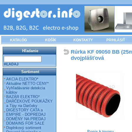
KATALÓG
KOŠÍK
KONTAKTY
PRIHLÁSIŤ
Hľadanie
Rúrka KF 09050 BB (25m
dvojplášťová
HĽADAJ
Sortiment
AKCIA ELEKTRO*
Aktuálne NETTO CENY*
Vyhľadávanie detekcia
káblov
BAZÁR ELEKTRO*
DARČEKOVÉ POUKÁŽKY
a Tipy na Darčeky
DIGESTORY CATA a
EMPIRE - DOPREDAJ
DOMÉNY NA PREDAJ
DOMAINS FOR SALE
Doplnkový sortiment
Popis k tovaru