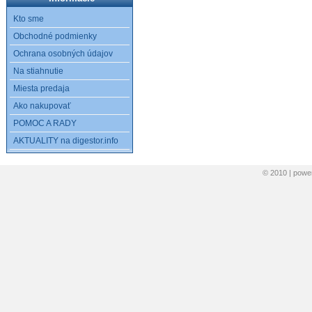
Kto sme
Obchodné podmienky
Ochrana osobných údajov
Na stiahnutie
Miesta predaja
Ako nakupovať
POMOC A RADY
AKTUALITY na digestor.info
© 2010 | pow