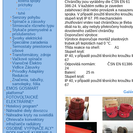
kolená spojky
Chráničky jsou vyráběny dle ČSN EN 61 
príchytky
386-24. V každém svitku je zaveden 
ohybné
zatahovací drát nebo provázek a nasazena
tuhé
spojka. V případě použití těsnicího kroužku 
Senzory pohybu
stupeň krytí IP 67. Při mechanickém 
Spínače a zásuvky
zhutňování vrstev nad chráničkou je třeba 
Stmievače rôzneho typu
dbát na to, aby nebyly překročeny hodnoty 
Stykače priemyselné a
dovoleného zatížení chráničky.

príslušenstvo
Doporučení výrobce:

Svorky elektrické
Výrobce doporučuje montáž plastových 
Špeciálne zariadenia
trubek při teplotách nad 0 °C.

Termostaty priestorové
Třída reakce na oheň:	 	A1

izbové
Stupeň krytí:

Transformátory, zdroje
IP 40, v případě použití těsnícího kroužku I
Vačkové spínače
67

Vianočné Elektro
Odpovídá normám:	 	ČSN EN 61386-
Vidlice Zásuvky
24

Prívodky Adaptéry
Balení:	 	25 m

Redukcie
Stupeň krytí:

Značenia, tabuľky,
IP 40, v případě použití těsnícího kroužku I
samolepky, fólia
EMOS GOSMART
Galé
platforma*
FOTOVOLTAICKÉ
ELEKTRÁRNE*
Hotelový program*
Náhradné diely dovozcu
Náhradne kryty na svietidlá
Ohrievače konvektory
infražiariče radiátory
OSOBNÉ VYPÍNAČE ALY*
PODLAHOVÉ KÚRENIE A