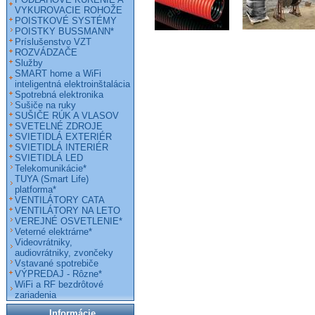
VYKUROVACIE ROHOŽE
POISTKOVÉ SYSTÉMY
POISTKY BUSSMANN*
Príslušenstvo VZT
ROZVÁDZAČE
Služby
SMART home a WiFi
inteligentná elektroinštalácia
Spotrebná elektronika
Sušiče na ruky
SUŠIČE RÚK A VLASOV
SVETELNÉ ZDROJE
SVIETIDLÁ EXTERIÉR
SVIETIDLÁ INTERIÉR
SVIETIDLÁ LED
Telekomunikácie*
TUYA (Smart Life)
platforma*
VENTILÁTORY CATA
VENTILÁTORY NA LETO
VEREJNÉ OSVETLENIE*
Veterné elektrárne*
Videovrátniky,
audiovrátniky, zvončeky
Vstavané spotrebiče
VÝPREDAJ - Rôzne*
WiFi a RF bezdrôtové
zariadenia
Informácie