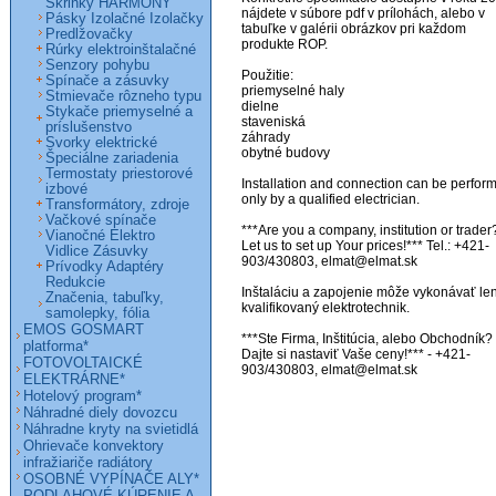
Skrinky HARMONY
nájdete v súbore pdf v prílohách, alebo v 
Pásky Izolačné Izolačky
tabuľke v galérii obrázkov pri každom 
Predlžovačky
produkte ROP.

Rúrky elektroinštalačné
Senzory pohybu
Použitie:

Spínače a zásuvky
priemyselné haly

Stmievače rôzneho typu
dielne

Stykače priemyselné a
staveniská

príslušenstvo
záhrady

Svorky elektrické
obytné budovy

Špeciálne zariadenia
Termostaty priestorové
Installation and connection can be perform
izbové
only by a qualified electrician.

Transformátory, zdroje
Vačkové spínače
***Are you a company, institution or trader?
Vianočné Elektro
Let us to set up Your prices!*** Tel.: +421-
Vidlice Zásuvky
903/430803, elmat@elmat.sk 

Prívodky Adaptéry
Redukcie
Inštaláciu a zapojenie môže vykonávať len
Značenia, tabuľky,
kvalifikovaný elektrotechnik. 

samolepky, fólia
EMOS GOSMART
***Ste Firma, Inštitúcia, alebo Obchodník? 
platforma*
Dajte si nastaviť Vaše ceny!*** - +421-
FOTOVOLTAICKÉ
903/430803, elmat@elmat.sk
ELEKTRÁRNE*
Hotelový program*
Náhradné diely dovozcu
Náhradne kryty na svietidlá
Ohrievače konvektory
infražiariče radiátory
OSOBNÉ VYPÍNAČE ALY*
PODLAHOVÉ KÚRENIE A