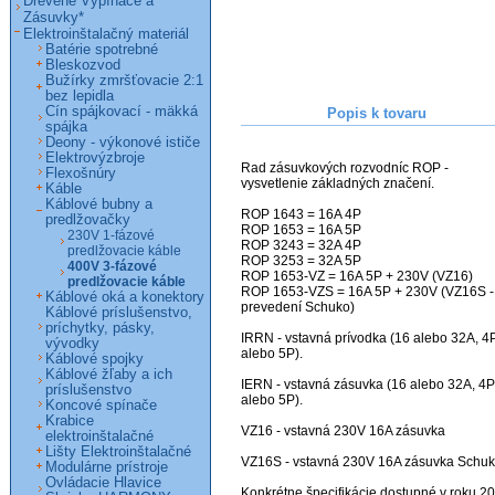
Drevené Vypínače a
Zásuvky*
Elektroinštalačný materiál
Batérie spotrebné
Bleskozvod
Bužírky zmršťovacie 2:1
bez lepidla
Cín spájkovací - mäkká
Popis k tovaru
spájka
Deony - výkonové ističe
Elektrovýzbroje
Rad zásuvkových rozvodníc ROP - 
Flexošnúry
vysvetlenie základných značení.

Káble
Káblové bubny a
ROP 1643 = 16A 4P

predlžovačky
ROP 1653 = 16A 5P

230V 1-fázové
ROP 3243 = 32A 4P

predlžovacie káble
ROP 3253 = 32A 5P

400V 3-fázové
ROP 1653-VZ = 16A 5P + 230V (VZ16)

predlžovacie káble
ROP 1653-VZS = 16A 5P + 230V (VZ16S - 
Káblové oká a konektory
prevedení Schuko)

Káblové príslušenstvo,
príchytky, pásky,
IRRN - vstavná prívodka (16 alebo 32A, 4P
vývodky
alebo 5P).

Káblové spojky
Káblové žľaby a ich
IERN - vstavná zásuvka (16 alebo 32A, 4P 
príslušenstvo
alebo 5P).

Koncové spínače
Krabice
VZ16 - vstavná 230V 16A zásuvka

elektroinštalačné
Lišty Elektroinštalačné
VZ16S - vstavná 230V 16A zásuvka Schuk
Modulárne prístroje
Ovládacie Hlavice
Konkrétne špecifikácie dostupné v roku 20