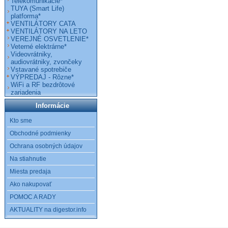
Telekomunikácie*
TUYA (Smart Life)
platforma*
VENTILÁTORY CATA
VENTILÁTORY NA LETO
VEREJNÉ OSVETLENIE*
Veterné elektrárne*
Videovrátniky,
audiovrátniky, zvončeky
Vstavané spotrebiče
VÝPREDAJ - Rôzne*
WiFi a RF bezdrôtové
zariadenia
Informácie
Kto sme
Obchodné podmienky
Ochrana osobných údajov
Na stiahnutie
Miesta predaja
Ako nakupovať
POMOC A RADY
AKTUALITY na digestor.info