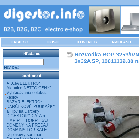
KATALÓG
KOŠÍK
KONTAKTY
PRIHLÁSIŤ
Hľadanie
Rozvodka ROP 3253/IVN, 
3x32A 5P, 10011139.00 
HĽADAJ
Sortiment
AKCIA ELEKTRO*
Aktuálne NETTO CENY*
Vyhľadávanie detekcia
káblov
BAZÁR ELEKTRO*
DARČEKOVÉ POUKÁŽKY
a Tipy na Darčeky
DIGESTORY CATA a
EMPIRE - DOPREDAJ
DOMÉNY NA PREDAJ
DOMAINS FOR SALE
Doplnkový sortiment