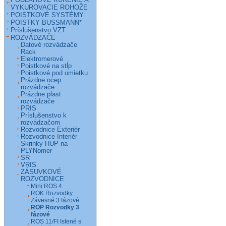
VYKUROVACIE ROHOŽE
POISTKOVÉ SYSTÉMY
POISTKY BUSSMANN*
Príslušenstvo VZT
ROZVÁDZAČE
Datové rozvádzače
Rack
Elektromerové
Poistkové na stĺp
Poistkové pod omietku
Prázdne ocep
rozvádzače
Prázdne plast
rozvádzače
PRIS
Príslušenstvo k
rozvádzačom
Rozvodnice Exteriér
Rozvodnice Interiér
Skrinky HUP na
PLYNomer
SR
VRIS
ZÁSUVKOVÉ
ROZVODNICE
Mini ROS 4
ROK Rozvodky
Závesné 3 fázové
ROP Rozvodky 3
fázové
ROS 11/FI Istené s