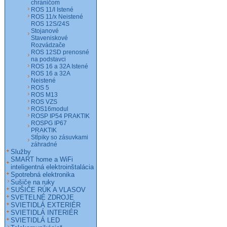
chráničom
ROS 11/I Istené
ROS 11/x Neistené
ROS 12S/24S
Stojanové
Staveniskové
Rozvádzače
ROS 12SD prenosné
na podstavci
ROS 16 a 32A Istené
ROS 16 a 32A
Neistené
ROS 5
ROS M13
ROS VZS
ROS16modul
ROSP IP54 PRAKTIK
ROSPG IP67
PRAKTIK
Stĺpiky so zásuvkami
záhradné
Služby
SMART home a WiFi
inteligentná elektroinštalácia
Spotrebná elektronika
Sušiče na ruky
SUŠIČE RÚK A VLASOV
SVETELNÉ ZDROJE
SVIETIDLÁ EXTERIÉR
SVIETIDLÁ INTERIÉR
SVIETIDLÁ LED