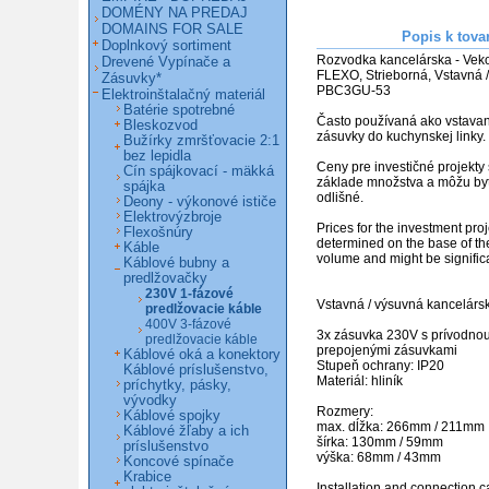
DOMÉNY NA PREDAJ
DOMAINS FOR SALE
Popis k tova
Doplnkový sortiment
Rozvodka kancelárska - Veko
Drevené Vypínače a
FLEXO, Strieborná, Vstavná 
Zásuvky*
PBC3GU-53                               
Elektroinštalačný materiál
Batérie spotrebné
Často používaná ako vstavan
Bleskozvod
zásuvky do kuchynskej linky.

Bužírky zmršťovacie 2:1
bez lepidla
Ceny pre investičné projekty 
Cín spájkovací - mäkká
základe množstva a môžu byť
spájka
odlišné. 

Deony - výkonové ističe
Elektrovýzbroje
Prices for the investment proj
Flexošnúry
determined on the base of th
Káble
volume and might be significant
Káblové bubny a
predlžovačky
230V 1-fázové
Vstavná / výsuvná kancelársk
predlžovacie káble
400V 3-fázové
3x zásuvka 230V s prívodnou 
predlžovacie káble
prepojenými zásuvkami

Káblové oká a konektory
Stupeň ochrany: IP20

Káblové príslušenstvo,
Materiál: hliník

príchytky, pásky,
vývodky
Rozmery:

Káblové spojky
max. dĺžka: 266mm / 211mm

Káblové žľaby a ich
šírka: 130mm / 59mm

príslušenstvo
výška: 68mm / 43mm

Koncové spínače
Krabice
Installation and connection c