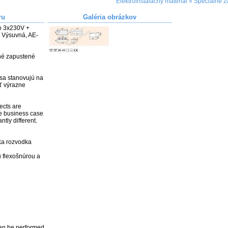
Elektroinštalačný materiál
»
Špeciálne z
ru
Galéria obrázkov
 3x230V + 
/ Výsuvná, AE-
  

é zapustené 
sa stanovujú na 
 výrazne 
ects are 
e business case 
ly different. 

a rozvodka

flexošnúrou a 
an be performed 