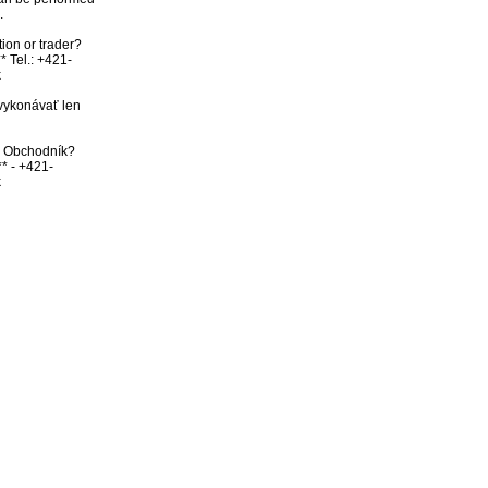


ion or trader? 
* Tel.: +421-


vykonávať len 
bo Obchodník? 
** - +421-