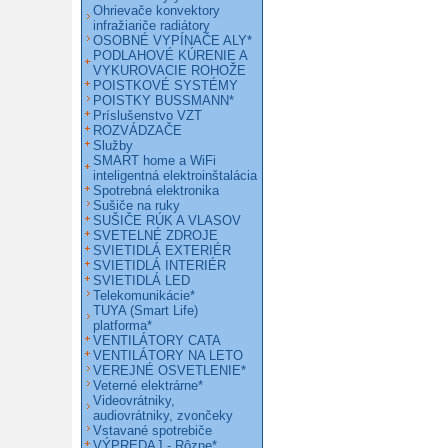
Ohrievače konvektory
infražiariče radiátory
OSOBNÉ VYPÍNAČE ALY*
PODLAHOVÉ KÚRENIE A
VYKUROVACIE ROHOŽE
POISTKOVÉ SYSTÉMY
POISTKY BUSSMANN*
Príslušenstvo VZT
ROZVÁDZAČE
Služby
SMART home a WiFi
inteligentná elektroinštalácia
Spotrebná elektronika
Sušiče na ruky
SUŠIČE RÚK A VLASOV
SVETELNÉ ZDROJE
SVIETIDLÁ EXTERIÉR
SVIETIDLÁ INTERIÉR
SVIETIDLÁ LED
Telekomunikácie*
TUYA (Smart Life)
platforma*
VENTILÁTORY CATA
VENTILÁTORY NA LETO
VEREJNÉ OSVETLENIE*
Veterné elektrárne*
Videovrátniky,
audiovrátniky, zvončeky
Vstavané spotrebiče
VÝPREDAJ - Rôzne*