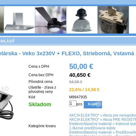
IHLÁSIŤ
lárska - Veko 3x230V + FLEXO, Strieborná, Vstavná 
50,00 €
Cena s DPH
40,650 €
Cena bez DPH
Pôvodná cena
64,58 €
Ušetríte - zľava z
22,6% / 14,58 €
pôvodnej ceny
Kód
M9947935
Skladom
pcs
Kúpiť
AKCIA ELEKTRO*
»
Akcia pre neregistr
AKCIA ELEKTRO*
»
Akcia PRE REGIS
Elektroinštalačný materiál
»
Káblové bub
Kategórie tovaru
1-fázové predlžovacie káble
Elektroinštalačný materiál
»
Predlžovačk