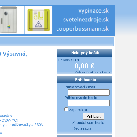
Nákupný košík
/ Výsuvná,
Celkom s DPH
0,00 €
Zobraziť nákupný košík
Prihlásenie
Prihlasovací email
Prihlasovacie heslo
Zapamätať
ovaných
TROVANÝCH
Zabudol som heslo
ny a predlžovačky
»
230V
Registrácia
y