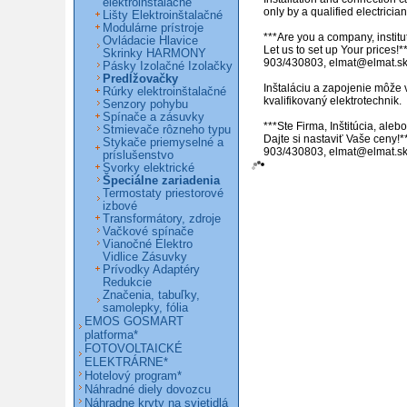
elektroinštalačné
only by a qualified electrician.
Lišty Elektroinštalačné
Modulárne prístroje
***Are you a company, institut
Ovládacie Hlavice
Let us to set up Your prices!**
Skrinky HARMONY
903/430803, elmat@elmat.sk 
Pásky Izolačné Izolačky
Predlžovačky
Inštaláciu a zapojenie môže 
Rúrky elektroinštalačné
kvalifikovaný elektrotechnik. 

Senzory pohybu
Spínače a zásuvky
***Ste Firma, Inštitúcia, ale
Stmievače rôzneho typu
Dajte si nastaviť Vaše ceny!*
Stykače priemyselné a
príslušenstvo
Svorky elektrické
Špeciálne zariadenia
Termostaty priestorové
izbové
Transformátory, zdroje
Vačkové spínače
Vianočné Elektro
Vidlice Zásuvky
Prívodky Adaptéry
Redukcie
Značenia, tabuľky,
samolepky, fólia
EMOS GOSMART
platforma*
FOTOVOLTAICKÉ
ELEKTRÁRNE*
Hotelový program*
Náhradné diely dovozcu
Náhradne kryty na svietidlá