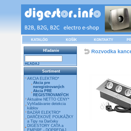
KATALÓG
KOŠÍK
KONTAKTY
PR
Hľadanie
Rozvodka kance
HĽADAJ
Sortiment
AKCIA ELEKTRO*
Akcia pre
neregistrovaných
Akcia PRE
REGISTROVANÝCH
Aktuálne NETTO CENY*
Vyhľadávanie detekcia
káblov
BAZÁR ELEKTRO*
DARČEKOVÉ POUKÁŽKY
a Tipy na Darčeky
DIGESTORY CATA a
EMPIRE - DOPREDAJ