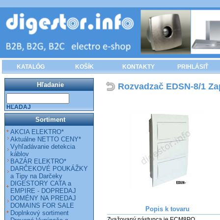
KATALÓG
KOŠÍK
KONTAKTY
PRIHLÁSIŤ
Hľadanie
Rozvadzač EDSN-8/1 Za
HĽADAJ
Sortiment
AKCIA ELEKTRO*
Aktuálne NETTO CENY*
Vyhľadávanie detekcia
káblov
BAZÁR ELEKTRO*
DARČEKOVÉ POUKÁŽKY
a Tipy na Darčeky
DIGESTORY CATA a
EMPIRE - DOPREDAJ
DOMÉNY NA PREDAJ
DOMAINS FOR SALE
Popis k tovaru
Doplnkový sortiment
Zvažovaný nástupca je ECM8PO
