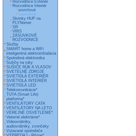
Rozvodnice Exteriér
Rozvodnice Interiér
povrchové
zapustené
Skrinky HUP na
PLYNomer
SR
VRIS
ZÁSUVKOVÉ
ROZVODNICE
Služby
SMART home a WiFi
inteligentná elektroinštalácia
Spotrebná elektronika
Sušiče na ruky
SUŠIČE RÚK A VLASOV
SVETELNÉ ZDROJE
SVIETIDLÁ EXTERIÉR
SVIETIDLÁ INTERIÉR
SVIETIDLÁ LED
Telekomunikácie*
TUYA (Smart Life)
platforma*
VENTILÁTORY CATA
VENTILÁTORY NA LETO
VEREJNÉ OSVETLENIE*
Veterné elektrárne*
Videovrátniky,
audiovrátniky, zvončeky
Vstavané spotrebiče
VÝPREDAJ - Rôzne*