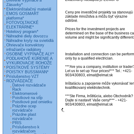
Drevené Vypínače a
Zásuvky*
Elektroinštalačný materiál
Ceny pre investičné projekty sa stanovujú 
EMOS GOSMART
základe množstva a môžu byť výrazne 
platforma*
odlišné. 

FOTOVOLTAICKÉ
ELEKTRÁRNE*
Prices for the investment projects are 
Hotelový program*
determined on the base of the business ca
Náhradné diely dovozcu
volume and might be significantly different. 
Náhradne kryty na svietidlá
Ohrievače konvektory
infražiariče radiátory
OSOBNÉ VYPÍNAČE ALY*
Installation and connection can be perform
PODLAHOVÉ KÚRENIE A
only by a qualified electrician.

VYKUROVACIE ROHOŽE
***Are you a company, institution or trader?
POISTKOVÉ SYSTÉMY
Let us to set up Your prices!*** Tel.: +421-
POISTKY BUSSMANN*
903/430803, elmat@elmat.sk 

Príslušenstvo VZT
ROZVÁDZAČE
Inštaláciu a zapojenie môže vykonávať len
Datové rozvádzače
kvalifikovaný elektrotechnik. 

Rack
Elektromerové
***Ste Firma, Inštitúcia, alebo Obchodník? 
Poistkové na stĺp
Dajte si nastaviť Vaše ceny!*** - +421-
Poistkové pod omietku
903/430803, elmat@elmat.sk
Prázdne ocep
rozvádzače
Prázdne plast
rozvádzače
PRIS
Príslušenstvo k
rozvádzačom