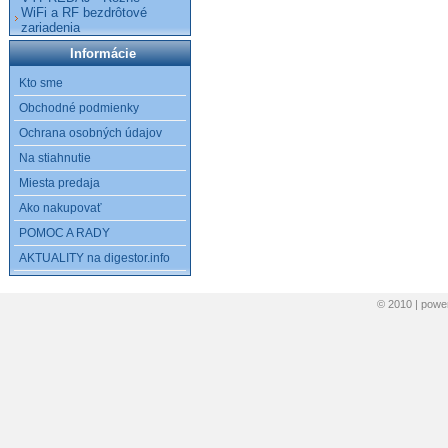
WiFi a RF bezdrôtové
zariadenia
Informácie
Kto sme
Obchodné podmienky
Ochrana osobných údajov
Na stiahnutie
Miesta predaja
Ako nakupovať
POMOC A RADY
AKTUALITY na digestor.info
© 2010 | pow