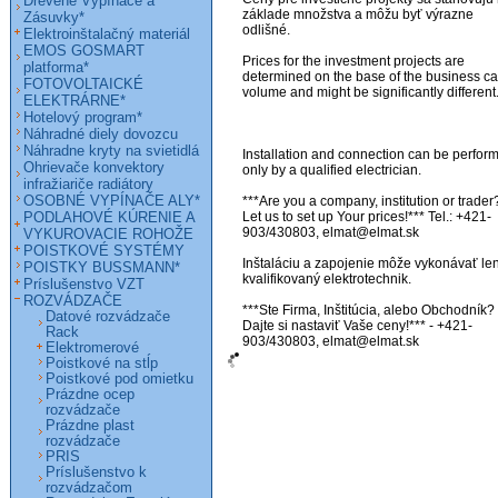
Drevené Vypínače a
základe množstva a môžu byť výrazne 
Zásuvky*
odlišné. 

Elektroinštalačný materiál
EMOS GOSMART
Prices for the investment projects are 
platforma*
determined on the base of the business ca
FOTOVOLTAICKÉ
volume and might be significantly different. 
ELEKTRÁRNE*
Hotelový program*
Náhradné diely dovozcu
Náhradne kryty na svietidlá
Installation and connection can be perform
Ohrievače konvektory
only by a qualified electrician.

infražiariče radiátory
OSOBNÉ VYPÍNAČE ALY*
***Are you a company, institution or trader?
PODLAHOVÉ KÚRENIE A
Let us to set up Your prices!*** Tel.: +421-
903/430803, elmat@elmat.sk 

VYKUROVACIE ROHOŽE
POISTKOVÉ SYSTÉMY
Inštaláciu a zapojenie môže vykonávať len
POISTKY BUSSMANN*
kvalifikovaný elektrotechnik. 

Príslušenstvo VZT
ROZVÁDZAČE
***Ste Firma, Inštitúcia, alebo Obchodník? 
Datové rozvádzače
Dajte si nastaviť Vaše ceny!*** - +421-
Rack
903/430803, elmat@elmat.sk
Elektromerové
Poistkové na stĺp
Poistkové pod omietku
Prázdne ocep
rozvádzače
Prázdne plast
rozvádzače
PRIS
Príslušenstvo k
rozvádzačom