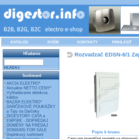
KATALÓG
KOŠÍK
KONTAKTY
PRIHLÁSIŤ
Hľadanie
Rozvadzač EDSN-6/1 Za
HĽADAJ
Sortiment
AKCIA ELEKTRO*
Aktuálne NETTO CENY*
Vyhľadávanie detekcia
káblov
BAZÁR ELEKTRO*
DARČEKOVÉ POUKÁŽKY
a Tipy na Darčeky
DIGESTORY CATA a
EMPIRE - DOPREDAJ
DOMÉNY NA PREDAJ
DOMAINS FOR SALE
Popis k tovaru
Doplnkový sortiment
Ceny pre investičné projekty sa stanovujú 