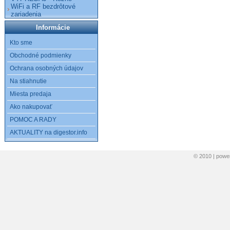
WiFi a RF bezdrôtové
zariadenia
Informácie
Kto sme
Obchodné podmienky
Ochrana osobných údajov
Na stiahnutie
Miesta predaja
Ako nakupovať
POMOC A RADY
AKTUALITY na digestor.info
© 2010 | pow