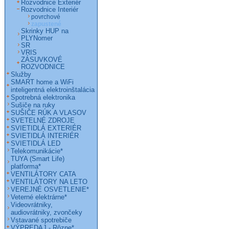
Rozvodnice Exteriér
Rozvodnice Interiér
povrchové
zapustené
Skrinky HUP na
PLYNomer
SR
VRIS
ZÁSUVKOVÉ
ROZVODNICE
Služby
SMART home a WiFi
inteligentná elektroinštalácia
Spotrebná elektronika
Sušiče na ruky
SUŠIČE RÚK A VLASOV
SVETELNÉ ZDROJE
SVIETIDLÁ EXTERIÉR
SVIETIDLÁ INTERIÉR
SVIETIDLÁ LED
Telekomunikácie*
TUYA (Smart Life)
platforma*
VENTILÁTORY CATA
VENTILÁTORY NA LETO
VEREJNÉ OSVETLENIE*
Veterné elektrárne*
Videovrátniky,
audiovrátniky, zvončeky
Vstavané spotrebiče
VÝPREDAJ - Rôzne*