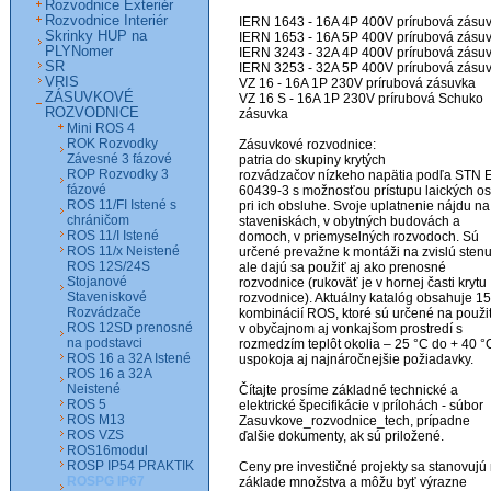
Rozvodnice Exteriér
Rozvodnice Interiér
IERN 1643 - 16A 4P 400V prírubová zásuv
Skrinky HUP na
IERN 1653 - 16A 5P 400V prírubová zásuv
PLYNomer
IERN 3243 - 32A 4P 400V prírubová zásuv
SR
IERN 3253 - 32A 5P 400V prírubová zásuv
VRIS
VZ 16 - 16A 1P 230V prírubová zásuvka

ZÁSUVKOVÉ
VZ 16 S - 16A 1P 230V prírubová Schuko 
ROZVODNICE
zásuvka

Mini ROS 4
ROK Rozvodky
Zásuvkové rozvodnice: 

Závesné 3 fázové
patria do skupiny krytých

ROP Rozvodky 3
rozvádzačov nízkeho napätia podľa STN E
fázové
60439-3 s možnosťou prístupu laických os
ROS 11/FI Istené s
pri ich obsluhe. Svoje uplatnenie nájdu na 
chráničom
staveniskách, v obytných budovách a 
ROS 11/I Istené
domoch, v priemyselných rozvodoch. Sú 
ROS 11/x Neistené
určené prevažne k montáži na zvislú stenu,
ROS 12S/24S
ale dajú sa použiť aj ako prenosné 
Stojanové
rozvodnice (rukoväť je v hornej časti krytu 
Staveniskové
rozvodnice). Aktuálny katalóg obsahuje 15
Rozvádzače
kombinácií ROS, ktoré sú určené na použit
ROS 12SD prenosné
v obyčajnom aj vonkajšom prostredí s 
na podstavci
rozmedzím teplôt okolia – 25 °C do + 40 °C
ROS 16 a 32A Istené
uspokoja aj najnáročnejšie požiadavky.

ROS 16 a 32A
Neistené
Čítajte prosíme základné technické a 
ROS 5
elektrické špecifikácie v prílohách - súbor 
ROS M13
Zasuvkove_rozvodnice_tech, prípadne 
ROS VZS
ďalšie dokumenty, ak sú priložené.

ROS16modul
ROSP IP54 PRAKTIK
Ceny pre investičné projekty sa stanovujú 
ROSPG IP67
základe množstva a môžu byť výrazne 