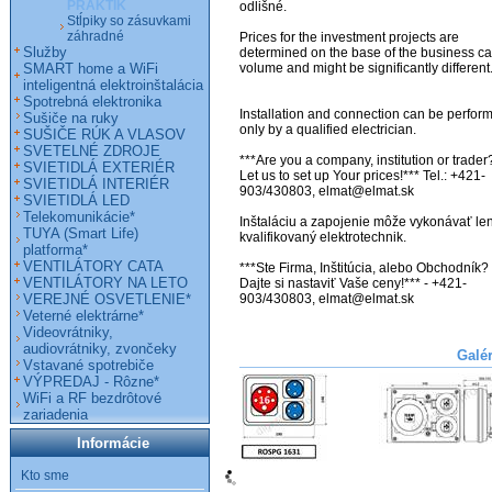
PRAKTIK
odlišné. 

Stĺpiky so zásuvkami
záhradné
Prices for the investment projects are 
Služby
determined on the base of the business ca
SMART home a WiFi
volume and might be significantly different. 
inteligentná elektroinštalácia
Spotrebná elektronika
Installation and connection can be perform
Sušiče na ruky
only by a qualified electrician.

SUŠIČE RÚK A VLASOV
SVETELNÉ ZDROJE
***Are you a company, institution or trader?
SVIETIDLÁ EXTERIÉR
Let us to set up Your prices!*** Tel.: +421-
SVIETIDLÁ INTERIÉR
903/430803, elmat@elmat.sk 

SVIETIDLÁ LED
Telekomunikácie*
Inštaláciu a zapojenie môže vykonávať len
TUYA (Smart Life)
kvalifikovaný elektrotechnik. 

platforma*
VENTILÁTORY CATA
***Ste Firma, Inštitúcia, alebo Obchodník? 
VENTILÁTORY NA LETO
Dajte si nastaviť Vaše ceny!*** - +421-
VEREJNÉ OSVETLENIE*
903/430803, elmat@elmat.sk

Veterné elektrárne*
Videovrátniky,
audiovrátniky, zvončeky
Galé
Vstavané spotrebiče
VÝPREDAJ - Rôzne*
WiFi a RF bezdrôtové
zariadenia
Informácie
Kto sme