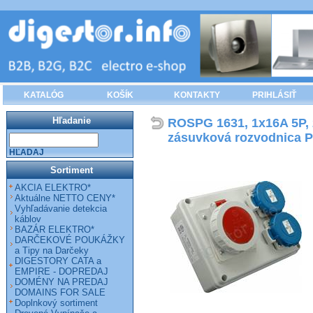
KATALÓG
KOŠÍK
KONTAKTY
PRIHLÁSIŤ
Hľadanie
ROSPG 1631, 1x16A 5P, 
zásuvková rozvodnica P
HĽADAJ
Sortiment
AKCIA ELEKTRO*
Aktuálne NETTO CENY*
Vyhľadávanie detekcia
káblov
BAZÁR ELEKTRO*
DARČEKOVÉ POUKÁŽKY
a Tipy na Darčeky
DIGESTORY CATA a
EMPIRE - DOPREDAJ
DOMÉNY NA PREDAJ
DOMAINS FOR SALE
Doplnkový sortiment