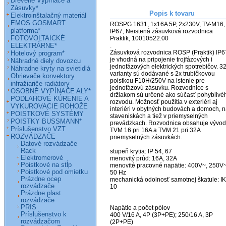
Drevené Vypínače a
Zásuvky*
Popis k tovaru
Elektroinštalačný materiál
EMOS GOSMART
ROSPG 1631, 1x16A 5P, 2x230V, TV-M16, 
platforma*
IP67, Neistená zásuvková rozvodnica 
FOTOVOLTAICKÉ
Praktik, 10010522.00                                                   
ELEKTRÁRNE*
.                                                   

Zásuvková rozvodnica ROSP (Praktik) IP67,
Hotelový program*
je vhodná na pripojenie trojfázových i 
Náhradné diely dovozcu
jednofázových elektrických spotrebičov. 32
Náhradne kryty na svietidlá
varianty sú dodávané s 2x trubičkovou 
Ohrievače konvektory
poistkou F10H/250V na istenie pre 
infražiariče radiátory
jednofázovú zásuvku. Rozvodnice s 
OSOBNÉ VYPÍNAČE ALY*
držiakom sú určené ako súčasť pohyblivéh
PODLAHOVÉ KÚRENIE A
rozvodu. Možnosť použitia v exteriéri aj 
VYKUROVACIE ROHOŽE
interiéri v obytných budovách a domoch, n
POISTKOVÉ SYSTÉMY
staveniskách a tiež v priemyselných 
POISTKY BUSSMANN*
prevádzkach. Rozvodnica obsahuje vývod
Príslušenstvo VZT
TVM 16 pri 16A a TVM 21 pri 32A 
ROZVÁDZAČE
priemyselných zásuvkách.

Datové rozvádzače
Rack
stupeň krytia: IP 54, 67

Elektromerové
menovitý prúd: 16A, 32A

Poistkové na stĺp
menovité pracovné napätie: 400V~, 250V~,
Poistkové pod omietku
50 Hz

Prázdne ocep
mechanická odolnosť samotnej škatule: IK 
rozvádzače
10

Prázdne plast
rozvádzače
PRIS
Napätie a počet pólov

Príslušenstvo k
400 V/16 A, 4P (3P+PE); 250/16 A, 3P 
rozvádzačom
(2P+PE)
