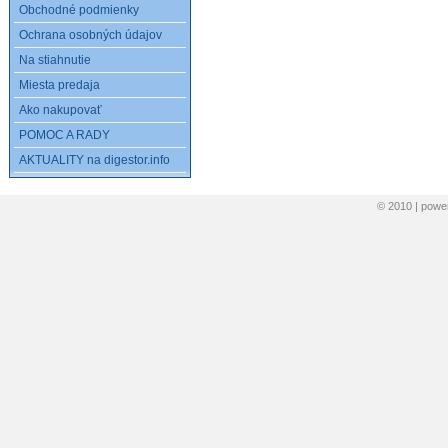
Obchodné podmienky
Ochrana osobných údajov
Na stiahnutie
Miesta predaja
Ako nakupovať
POMOC A RADY
AKTUALITY na digestor.info
© 2010 | pow