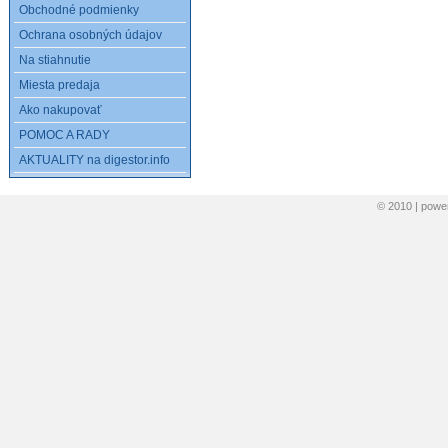
Obchodné podmienky
Ochrana osobných údajov
Na stiahnutie
Miesta predaja
Ako nakupovať
POMOC A RADY
AKTUALITY na digestor.info
© 2010 | pow