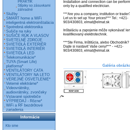
PRAKTIK
Installation and connection can be perform
Stĺpiky so zásuvkami
only by a qualified electrician.

záhradné
Služby
***Are you a company, institution or trader?
SMART home a WiFi
Let us to set up Your prices!*** Tel.: +421-
903/430803, elmat@elmat.sk 

inteligentná elektroinštalácia
Spotrebná elektronika
Inštaláciu a zapojenie môže vykonávať len
Sušiče na ruky
kvalifikovaný elektrotechnik. 

SUŠIČE RÚK A VLASOV
SVETELNÉ ZDROJE
***Ste Firma, Inštitúcia, alebo Obchodník? 
SVIETIDLÁ EXTERIÉR
Dajte si nastaviť Vaše ceny!*** - +421-
SVIETIDLÁ INTERIÉR
903/430803, elmat@elmat.sk

SVIETIDLÁ LED
Telekomunikácie*
TUYA (Smart Life)
Galéria obrázk
platforma*
VENTILÁTORY CATA
VENTILÁTORY NA LETO
VEREJNÉ OSVETLENIE*
Veterné elektrárne*
Videovrátniky,
audiovrátniky, zvončeky
Vstavané spotrebiče
VÝPREDAJ - Rôzne*
WiFi a RF bezdrôtové
zariadenia
Informácie
Kto sme