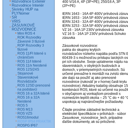
Rozvodnice Exteriér
400 V/16 A, 4P (3P+PE); 250/16 A, 3P 
Rozvodnice Interiér
(2P+PE)

Skrinky HUP na
PLYNomer
IERN 1643 - 16A 4P 400V prírubová zásuv
SR
IERN 1653 - 16A 5P 400V prírubová zásuv
VRIS
IERN 3243 - 32A 4P 400V prírubová zásuv
ZÁSUVKOVÉ
IERN 3253 - 32A 5P 400V prírubová zásuv
ROZVODNICE
VZ 16 - 16A 1P 230V prírubová zásuvka

Mini ROS 4
VZ 16 S - 16A 1P 230V prírubová Schuko 
ROK Rozvodky
zásuvka

Závesné 3 fázové
ROP Rozvodky 3
Zásuvkové rozvodnice: 

fázové
patria do skupiny krytých

ROS 11/FI Istené s
rozvádzačov nízkeho napätia podľa STN E
chráničom
60439-3 s možnosťou prístupu laických os
ROS 11/I Istené
pri ich obsluhe. Svoje uplatnenie nájdu na 
ROS 11/x Neistené
staveniskách, v obytných budovách a 
ROS 12S/24S
domoch, v priemyselných rozvodoch. Sú 
Stojanové
určené prevažne k montáži na zvislú stenu,
Staveniskové
ale dajú sa použiť aj ako prenosné 
Rozvádzače
rozvodnice (rukoväť je v hornej časti krytu 
ROS 12SD prenosné
rozvodnice). Aktuálny katalóg obsahuje 15
na podstavci
kombinácií ROS, ktoré sú určené na použit
ROS 16 a 32A Istené
v obyčajnom aj vonkajšom prostredí s 
ROS 16 a 32A
rozmedzím teplôt okolia – 25 °C do + 40 °C
Neistené
uspokoja aj najnáročnejšie požiadavky.

ROS 5
ROS M13
Čítajte prosíme základné technické a 
ROS VZS
elektrické špecifikácie v prílohách - súbor 
ROS16modul
Zasuvkove_rozvodnice_tech, prípadne 
ROSP IP54 PRAKTIK
ďalšie dokumenty, ak sú priložené.

ROSPG IP67