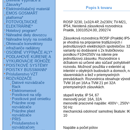
Drevené Vypínače a
Zásuvky*
Popis k tovaru
Elektroinštalačný materiál
EMOS GOSMART
platforma*
FOTOVOLTAICKÉ
ROSP 3230, 1x32A 4P, 2x230V, TV-M21, 
ELEKTRÁRNE*
IP54, Neistená zásuvková rozvodnica 
Praktik, 10010524.00, 200274

Hotelový program*
Náhradné diely dovozcu
Zásuvková rozvodnica ROSP (Praktik) IP54
Náhradne kryty na svietidlá
je vhodná na pripojenie trojfázových i 
Ohrievače konvektory
jednofázových elektrických spotrebičov. 32
infražiariče radiátory
varianty sú dodávané s 2x trubičkovou 
OSOBNÉ VYPÍNAČE ALY*
poistkou F10H/250V na istenie pre 
PODLAHOVÉ KÚRENIE A
jednofázovú zásuvku. Rozvodnice s 
VYKUROVACIE ROHOŽE
držiakom sú určené ako súčasť pohyblivéh
POISTKOVÉ SYSTÉMY
rozvodu. Možnosť použitia v exteriéri aj 
POISTKY BUSSMANN*
interiéri v obytných budovách a domoch, n
Príslušenstvo VZT
staveniskách a tiež v priemyselných 
ROZVÁDZAČE
prevádzkach. Rozvodnica obsahuje vývod
Datové rozvádzače
TVM 16 pri 16A a TVM 21 pri 32A 
Rack
priemyselných zásuvkách.

Elektromerové
Poistkové na stĺp
stupeň krytia: IP 54, 67

Poistkové pod omietku
menovitý prúd: 16A, 32A

Prázdne ocep
menovité pracovné napätie: 400V~, 250V~,
rozvádzače
50 Hz

Prázdne plast
mechanická odolnosť samotnej škatule: IK 
rozvádzače
10

PRIS
Príslušenstvo k
rozvádzačom
Napätie a počet pólov
