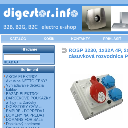
KATALÓG
KOŠÍK
KONTAKTY
PRIHLÁSIŤ
Hľadanie
ROSP 3230, 1x32A 4P, 2x
zásuvková rozvodnica Pr
HĽADAJ
Sortiment
AKCIA ELEKTRO*
Aktuálne NETTO CENY*
Vyhľadávanie detekcia
káblov
BAZÁR ELEKTRO*
DARČEKOVÉ POUKÁŽKY
a Tipy na Darčeky
DIGESTORY CATA a
EMPIRE - DOPREDAJ
DOMÉNY NA PREDAJ
DOMAINS FOR SALE
Doplnkový sortiment