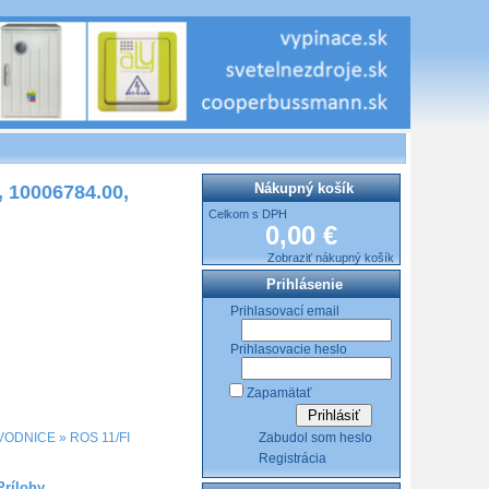
Nákupný košík
, 10006784.00,
Celkom s DPH
0,00 €
Zobraziť nákupný košík
Prihlásenie
Prihlasovací email
Prihlasovacie heslo
Zapamätať
Zabudol som heslo
VODNICE
»
ROS 11/FI
Registrácia
Prílohy