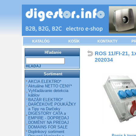
KATALÓG
KOŠÍK
KONTAKTY
PR
Hľadanie
ROS 11/FI-21, 1
202034
HĽADAJ
Sortiment
AKCIA ELEKTRO*
Aktuálne NETTO CENY*
Vyhľadávanie detekcia
káblov
BAZÁR ELEKTRO*
DARČEKOVÉ POUKÁŽKY
a Tipy na Darčeky
DIGESTORY CATA a
EMPIRE - DOPREDAJ
DOMÉNY NA PREDAJ
DOMAINS FOR SALE
Doplnkový sortiment
Popis k tova