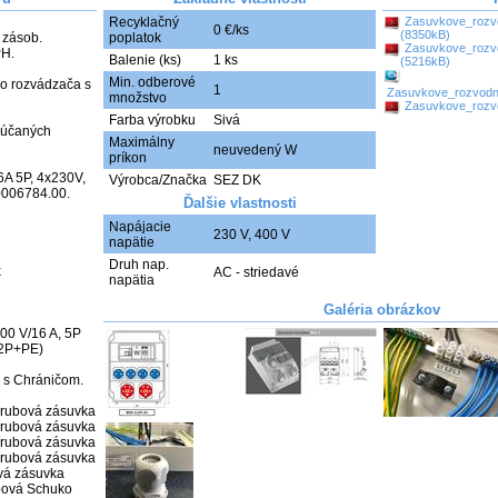
Recyklačný
Zasuvkove_rozvo
0 €/ks
(8350kB)
zásob.

poplatok
Zasuvkove_rozvo
H.

Balenie (ks)
1 ks
(5216kB)
Min. odberové
o rozvádzača s 
1
Zasuvkove_rozvod
množstvo
Zasuvkove_rozvo
Farba výrobku
Sivá
rúčaných 
Maximálny
neuvedený W
príkon
A 5P, 4x230V, 
Výrobca/Značka
SEZ DK
0006784.00.

Ďalšie vlastnosti
Napájacie
230 V
,
400 V
napätie
Druh nap.


AC - striedavé
napätia
Galéria obrázkov
0 V/16 A, 5P 
2P+PE)

 s Chráničom.

rubová zásuvka

rubová zásuvka

rubová zásuvka

rubová zásuvka

vá zásuvka

bová Schuko 