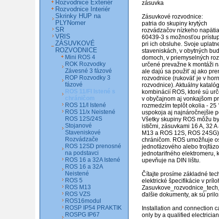
Rozvodnice Exteriér
zásuvka

Rozvodnice Interiér
Skrinky HUP na
Zásuvkové rozvodnice: 

PLYNomer
patria do skupiny krytých

SR
rozvádzačov nízkeho napäti
VRIS
60439-3 s možnosťou prístup
ZÁSUVKOVÉ
pri ich obsluhe. Svoje uplatn
ROZVODNICE
staveniskách, v obytných bud
Mini ROS 4
domoch, v priemyselných roz
ROK Rozvodky
určené prevažne k montáži na 
Závesné 3 fázové
ale dajú sa použiť aj ako pre
ROP Rozvodky 3
rozvodnice (rukoväť je v horne
fázové
rozvodnice). Aktuálny kataló
ROS 11/FI Istené s
kombinácií ROS, ktoré sú urč
chráničom
v obyčajnom aj vonkajšom pro
ROS 11/I Istené
rozmedzím teplôt okolia - 25 
ROS 11/x Neistené
uspokoja aj najnáročnejšie p
ROS 12S/24S
Všetky skupiny ROS môžu by
Stojanové
ističmi, zásuvkami 16 A, 32 A
Staveniskové
M13 a ROS 12S, ROS 24SG) 
Rozvádzače
chráničom. ROS umožňuje os
ROS 12SD prenosné
jednofázového alebo trojfázo
na podstavci
jednotarifného elektromeru, k
ROS 16 a 32A Istené
upevňuje na DIN lištu.

ROS 16 a 32A
Neistené
Čítajte prosíme základné tech
ROS 5
elektrické špecifikácie v prílo
ROS M13
Zasuvkove_rozvodnice_tech,
ROS VZS
ďalšie dokumenty, ak sú prilo
ROS16modul
ROSP IP54 PRAKTIK
Installation and connection c
ROSPG IP67
only by a qualified electrician.