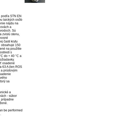
a podľa STN EN 
u laických osôb 
enie nájdu na 
ovách a 
vodoch. Sú 
zvislú stenu, 
nosné 
j časti krytu 
g obsahuje 150 
ené na použitie 
stredí s 
°C do + 40 °C a 
ožiadavky.

ť osadené 
 a 63 A (len ROS 
a prúdovým 
adenie 
vého 
torý sa 
nické a 
hách - súbor 
 prípadne 
žené.

an be performed 

