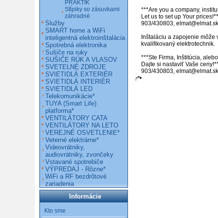
PRAKTIK
Stĺpiky so zásuvkami
***Are you a company, institut
záhradné
Let us to set up Your prices!**
Služby
903/430803, elmat@elmat.sk 
SMART home a WiFi
Inštaláciu a zapojenie môže 
inteligentná elektroinštalácia
kvalifikovaný elektrotechnik.

Spotrebná elektronika
Sušiče na ruky
***Ste Firma, Inštitúcia, ale
SUŠIČE RÚK A VLASOV
Dajte si nastaviť Vaše ceny!*
SVETELNÉ ZDROJE
903/430803, elmat@elmat.s
SVIETIDLÁ EXTERIÉR
SVIETIDLÁ INTERIÉR
SVIETIDLÁ LED
Telekomunikácie*
TUYA (Smart Life)
platforma*
VENTILÁTORY CATA
VENTILÁTORY NA LETO
VEREJNÉ OSVETLENIE*
Veterné elektrárne*
Videovrátniky,
audiovrátniky, zvončeky
Vstavané spotrebiče
VÝPREDAJ - Rôzne*
WiFi a RF bezdrôtové
zariadenia
Informácie
Kto sme