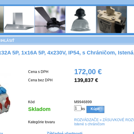
IHLÁSIŤ
x32A 5P, 1x16A 5P, 4x230V, IP54, s Chráničom, Istená
172,00 €
Cena s DPH
139,837 €
Cena bez DPH
Kód
M9946899
Skladom
ks
Kúpiť
ROZVÁDZAČE
»
ZÁSUVKOVÉ ROZ
Kategórie tovaru
Istené s chráničom
ru
Základné vlastnosti