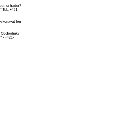
ion or trader? 
* Tel.: +421-


vykonávať len 
bo Obchodník? 
** - +421-
k