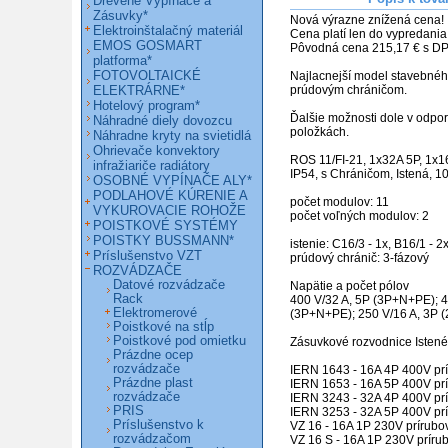
Drevené Vypínače a
Zásuvky*
Nová výrazne znížená cena!

Elektroinštalačný materiál
Cena platí len do vypredania 
EMOS GOSMART
Pôvodná cena 215,17 € s DP
platforma*
FOTOVOLTAICKÉ
Najlacnejší model stavebnéh
ELEKTRÁRNE*
prúdovým chráničom.

Hotelový program*
Ďalšie možnosti dole v odpo
Náhradné diely dovozcu
položkách.

Náhradne kryty na svietidlá
Ohrievače konvektory
ROS 11/FI-21, 1x32A 5P, 1x16
infražiariče radiátory
IP54, s Chráničom, Istená, 1
OSOBNÉ VYPÍNAČE ALY*
PODLAHOVÉ KÚRENIE A
počet modulov: 11

VYKUROVACIE ROHOŽE
počet voľných modulov: 2

POISTKOVÉ SYSTÉMY
POISTKY BUSSMANN*
istenie: C16/3 - 1x, B16/1 - 2x
Príslušenstvo VZT
prúdový chránič: 3-fázový

ROZVÁDZAČE
Datové rozvádzače
Napätie a počet pólov

Rack
400 V/32 A, 5P (3P+N+PE); 40
Elektromerové
(3P+N+PE); 250 V/16 A, 3P (
Poistkové na stĺp
Poistkové pod omietku
Zásuvkové rozvodnice Istené
Prázdne ocep
rozvádzače
IERN 1643 - 16A 4P 400V prí
Prázdne plast
IERN 1653 - 16A 5P 400V prí
rozvádzače
IERN 3243 - 32A 4P 400V prí
PRIS
IERN 3253 - 32A 5P 400V prí
Príslušenstvo k
VZ 16 - 16A 1P 230V prírubo
rozvádzačom
VZ 16 S - 16A 1P 230V príru