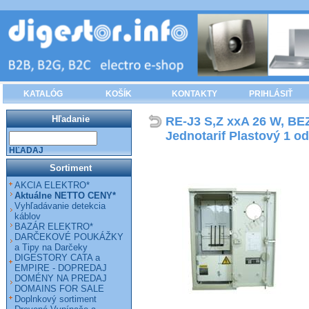
KATALÓG
KOŠÍK
KONTAKTY
PRIHLÁSIŤ
Hľadanie
RE-J3 S,Z xxA 26 W, BE
Jednotarif Plastový 1 o
HĽADAJ
Sortiment
AKCIA ELEKTRO*
Aktuálne NETTO CENY*
Vyhľadávanie detekcia
káblov
BAZÁR ELEKTRO*
DARČEKOVÉ POUKÁŽKY
a Tipy na Darčeky
DIGESTORY CATA a
EMPIRE - DOPREDAJ
DOMÉNY NA PREDAJ
DOMAINS FOR SALE
Doplnkový sortiment