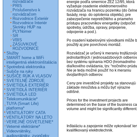
rozvádzače
energie podľa smernice ZEZ 12/95, ktorá 
PRIS
vyžaduje osadenie elektromerového 
Príslušenstvo k
rozvádzača na hranicu pozemku (do čelnej
rozvádzačom
fasády, resp. do oplotenia objektu), pre 
Rozvodnice Exteriér
zabezpečenie nepretržitého a priameho 
Rozvodnice Interiér
prístupu pracovníkov energetiky (odpočet 
Skrinky HUP na
spotreby, údržba, opravy, pripojenie, 
PLYNomer
odpojenie a pod.).

SR
VRIS
Po osadení kabelovými vývodkami môže b
ZÁSUVKOVÉ
použitý aj pre povrchovú montáž. 

ROZVODNICE
Služby
Rozvádzač je určený k meraniu trojfázovýc
SMART home a WiFi
jednotarifných / jednosadzbových odberov 
bez systému spínania HDO (hromadného 
inteligentná elektroinštalácia
diaľkového ovládania, tzv. "nočného prúdu"
Spotrebná elektronika
Nie je teda možné použiť ho k meraniu 
Sušiče na ruky
dvojtarifných odberov.

SUŠIČE RÚK A VLASOV
SVETELNÉ ZDROJE
Ceny pre investičné projekty sa stanovujú 
SVIETIDLÁ EXTERIÉR
základe množstva a môžu byť výrazne 
SVIETIDLÁ INTERIÉR
odlišné. 

SVIETIDLÁ LED
Telekomunikácie*
Prices for the investment projects are 
TUYA (Smart Life)
determined on the base of the business ca
platforma*
volume and might be significantly different. 
VENTILÁTORY CATA
VENTILÁTORY NA LETO
VEREJNÉ OSVETLENIE*
Inštaláciu a zapojenie môže vykonávať len
Veterné elektrárne*
kvalifikovaný elektrotechnik.

Videovrátniky,
audiovrátniky, zvončeky