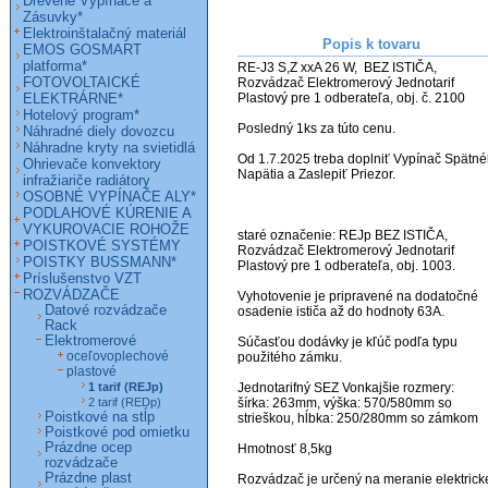
Drevené Vypínače a
Zásuvky*
Elektroinštalačný materiál
Popis k tovaru
EMOS GOSMART
platforma*
RE-J3 S,Z xxA 26 W,  BEZ ISTIČA, 
FOTOVOLTAICKÉ
Rozvádzač Elektromerový Jednotarif 
ELEKTRÁRNE*
Plastový pre 1 odberateľa, obj. č. 2100       

Hotelový program*
Posledný 1ks za túto cenu.

Náhradné diely dovozcu
Náhradne kryty na svietidlá
Od 1.7.2025 treba doplniť Vypínač Spätné
Ohrievače konvektory
Napätia a Zaslepiť Priezor.

infražiariče radiátory
OSOBNÉ VYPÍNAČE ALY*
PODLAHOVÉ KÚRENIE A
VYKUROVACIE ROHOŽE
staré označenie: REJp BEZ ISTIČA, 
POISTKOVÉ SYSTÉMY
Rozvádzač Elektromerový Jednotarif 
POISTKY BUSSMANN*
Plastový pre 1 odberateľa, obj. 1003. 

Príslušenstvo VZT
ROZVÁDZAČE
Vyhotovenie je pripravené na dodatočné 
Datové rozvádzače
osadenie ističa až do hodnoty 63A.

Rack
Elektromerové
Súčasťou dodávky je kľúč podľa typu 
oceľovoplechové
použitého zámku.

plastové
1 tarif (REJp)
Jednotarifný SEZ Vonkajšie rozmery:

2 tarif (REDp)
šírka: 263mm, výška: 570/580mm so 
Poistkové na stĺp
strieškou, hĺbka: 250/280mm so zámkom

Poistkové pod omietku
Prázdne ocep
Hmotnosť 8,5kg

rozvádzače
Prázdne plast
Rozvádzač je určený na meranie elektricke