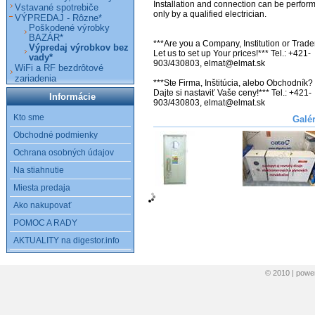
Installation and connection can be perform
Vstavané spotrebiče
only by a qualified electrician.

VÝPREDAJ - Rôzne*
Poškodené výrobky
BAZÁR*
***Are you a Company, Institution or Trader
Výpredaj výrobkov bez
Let us to set up Your prices!*** Tel.: +421-
vady*
903/430803, elmat@elmat.sk

WiFi a RF bezdrôtové
zariadenia
***Ste Firma, Inštitúcia, alebo Obchodník? 
Dajte si nastaviť Vaše ceny!*** Tel.: +421-
Informácie
903/430803, elmat@elmat.sk
Kto sme
Galé
Obchodné podmienky
Ochrana osobných údajov
Na stiahnutie
Miesta predaja
Ako nakupovať
POMOC A RADY
AKTUALITY na digestor.info
© 2010 | pow