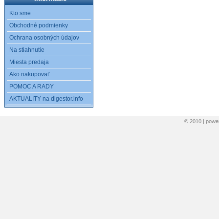
Kto sme
Obchodné podmienky
Ochrana osobných údajov
Na stiahnutie
Miesta predaja
Ako nakupovať
POMOC A RADY
AKTUALITY na digestor.info
© 2010 | pow