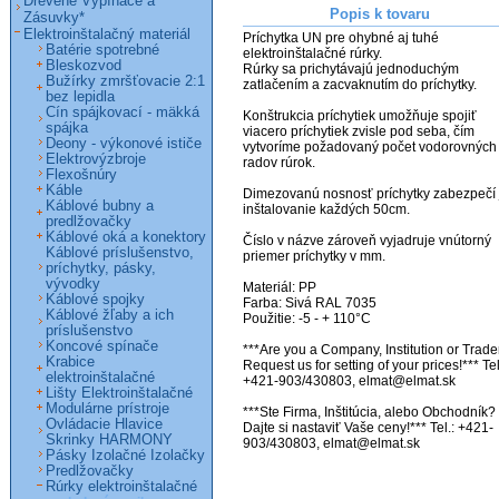
Drevené Vypínače a
Popis k tovaru
Zásuvky*
Elektroinštalačný materiál
Príchytka UN pre ohybné aj tuhé 
Batérie spotrebné
elektroinštalačné rúrky.

Bleskozvod
Rúrky sa prichytávajú jednoduchým 
Bužírky zmršťovacie 2:1
zatlačením a zacvaknutím do príchytky.

bez lepidla
Cín spájkovací - mäkká
Konštrukcia príchytiek umožňuje spojiť 
spájka
viacero príchytiek zvisle pod seba, čím 
Deony - výkonové ističe
vytvoríme požadovaný počet vodorovných 
Elektrovýzbroje
radov rúrok.

Flexošnúry
Káble
Dimezovanú nosnosť príchytky zabezpečí j
Káblové bubny a
inštalovanie každých 50cm.

predlžovačky
Káblové oká a konektory
Číslo v názve zároveň vyjadruje vnútorný 
Káblové príslušenstvo,
priemer príchytky v mm.

príchytky, pásky,
vývodky
Materiál: PP

Káblové spojky
Farba: Sivá RAL 7035

Káblové žľaby a ich
Použitie: -5 - + 110°C

príslušenstvo
Koncové spínače
***Are you a Company, Institution or Trader
Krabice
Request us for setting of your prices!*** Tel.
elektroinštalačné
+421-903/430803, elmat@elmat.sk

Lišty Elektroinštalačné
Modulárne prístroje
***Ste Firma, Inštitúcia, alebo Obchodník? 
Ovládacie Hlavice
Dajte si nastaviť Vaše ceny!*** Tel.: +421-
Skrinky HARMONY
903/430803, elmat@elmat.sk

Pásky Izolačné Izolačky
Predlžovačky
Rúrky elektroinštalačné