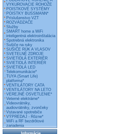
VYKUROVACIE ROHOŽE
POISTKOVÉ SYSTÉMY
POISTKY BUSSMANN*
Príslušenstvo VZT
ROZVÁDZAČE
Služby
SMART home a WiFi
inteligentná elektroinštalácia
Spotrebná elektronika
Sušiče na ruky
SUŠIČE RÚK A VLASOV
SVETELNÉ ZDROJE
SVIETIDLÁ EXTERIÉR
SVIETIDLÁ INTERIÉR
SVIETIDLÁ LED
Telekomunikácie*
TUYA (Smart Life)
platforma*
VENTILÁTORY CATA
VENTILÁTORY NA LETO
VEREJNÉ OSVETLENIE*
Veterné elektrárne*
Videovrátniky,
audiovrátniky, zvončeky
Vstavané spotrebiče
VÝPREDAJ - Rôzne*
WiFi a RF bezdrôtové
zariadenia
Informácie