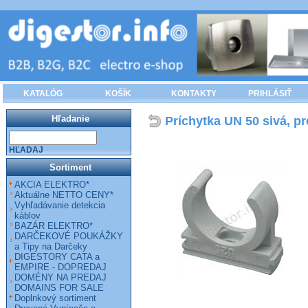
KATALÓG
KOŠÍK
KONTAKTY
PRIHLÁSIŤ
Hľadanie
Príchytka UN 50 sivá, pr
HĽADAJ
Sortiment
AKCIA ELEKTRO*
Aktuálne NETTO CENY*
Vyhľadávanie detekcia
káblov
BAZÁR ELEKTRO*
DARČEKOVÉ POUKÁŽKY
a Tipy na Darčeky
DIGESTORY CATA a
EMPIRE - DOPREDAJ
DOMÉNY NA PREDAJ
DOMAINS FOR SALE
Doplnkový sortiment