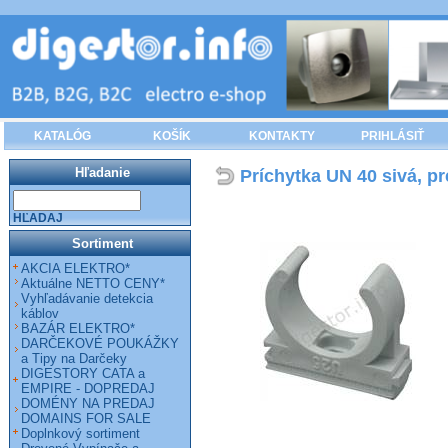
KATALÓG
KOŠÍK
KONTAKTY
PRIHLÁSIŤ
Hľadanie
Príchytka UN 40 sivá, pr
HĽADAJ
Sortiment
AKCIA ELEKTRO*
Aktuálne NETTO CENY*
Vyhľadávanie detekcia
káblov
BAZÁR ELEKTRO*
DARČEKOVÉ POUKÁŽKY
a Tipy na Darčeky
DIGESTORY CATA a
EMPIRE - DOPREDAJ
DOMÉNY NA PREDAJ
DOMAINS FOR SALE
Doplnkový sortiment