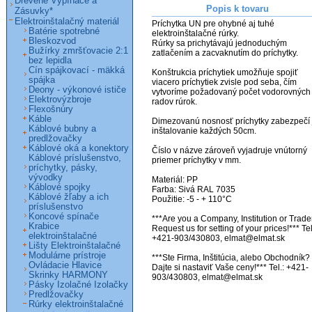
Drevené Vypínače a
Popis k tovaru
Zásuvky*
Elektroinštalačný materiál
Príchytka UN pre ohybné aj tuhé 
Batérie spotrebné
elektroinštalačné rúrky.

Bleskozvod
Rúrky sa prichytávajú jednoduchým 
Bužírky zmršťovacie 2:1
zatlačením a zacvaknutím do príchytky.

bez lepidla
Cín spájkovací - mäkká
Konštrukcia príchytiek umožňuje spojiť 
spájka
viacero príchytiek zvisle pod seba, čím 
Deony - výkonové ističe
vytvoríme požadovaný počet vodorovných 
Elektrovýzbroje
radov rúrok.

Flexošnúry
Káble
Dimezovanú nosnosť príchytky zabezpečí j
Káblové bubny a
inštalovanie každých 50cm.

predlžovačky
Káblové oká a konektory
Číslo v názve zároveň vyjadruje vnútorný 
Káblové príslušenstvo,
priemer príchytky v mm.

príchytky, pásky,
vývodky
Materiál: PP

Káblové spojky
Farba: Sivá RAL 7035

Káblové žľaby a ich
Použitie: -5 - + 110°C

príslušenstvo
Koncové spínače
***Are you a Company, Institution or Trader
Krabice
Request us for setting of your prices!*** Tel.
elektroinštalačné
+421-903/430803, elmat@elmat.sk

Lišty Elektroinštalačné
Modulárne prístroje
***Ste Firma, Inštitúcia, alebo Obchodník? 
Ovládacie Hlavice
Dajte si nastaviť Vaše ceny!*** Tel.: +421-
Skrinky HARMONY
903/430803, elmat@elmat.sk

Pásky Izolačné Izolačky
Predlžovačky
Rúrky elektroinštalačné