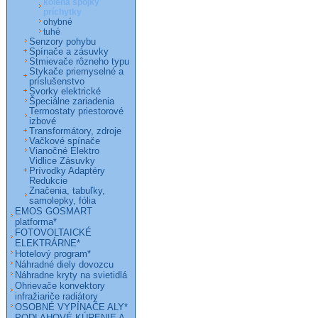
kolená spojky
príchytky
ohybné
tuhé
Senzory pohybu
Spínače a zásuvky
Stmievače rôzneho typu
Stykače priemyselné a
príslušenstvo
Svorky elektrické
Špeciálne zariadenia
Termostaty priestorové
izbové
Transformátory, zdroje
Vačkové spínače
Vianočné Elektro
Vidlice Zásuvky
Prívodky Adaptéry
Redukcie
Značenia, tabuľky,
samolepky, fólia
EMOS GOSMART
platforma*
FOTOVOLTAICKÉ
ELEKTRÁRNE*
Hotelový program*
Náhradné diely dovozcu
Náhradne kryty na svietidlá
Ohrievače konvektory
infražiariče radiátory
OSOBNÉ VYPÍNAČE ALY*
PODLAHOVÉ KÚRENIE A