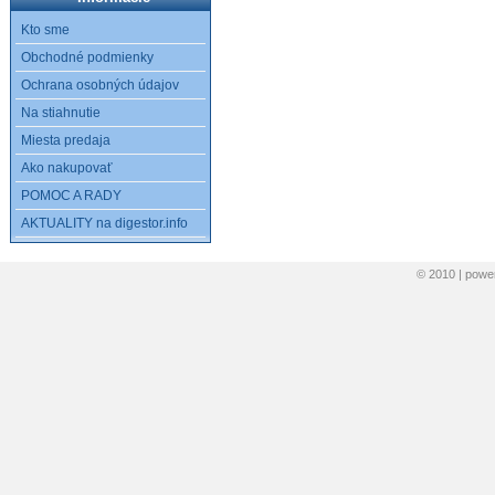
Kto sme
Obchodné podmienky
Ochrana osobných údajov
Na stiahnutie
Miesta predaja
Ako nakupovať
POMOC A RADY
AKTUALITY na digestor.info
© 2010 | pow