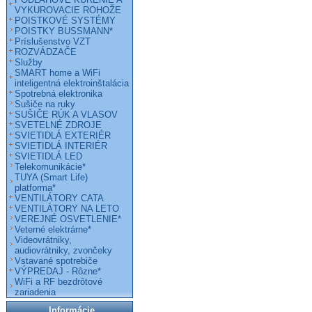
VYKUROVACIE ROHOŽE
POISTKOVÉ SYSTÉMY
POISTKY BUSSMANN*
Príslušenstvo VZT
ROZVÁDZAČE
Služby
SMART home a WiFi
inteligentná elektroinštalácia
Spotrebná elektronika
Sušiče na ruky
SUŠIČE RÚK A VLASOV
SVETELNÉ ZDROJE
SVIETIDLÁ EXTERIÉR
SVIETIDLÁ INTERIÉR
SVIETIDLÁ LED
Telekomunikácie*
TUYA (Smart Life)
platforma*
VENTILÁTORY CATA
VENTILÁTORY NA LETO
VEREJNÉ OSVETLENIE*
Veterné elektrárne*
Videovrátniky,
audiovrátniky, zvončeky
Vstavané spotrebiče
VÝPREDAJ - Rôzne*
WiFi a RF bezdrôtové
zariadenia
Informácie